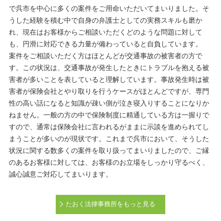
で呉市を中心に多くの案件をご用命いただいてまいりました。そ
うした経験を積む中で自身の弁護士としての実務スキルも磨か
れ、現在はお客様からご相談いただくどのような問題に対して
も、円滑に対応できる力量が備わっていると自負しています。
案件をご相談いただく方はほとんどが交通事故の被害者の方で
す。この状況は、交通事故が発生したときにトラブルを抱える被
害者が多いことを表していると理解しています。事故発生時は被
害者が保険会社とやり取りを行うケースがほとんどですが、専門
性の高い話になると知識が疎い側が泣き寝入りすることになりか
ねません。一般の方の中で保険制度に精通している方は一握りで
すので、通常は保険会社に言われるがままに示談を進められてし
まうことが多いのが現状です。これまで呉市において、そうした
状況に関する数多くの案件を取り扱ってまいりましたので、ご縁
のあるお客様に対しては、お客様のお立場をしっかり守るべく、
誠心誠意ご対応してまいります。
たおく法律事務所をもっと見る