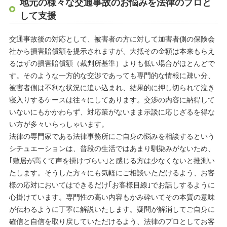
地元の様々な交通事故のお悩みを法律のプロと
して支援
交通事故後の対応として、被害者の方に対して加害者側の保険会
社から損害賠償額を提示されますが、大抵その金額は本来もらえ
るはずの損害賠償額（裁判所基準）よりも低い場合がほとんどで
す。そのような一方的な交渉であっても専門的な情報に疎い分、
被害者側は不利な状況に追い込まれ、結果的に押し切られて泣き
寝入りするケースは往々にしてあります。交渉の内容に納得して
いないにもかかわらず、対応策がないまま示談に応じざるを得な
い方が多々いらっしゃいます。
法律の専門家である法律事務所にご自身の悩みを相談するという
シチュエーションは、普段の生活ではあまり馴染みがないため、
｢敷居が高くて声を掛けづらい｣と感じる方は少なくないと推測い
たします。そうした方々にも気軽にご相談いただけるよう、お客
様の応対においてはできるだけ｢お客様目線｣でお話しするように
心掛けています。専門性の高い内容もかみ砕いてその本質の意味
が伝わるように丁寧に解説いたします。疑問が解消してご自身に
確信と自信を取り戻していただけるよう、法律のプロとしてお客