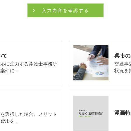
いて
呉市の
対応に注力する弁護士事務所
交通事
案件に…
状況を
漫画特
訟を選択した場合、メリット
費用を…