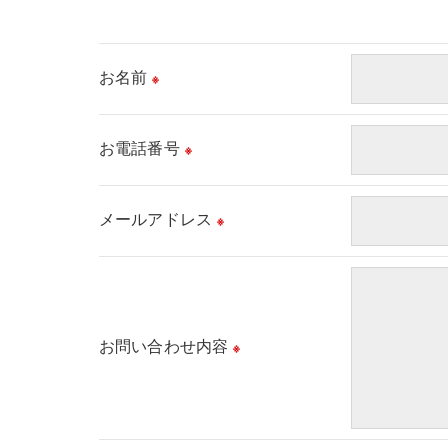
＜個人情報の委託について＞
当事務所では、利用目的の達成に必要な範囲
お名前
※
これらの委託先に対しては個人情報保護契約
＜個人情報の安全管理＞
お電話番号
※
当事務所では、個人情報の漏洩等がなされな
メールアドレス
＜個人情報を与えなかった場合に生じる結果
※
必要な情報を頂けない場合は、それに対応し
＜個人情報の開示･訂正・削除･利用停止の手
当事務所では、お客様の個人情報の開示･訂正
お問い合わせ内容
※
ご本人である事を確認のうえ、対応させて頂
個人情報の開示･訂正･削除・利用停止の具体