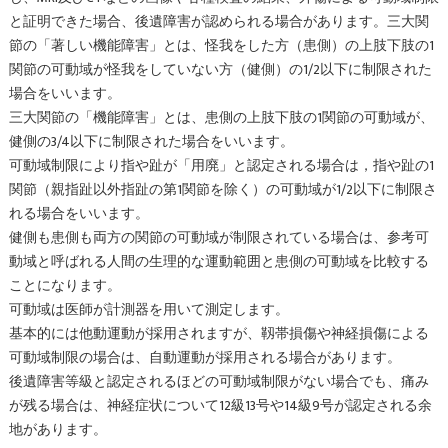
と証明できた場合、後遺障害が認められる場合があります。三大関
節の「著しい機能障害」とは、怪我をした方（患側）の上肢下肢の1
関節の可動域が怪我をしていない方（健側）の1/2以下に制限された
場合をいいます。
三大関節の「機能障害」とは、患側の上肢下肢の1関節の可動域が、
健側の3/4以下に制限された場合をいいます。
可動域制限により指や趾が「用廃」と認定される場合は，指や趾の1
関節（親指趾以外指趾の第1関節を除く）の可動域が1/2以下に制限さ
れる場合をいいます。
健側も患側も両方の関節の可動域が制限されている場合は、参考可
動域と呼ばれる人間の生理的な運動範囲と患側の可動域を比較する
ことになります。
可動域は医師が計測器を用いて測定します。
基本的には他動運動が採用されますが、靱帯損傷や神経損傷による
可動域制限の場合は、自動運動が採用される場合があります。
後遺障害等級と認定されるほどの可動域制限がない場合でも、痛み
が残る場合は、神経症状について12級13号や14級9号が認定される余
地があります。