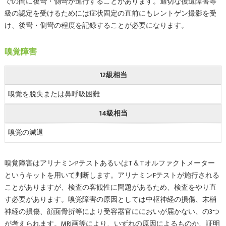
での間に後彎・側彎が進行することがあります。適切な後遺障害等
級の認定を受けるためには症状固定の直前にもレントゲン撮影を受
け、後彎・側彎の程度を記録することが必要になります。
嗅覚障害
12級相当
嗅覚を脱失または鼻呼吸困難
14級相当
嗅覚の減退
嗅覚障害はアリナミンPテストあるいはT＆Tオルファクトメーター
というキットを用いて判断します。アリナミンFテストが施行される
ことがありますが、検査の客観性に問題があるため、検査をやり直
す必要があります。嗅覚障害の原因としては中枢神経の損傷、末梢
神経の損傷、顔面骨折等により受容器官ににおいが届かない、の3つ
が考えられます。MRI画等により、いずれの原因によるものか、証明