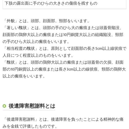
下肢の露出面に手のひらの大きさの傷痕を残すもの
「外貌」とは、頭部、顔面部、頸部をいいます。
「著しい醜状」とは、頭部の手のひら大の瘢痕または頭蓋骨陥没、
顔面部の鶏卵大以上の瘢痕または10円銅貨大以上の組織陥没、頸部
の手のひら大以上の瘢痕をいいます。
「相当程度の醜状」とは、原則として顔面部の長さ5cm以上線状痕で
人目につく程度以上のものをいいます。
「醜状」とは、頭部の鶏卵大以上の瘢痕または頭蓋骨の欠損、顔面
部の10円銅貨以上の瘢痕または長さ3cm以上の線状痕、頸部の鶏卵大
以上の瘢痕をいいます。
後遺障害慰謝料とは
「後遺障害慰謝料」とは、後遺障害を負ったことによる精神的な痛
みを金銭で評価したものです。