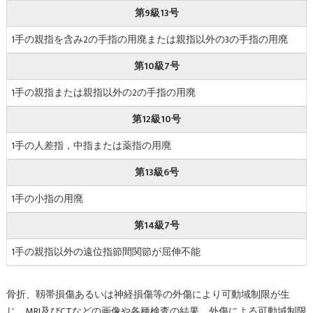
第9級13号
1手の親指を含み2の手指の用廃または親指以外の3の手指の用廃
第10級7号
1手の親指または親指以外の2の手指の用廃
第12級10号
1手の人差指，中指または薬指の用廃
第13級6号
1手の小指の用廃
第14級7号
1手の親指以外の遠位指節間関節が屈伸不能
骨折、靱帯損傷あるいは神経損傷等の外傷により可動域制限が生
じ、MRI及びCTなどの画像や各種検査の結果、外傷による可動域制限