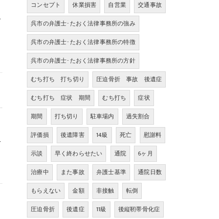
コンセプト
休業損害
自営業
交通事故
一
呉市の弁護士･たおく法律事務所の強み
る
呉市の弁護士･たおく法律事務所の特徴
呉市の弁護士･たおく法律事務所の方針
むち打ち 打ち切り
圧迫骨折 事故 後遺症
ド
むち打ち 症状 期間
むち打ち
症状
期間
打ち切り
駐車場内
過失割合
る
評価損
後遺障害
14級
死亡
慰謝料
方
示談
早く終わらせたい
通院
6ヶ月
治療中
また事故
弁護士基準
通院日数
もらえない
金額
非接触
転倒
圧迫骨折
後遺症
11級
後縦靭帯骨化症