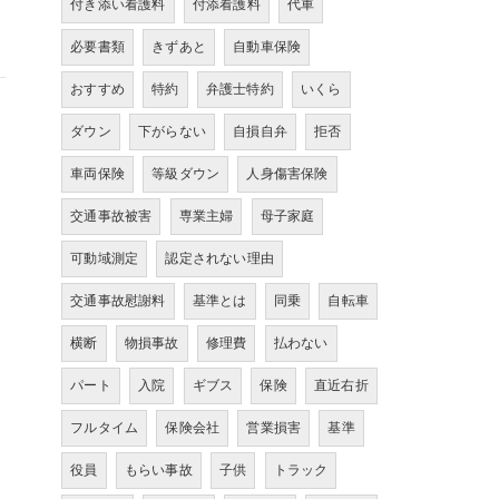
付き添い看護料
付添看護料
代車
必要書類
きずあと
自動車保険
おすすめ
特約
弁護士特約
いくら
ダウン
下がらない
自損自弁
拒否
車両保険
等級ダウン
人身傷害保険
交通事故被害
専業主婦
母子家庭
可動域測定
認定されない理由
交通事故慰謝料
基準とは
同乗
自転車
横断
物損事故
修理費
払わない
パート
入院
ギブス
保険
直近右折
フルタイム
保険会社
営業損害
基準
役員
もらい事故
子供
トラック