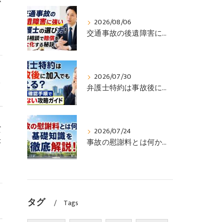
が
2026/08/06
交通事故の後遺障害に強い弁護士の選び方！無料相談で賠償を最大化する秘訣
2026/07/30
弁護士特約は事故後に加入でも使える？可否と確認手順で損しない攻略ガイド
だ
2026/07/24
序
事故の慰謝料とは何かの基礎知識を徹底解説！
タグ
Tags