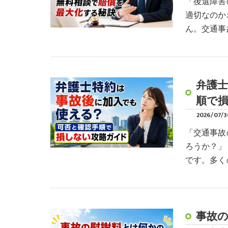
「後遺障害
適切なのか
ん。交通事
弁護
順で
2026/07/3
「交通事故
ろうか？」
です。多く
事故