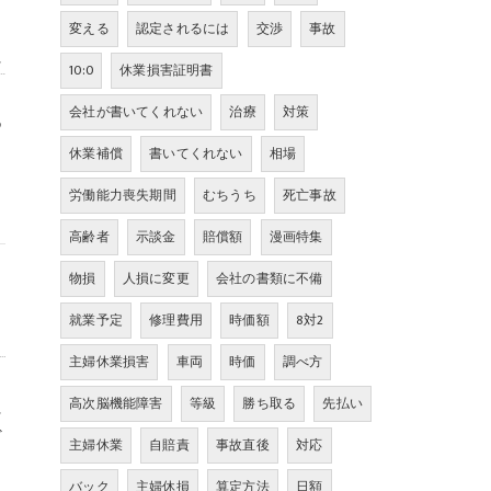
変える
認定されるには
交渉
事故
10:0
休業損害証明書
会社が書いてくれない
治療
対策
つ
ょ
休業補償
書いてくれない
相場
労働能力喪失期間
むちうち
死亡事故
高齢者
示談金
賠償額
漫画特集
物損
人損に変更
会社の書類に不備
就業予定
修理費用
時価額
8対2
主婦休業損害
車両
時価
調べ方
高次脳機能障害
等級
勝ち取る
先払い
に
ど
主婦休業
自賠責
事故直後
対応
バック
主婦休損
算定方法
日額