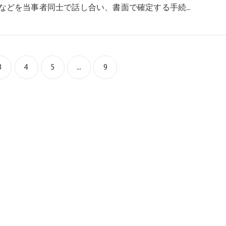
などを当事者同士で話し合い、書面で確定する手続…
3
4
5
...
9