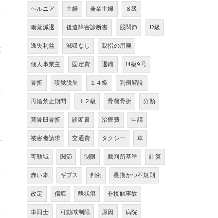
ヘルニア
主婦
兼業主婦
８級
嗅覚減退
後遺障害診断書
股関節
12級
イ
逸失利益
減収なし
親指の用廃
不
個人事業主
固定費
退職
14級9号
骨折
嗅覚脱失
１４級
判例解説
再婚禁止期間
１２級
骨盤骨折
分類
寛骨臼骨折
診断書
治療費
申請
被害者請求
交通費
タクシー
車
可動域
関節
制限
裁判所基準
計算
方
赤い本
ギプス
判例
長期かつ不規則
改定
傷痕
醜状痕
非接触事故
車同士
可動域制限
原因
病院