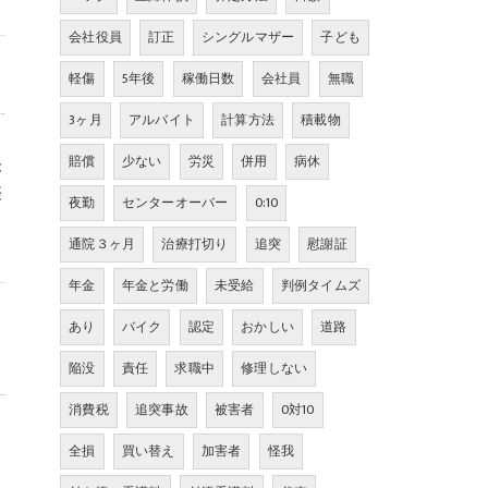
会社役員
訂正
シングルマザー
子ども
軽傷
5年後
稼働日数
会社員
無職
3ヶ月
アルバイト
計算方法
積載物
決
賠償
少ない
労災
併用
病休
際
夜勤
センターオーバー
0:10
通院３ヶ月
治療打切り
追突
慰謝証
年金
年金と労働
未受給
判例タイムズ
あり
バイク
認定
おかしい
道路
陥没
責任
求職中
修理しない
消費税
追突事故
被害者
0対10
も
全損
買い替え
加害者
怪我
、