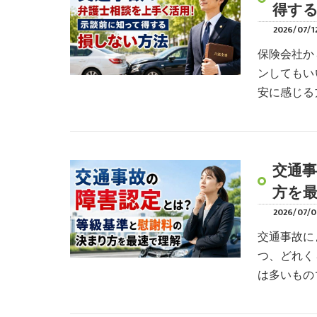
得す
2026/07/1
保険会社か
ンしてもい
安に感じる
交通
方を
2026/07/
交通事故に
つ、どれく
は多いもの