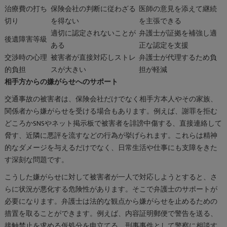
治療費の打ち
保険会社の判断に従わざる
医師の意見を添えて継続
切り
を得ない
を主張できる
適切に認定されないことが
弁護士が証拠を補強し適
後遺障害等級
ある
正な認定を支援
交渉時の心理
被害者が直接対応しストレ
弁護士が代理するため負
的負担
スが大きい
担が軽減
相手方からの嫌がらせへのサポート
交通事故の被害者は、保険会社だけでなく相手方本人やその家族、
関係者から嫌がらせを受ける場合もあります。例えば、謝罪を拒む
どころかSNSやネット掲示板で被害者を誹謗中傷する、直接連絡して
脅す、近隣に悪評を流すなどの行為が挙げられます。これらは精神
的なダメージを与えるだけでなく、日常生活や仕事にも支障をきた
す深刻な問題です。
こうした嫌がらせに対して被害者が一人で対応しようとすると、さ
らに状況が悪化する危険性があります。そこで弁護士のサポートが
必要になります。弁護士は法的な観点から嫌がらせを止めるための
措置を取ることができます。例えば、内容証明郵便で警告を送る、
接触禁止を求める仮処分を申立てる、刑事事件として警察に相談す