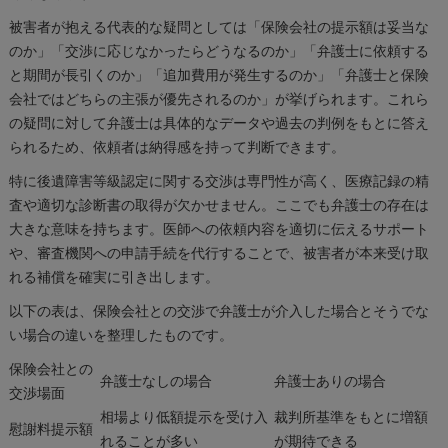
被害者が抱える代表的な疑問としては「保険会社の提示額は妥当な
のか」「交渉に応じなかったらどうなるのか」「弁護士に依頼する
と期間が長引くのか」「追加費用が発生するのか」「弁護士と保険
会社ではどちらの主張が優先されるのか」が挙げられます。これら
の疑問に対して弁護士は具体的なデータや過去の判例をもとに答え
られるため、依頼者は納得感を持って判断できます。
特に後遺障害等級認定に関する交渉は専門性が高く、医療記録の精
査や適切な診断書の取得が欠かせません。ここでも弁護士の存在は
大きな意味を持ちます。医師への依頼内容を適切に伝えるサポート
や、審査機関への申請手続を代行することで、被害者が本来受け取
れる補償を確実に引き出します。
以下の表は、保険会社との交渉で弁護士が介入した場合とそうでな
い場合の違いを整理したものです。
保険会社との
弁護士なしの場合
弁護士ありの場合
交渉場面
相場より低額提示を受け入
裁判所基準をもとに増額
慰謝料提示額
れることが多い
が期待できる