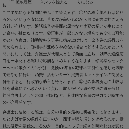
拡散履歴
タンプを控える
りになる
報
ここで気になる疑問に先んじて答えます。①どの程度集めれば足り
るのかという不安には、重要度が高いものから順に確実に押さえる
方針が有効です。通話録音や書面の原本など改変の疑いが生じにく
い資料が軸になります。②証拠が一部しかない場合でも交渉は可能
かという点は、補助資料を丁寧に積み上げれば、全体像の説得力を
高められます。③相手が連絡をやめない場合はどうするのかという
問いに対しては、弁護士が代理人として前面に立ち、以降の連絡窓
口を一本化する運用で応酬を止めやすくなります。④警察やセンタ
ーへの相談タイミングは、危険の切迫や犯罪の可能性を感じた段階
で速やかに行い、消費生活センターや消費者ホットラインの制度と
併用すると、行政的な助言も得られます。⑤他の事務所との比較は
何を基準にすべきかという点は、取り扱い実績や交渉の得意分野、
顧問弁護士としての関与体制など、具体的な業務の中身で判断する
のが合理的です。
弁護士に連絡する際は、自分の目的を最初に明確化して伝えます。
たとえば示談の条件を正すのか、謝罪や取り消しを求めるのか、接
触の遮断を最優先するのか、目的によって手続きと時間配分が変わ