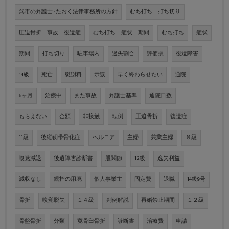
呉市の弁護士･たおく法律事務所の方針
むち打ち 打ち切り
圧迫骨折 事故 後遺症
むち打ち 症状 期間
むち打ち
症状
期間
打ち切り
駐車場内
過失割合
評価損
後遺障害
14級
死亡
慰謝料
示談
早く終わらせたい
通院
6ヶ月
治療中
また事故
弁護士基準
通院日数
もらえない
金額
非接触
転倒
圧迫骨折
後遺症
11級
後縦靭帯骨化症
ヘルニア
主婦
兼業主婦
８級
嗅覚減退
後遺障害診断書
股関節
12級
逸失利益
減収なし
親指の用廃
個人事業主
固定費
退職
14級9号
骨折
嗅覚脱失
１４級
判例解説
再婚禁止期間
１２級
骨盤骨折
分類
寛骨臼骨折
診断書
治療費
申請