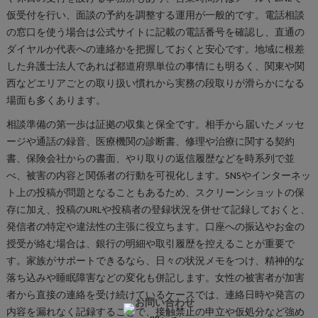
仮受付を行い、面談の予約を調整する運用が一般的です。電話相談
の窓口を使う場合は公式サイトに記載の電話番号を確認し、直通の
ダイヤルか代表への連絡かを把握しておくと安心です。地域に根差
した弁護士法人であれば都道府県単位の事情にも明るく、関東や関
西などエリアごとの取り扱い慣れから実務の段取りが滑らかになる
場面も多くあります。
相談準備の第一歩は証拠の収集と保全です。相手から届いたメッセ
ージや通話の録音、医療機関の診断書、修理や治療に関する契約
書、保険会社からの書面、やり取りの返信履歴などを時系列で並
べ、被害の内容と関係者の行動を可視化します。SNSやインターネッ
ト上の投稿が問題となることもあるため、スクリーンショットの保
存に加え、投稿のURLや投稿者の登録状況を併せて記録しておくと、
発信者の特定や違法性の主張に役立ちます。口座への振込やお金の
授受が絡む場合は、銀行の明細や取引履歴を控えることが重要で
す。家族がサポートできるなら、日々の状況メモをつけ、精神的な
落ち込みや睡眠障害などの変化も併記します。女性の被害者が加害
者から直接の連絡を受け続けているケースでは、連絡日時や発言の
内容を漏れなく記録することで、接触禁止の申立や仮処分など強め