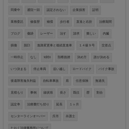
同乗中
通院一回
認定されない
企業損害
証明
業務委託
修復歴
補償
歩行者
直進と右折
治療期間
ブログ
傷跡
レーザー
治す
請求
難しい
内臓
損傷
脱臼
進路変更車と後続直進車
１４級９号
交差点
一時停止
なし
10対0
頚椎捻挫
決め方
誰が決める
いつ決まる
停止車両
追い越し
ロードバイク
バイク事故
後遺障害逸失利益
自転車事故
肩
任意保険
無過失
見積もり
事例
線状痕
長さ
既往
歴
割合
認定率
治療費打ち切り
延長
１ヶ月
センターラインオーバー
呉市
弁護士
たおく法律事務所について