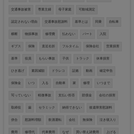
交通事故被害
専業主婦
母子家庭
可動域測定
認定されない理由
交通事故慰謝料
基準とは
同乗
自転車
横断
物損事故
修理費
払わない
パート
入院
ギブス
保険
直近右折
フルタイム
保険会社
営業損害
基準
役員
もらい事故
子供
トラック
休車損害
ひき逃げ
素因減額
ドラレコ
証拠
動画
確定申告
保険金
いつ
入る
自動車
家
修理
いつまで
写っていない
軽微事故
支払い拒否
賠償金
会社の損害
取締役
歯
セラミック
納得できない
後遺障害慰謝料
併合
慰謝料増額
飲酒運転
会社
無保険
泣き寝入り
費用
修理代
代車費用
なぜ
買い替え諸費用
上げる