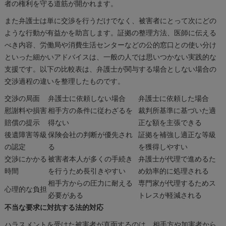
者の権利を守る道筋が開かれます。
また弁護士は単に交渉を行うだけでなく、被害者にとって次にどの
ような行動が有益かを助言します。証拠の整理方法、医師に伝える
べき内容、労働局や消費生活センターなどの公的窓口との使い分け
といった細かいアドバイスは、一般の人では思いつかない実践的な
支援です。以下の比較表は、弁護士が関与する場合としない場合の
交渉過程の違いを整理したものです。
交渉の局面
弁護士に依頼しない場合
弁護士に依頼した場合
慰謝料や損害
相手方の条件に従わざるを
裁判所基準に基づいた適
賠償の提示
得ない
正な額を主張できる
後遺障害等級
保険会社の判断が優先され
証拠を補強し適正な等級
の認定
る
を獲得しやすい
交渉にかかる
被害者本人が多くの手続き
弁護士が代理で進めるた
時間
を行うため長引きやすい
め効率的に処理される
相手方からの圧力に耐える
専門家が代理するためス
心理的な負担
必要がある
トレスが軽減される
不当な要求に対抗する法的対応
ハラスメントを受けた被害者が直面するのは、相手方や加害者から