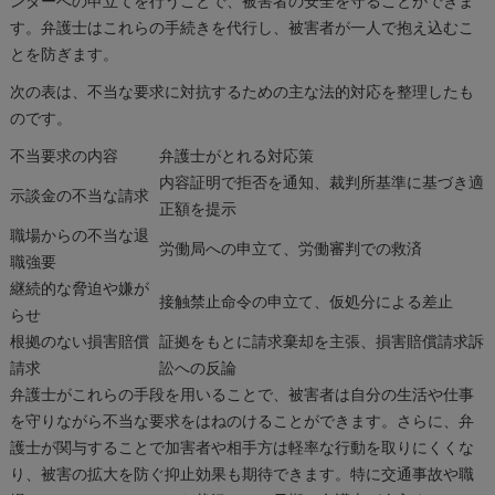
ンターへの申立てを行うことで、被害者の安全を守ることができま
す。弁護士はこれらの手続きを代行し、被害者が一人で抱え込むこ
とを防ぎます。
次の表は、不当な要求に対抗するための主な法的対応を整理したも
のです。
不当要求の内容
弁護士がとれる対応策
内容証明で拒否を通知、裁判所基準に基づき適
示談金の不当な請求
正額を提示
職場からの不当な退
労働局への申立て、労働審判での救済
職強要
継続的な脅迫や嫌が
接触禁止命令の申立て、仮処分による差止
らせ
根拠のない損害賠償
証拠をもとに請求棄却を主張、損害賠償請求訴
請求
訟への反論
弁護士がこれらの手段を用いることで、被害者は自分の生活や仕事
を守りながら不当な要求をはねのけることができます。さらに、弁
護士が関与することで加害者や相手方は軽率な行動を取りにくくな
り、被害の拡大を防ぐ抑止効果も期待できます。特に交通事故や職