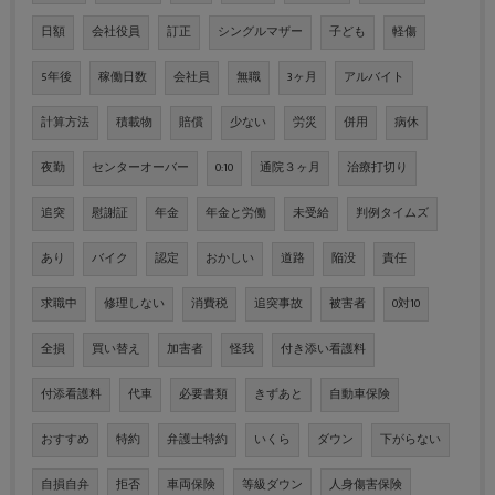
日額
会社役員
訂正
シングルマザー
子ども
軽傷
5年後
稼働日数
会社員
無職
3ヶ月
アルバイト
計算方法
積載物
賠償
少ない
労災
併用
病休
夜勤
センターオーバー
0:10
通院３ヶ月
治療打切り
追突
慰謝証
年金
年金と労働
未受給
判例タイムズ
あり
バイク
認定
おかしい
道路
陥没
責任
求職中
修理しない
消費税
追突事故
被害者
0対10
全損
買い替え
加害者
怪我
付き添い看護料
付添看護料
代車
必要書類
きずあと
自動車保険
おすすめ
特約
弁護士特約
いくら
ダウン
下がらない
自損自弁
拒否
車両保険
等級ダウン
人身傷害保険