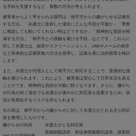
る手続を支援するなど、複数の方法が考えられます。
被害者からよく寄せられる疑問は「相手方からの嫌がらせを証拠化
する方法」「弁護士に依頼した場合にどんな手続が可能か」「警察
に相談しても動いてくれない時はどうするか」「精神的な負担を軽
減する方法」「相手方との接触を避ける手段」などです。これらに
対して弁護士は、録音やスクリーンショット、LINEやメールの保存
など具体的な証拠収集の方法を指導し、証拠を基に法的措置を検討
します。
また、弁護士が代理人として相手方に対応することで、直接的な接
触を避けられます。これにより、被害者は安心して日常生活を送る
ことができ、精神的な負担が大幅に軽くなります。さらに、嫌がら
せ行為が続く場合でも弁護士が速やかに対応策を提案するため、状
況が長期化するリスクを抑えられます。
次の表は、相手方からの嫌がらせに対して弁護士がとれる主な対応
策を整理したものです。
嫌がらせの内容
弁護士がとる対応策
投稿削除請求、発信者情報開示請求、損害賠
SNSでの誹謗中傷