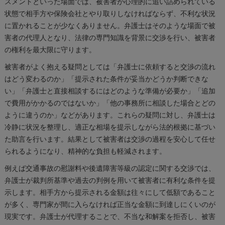
スメントといった場面では、被害者が心理的に追い詰められている
状態で相手方や保険会社とやり取りしなければならず、不利な状況
に置かれることが少なくありません。弁護士はそのような場面で被
害者の代理人となり、法律の専門知識を背景に交渉を行い、被害者
の権利を最大限に守ります。
被害者がよく抱える疑問としては「弁護士に依頼すると交渉の流れ
はどう変わるのか」「提示された条件が妥当かどうか判断できな
い」「弁護士と直接相談するにはどのような準備が必要か」「追加
で費用がかかるのではないか」「他の事務所に相談した場合とどの
ように違うのか」などがあります。これらの疑問に対し、弁護士は
冷静に状況を整理し、適正な相場を提示しながら法的根拠に基づい
た助言を行います。結果として被害者は交渉の過程を安心して任せ
られるようになり、精神的な負担も軽減されます。
例えば交通事故の慰謝料や後遺障害等級の認定に関する交渉では、
弁護士が裁判所基準や過去の判例を用いて被害者に有利な条件を提
示します。相手方から提示される金額は往々にして低額であること
が多く、専門家が間に入らなければ正当な金額に到達しにくいのが
現実です。弁護士が代理することで、不当な和解案を拒否し、被害