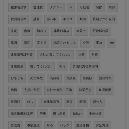
被害者請求
交通費
タクシー
車
可動域
関節
制限
裁判所基準
計算
赤い本
ギプス
判例
長期かつ不規則
改定
傷痕
醜状痕
非接触事故
車同士
可動域制限
原因
病院
変える
認定されるには
交渉
事故
10:0
休業損害証明書
会社が書いてくれない
治療
対策
休業補償
書いてくれない
相場
労働能力喪失期間
むちうち
死亡事故
高齢者
示談金
賠償額
漫画特集
物損
人損に変更
会社の書類に不備
就業予定
修理費用
時価額
8対2
主婦休業損害
車両
時価
調べ方
高次脳機能障害
等級
勝ち取る
先払い
主婦休業
自賠責
事故直後
対応
バック
主婦休損
算定方法