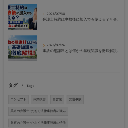
2026/07/30
弁護士特約は事故後に加入でも使える？可否と確認手順で損しない攻略ガイド
2026/07/24
事故の慰謝料とは何かの基礎知識を徹底解説！
タグ
Tags
コンセプト
休業損害
自営業
交通事故
呉市の弁護士･たおく法律事務所の強み
呉市の弁護士･たおく法律事務所の特徴