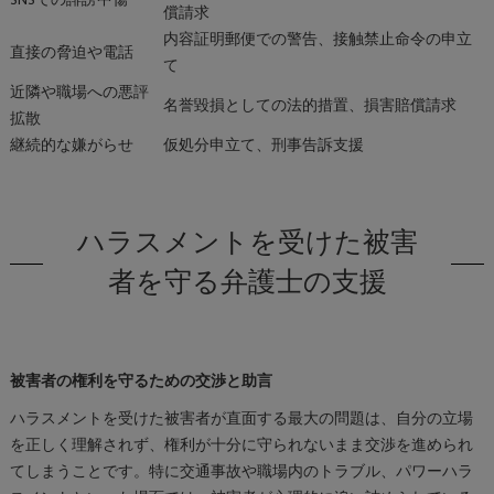
償請求
内容証明郵便での警告、接触禁止命令の申立
直接の脅迫や電話
て
近隣や職場への悪評
名誉毀損としての法的措置、損害賠償請求
拡散
継続的な嫌がらせ
仮処分申立て、刑事告訴支援
ハラスメントを受けた被害
者を守る弁護士の支援
被害者の権利を守るための交渉と助言
ハラスメントを受けた被害者が直面する最大の問題は、自分の立場
を正しく理解されず、権利が十分に守られないまま交渉を進められ
てしまうことです。特に交通事故や職場内のトラブル、パワーハラ