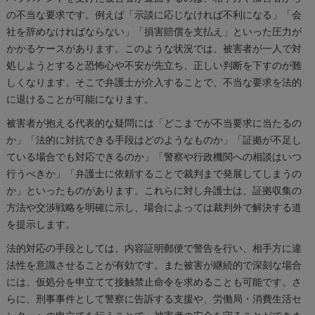
の不当な要求です。例えば「示談に応じなければ不利になる」「会
社を辞めなければならない」「損害賠償を支払え」といった圧力が
かかるケースがあります。このような状況では、被害者が一人で対
処しようとすると恐怖心や不安が先立ち、正しい判断を下すのが難
しくなります。そこで弁護士が介入することで、不当な要求を法的
に退けることが可能になります。
被害者が抱える代表的な疑問には「どこまでが不当要求に当たるの
か」「法的に対抗できる手段はどのようなものか」「証拠が不足し
ている場合でも対応できるのか」「警察や行政機関への相談はいつ
行うべきか」「弁護士に依頼することで裁判まで発展してしまうの
か」といったものがあります。これらに対し弁護士は、証拠収集の
方法や交渉戦略を明確に示し、場合によっては裁判外で解決する道
を提示します。
法的対応の手段としては、内容証明郵便で警告を行い、相手方に違
法性を意識させることが有効です。また被害が継続的で深刻な場合
には、仮処分を申立てて接触禁止命令を求めることも可能です。さ
らに、刑事事件として警察に告訴する支援や、労働局・消費生活セ