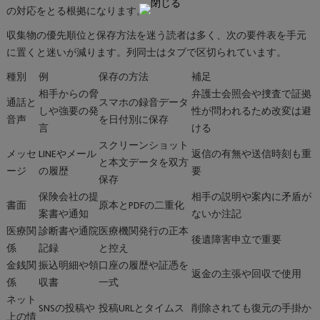
の対応をとる根拠になります。
収集物の優先順位と保存方法を迷う読者は多く、次の要件表を手元
に置くと迷いが減ります。列同士はタブで区切られています。
種別
例
保存の方法
補足
相手からの脅
弁護士会照会や捜査で証拠
通話と
スマホの録音データ
しや強要の発
性が問われるため改変は避
音声
を日付別に保存
言
ける
スクリーンショット
メッセ
LINEやメール
返信の有無や送信時刻も重
と本文データを双方
ージ
の履歴
要
保存
保険会社の提
相手の説明や案内に矛盾が
書面
原本とPDFの二重化
案書や通知
ないか注記
医療関
診断書や通院
医療機関発行の正本
後遺障害申立で重要
係
記録
と控え
金銭関
振込明細や領
口座の履歴や証憑を
返金の主張や回収で使用
係
収書
一式
ネット
SNSの投稿や
投稿URLとタイムス
削除されても復元の手掛か
上の情