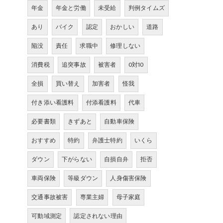
年金
年金と労働
未受給
判例タイムズ
あり
バイク
認定
おかしい
道路
陥没
責任
求職中
修理しない
消費税
追突事故
被害者
0対10
全損
買い替え
加害者
怪我
付き添い看護料
付添看護料
代車
必要書類
きずあと
自動車保険
おすすめ
特約
弁護士特約
いくら
ダウン
下がらない
自損自弁
拒否
車両保険
等級ダウン
人身傷害保険
交通事故被害
専業主婦
母子家庭
可動域測定
認定されない理由