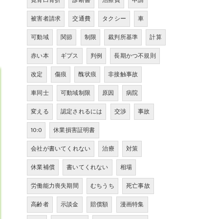
寛骨臼骨折
診断書
治療費
申請
被害者請求
交通費
タクシー
車
可動域
関節
制限
裁判所基準
計算
赤い本
ギプス
判例
長期かつ不規則
改定
傷痕
醜状痕
非接触事故
車同士
可動域制限
原因
病院
変える
認定されるには
交渉
事故
10:0
休業損害証明書
会社が書いてくれない
治療
対策
休業補償
書いてくれない
相場
労働能力喪失期間
むちうち
死亡事故
高齢者
示談金
賠償額
漫画特集