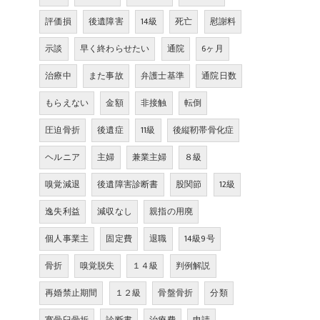
評価損
後遺障害
14級
死亡
慰謝料
示談
早く終わらせたい
通院
6ヶ月
治療中
また事故
弁護士基準
通院日数
もらえない
金額
非接触
転倒
圧迫骨折
後遺症
11級
後縦靭帯骨化症
ヘルニア
主婦
兼業主婦
８級
嗅覚減退
後遺障害診断書
股関節
12級
逸失利益
減収なし
親指の用廃
個人事業主
固定費
退職
14級9号
骨折
嗅覚脱失
１４級
判例解説
再婚禁止期間
１２級
骨盤骨折
分類