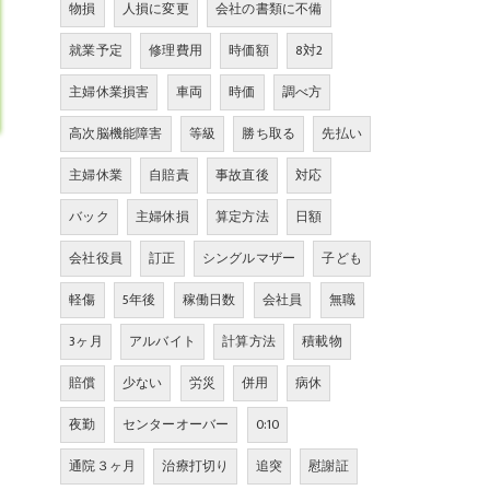
物損
人損に変更
会社の書類に不備
就業予定
修理費用
時価額
8対2
主婦休業損害
車両
時価
調べ方
高次脳機能障害
等級
勝ち取る
先払い
主婦休業
自賠責
事故直後
対応
バック
主婦休損
算定方法
日額
会社役員
訂正
シングルマザー
子ども
軽傷
5年後
稼働日数
会社員
無職
3ヶ月
アルバイト
計算方法
積載物
賠償
少ない
労災
併用
病休
夜勤
センターオーバー
0:10
通院３ヶ月
治療打切り
追突
慰謝証