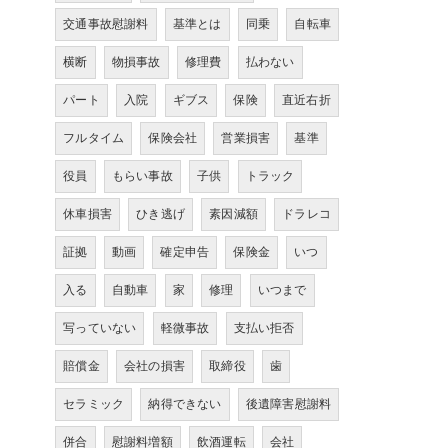
交通事故慰謝料
基準とは
同乗
自転車
横断
物損事故
修理費
払わない
パート
入院
ギブス
保険
直近右折
フルタイム
保険会社
営業損害
基準
役員
もらい事故
子供
トラック
休車損害
ひき逃げ
素因減額
ドラレコ
証拠
動画
確定申告
保険金
いつ
入る
自動車
家
修理
いつまで
写っていない
軽微事故
支払い拒否
賠償金
会社の損害
取締役
歯
セラミック
納得できない
後遺障害慰謝料
併合
慰謝料増額
飲酒運転
会社