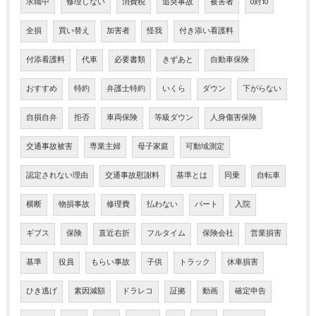
求職中
修理しない
消費税
追突事故
被害者
0対10
全損
買い替え
加害者
怪我
付き添い看護料
付添看護料
代車
必要書類
きずあと
自動車保険
おすすめ
特約
弁護士特約
いくら
ダウン
下がらない
自損自弁
拒否
車両保険
等級ダウン
人身傷害保険
交通事故被害
専業主婦
母子家庭
可動域測定
認定されない理由
交通事故慰謝料
基準とは
同乗
自転車
横断
物損事故
修理費
払わない
パート
入院
ギブス
保険
直近右折
フルタイム
保険会社
営業損害
基準
役員
もらい事故
子供
トラック
休車損害
ひき逃げ
素因減額
ドラレコ
証拠
動画
確定申告