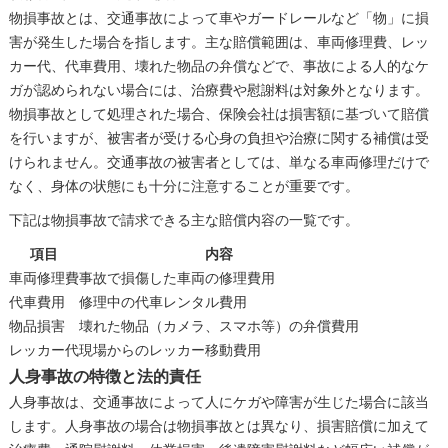
物損事故とは、交通事故によって車やガードレールなど「物」に損
害が発生した場合を指します。主な賠償範囲は、車両修理費、レッ
カー代、代車費用、壊れた物品の弁償などで、事故による人的なケ
ガが認められない場合には、治療費や慰謝料は対象外となります。
物損事故として処理された場合、保険会社は損害額に基づいて賠償
を行いますが、被害者が受ける心身の負担や治療に関する補償は受
けられません。交通事故の被害者としては、単なる車両修理だけで
なく、身体の状態にも十分に注意することが重要です。
下記は物損事故で請求できる主な賠償内容の一覧です。
項目
内容
車両修理費
事故で損傷した車両の修理費用
代車費用
修理中の代車レンタル費用
物品損害
壊れた物品（カメラ、スマホ等）の弁償費用
レッカー代
現場からのレッカー移動費用
人身事故の特徴と法的責任
人身事故は、交通事故によって人にケガや障害が生じた場合に該当
します。人身事故の場合は物損事故とは異なり、損害賠償に加えて