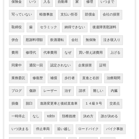
保険金
いつ
入る
自動車
家
修理
いつまで
写っていない
軽微事故
支払い拒否
賠償金
会社の損害
取締役
歯
セラミック
納得できない
後遺障害慰謝料
併合
慰謝料増額
飲酒運転
会社
無保険
泣き寝入り
費用
修理代
代車費用
なぜ
買い替え諸費用
上げる
同乗中
通院一回
認定されない
企業損害
証明
業務委託
修復歴
補償
歩行者
直進と右折
治療期間
ブログ
傷跡
レーザー
治す
請求
難しい
内臓
損傷
脱臼
進路変更車と後続直進車
１４級９号
交差点
一時停止
なし
10対0
頚椎捻挫
決め方
誰が決める
いつ決まる
停止車両
追い越し
ロードバイク
バイク事故