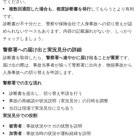
てください。
複数回通院した場合も、都度診断書を発行
してもらうとより有利
です。
診断書が不十分だと、警察や保険会社で人身事故への切り替えが認
められないケースもあります。内容の記載漏れがないか、しっかり
チェックしましょう。
警察署への届け出と実況見分の詳細
診断書を取得したら、
警察署へ速やかに届け出ることが重要
です。
届け出の際は、事故当事者が揃って警察署に出向き、物損事故から
人身事故への切り替えを申請します。
警察署での主な流れ
診断書を提出し、切り替え申請を行う
事故の再確認や状況説明（実況見分）の日時を調整
当日は現場で実況見分に立ち会う
実況見分での役割
被害者
：事故状況やケガの状態を説明
加害者
：事故当時の状況や運転経緯を説明