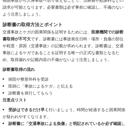
物損事故から人身事故へ切り替えることで、治療費や慰謝料などの
請求が可能となります。必要書類は必ず事前に確認し、不備のない
よう注意しましょう。
診断書の取得方法とポイント
交通事故とケガの因果関係を証明するためには、
医療機関での診断
書取得が不可欠
です。診断書には事故発生日時・場所・負傷の部位
や程度・原因（交通事故）の記載が求められます。診断書は、交通
事故によるケガであることを証明する唯一の正式な書類となるた
め、取得漏れや記載内容の不備がないよう注意しましょう。
診断書取得の流れ
病院や整形外科を受診
医師に「事故によるケガ」と伝える
診断書を発行してもらう
注意点リスト
受診はできるだけ早く
行いましょう。時間が経過すると因果関係
が疑われやすくなります。
診断書に「交通事故による負傷」と明記されているか必ず確認
し