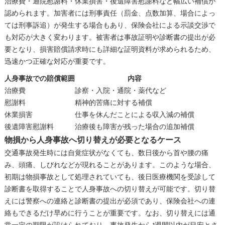
治療費・通院慰謝料・休業損害・後遺障害慰謝料など幅広い補償が
認められます。加害者には刑事責任（罰金、点数加算、場合によっ
ては刑事訴追）が発生する場合もあり、保険会社による示談交渉で
も対応が大きく変わります。被害者は事故証明や診断書の提出が必
要となり、損害賠償請求時にも詳細な証明資料が求められるため、
迅速かつ正確な対応が重要です。
人身事故での賠償範囲
内容
治療費
診察・入院・通院・薬代など
慰謝料
精神的苦痛に対する補償
休業損害
仕事を休んだことによる収入減の補償
後遺障害慰謝料
治療後も障害が残った場合の追加補償
物損から人身事故へ切り替えが必要となるケース
交通事故発生時には自覚症状がなくても、数日後から首や腰の痛
み、頭痛、しびれなどが現れることがあります。このような場合、
初期は物損事故として処理されていても、後日医療機関を受診して
診断書を取得することで人身事故への切り替えが可能です。切り替
えには警察への連絡と診断書の提出が必須であり、保険会社への連
絡もできるだけ早めに行うことが重要です。なお、切り替えには通