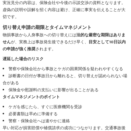
実況見分の内容は、保険会社や今後の示談交渉の資料となります。
虚偽の説明や誤解を招く内容は避け、正確に事実を伝えることが大
切です。
切り替え申請の期限とタイムマネジメント
物損事故から人身事故への切り替えには
法的な厳密な期限はありま
せん
が、実務上は事故発生後できるだけ早く、
目安として10日以内
の申請が強く推奨
されます。
遅延した場合のリスク
警察や保険会社から事故とケガの因果関係を疑われやすくなる
診断書の日付が事故日から離れると、切り替えが認められない場
合がある
保険金や慰謝料の支払いに影響が出ることがある
タイムマネジメントのポイント
ケガを感じたら、すぐに医療機関を受診
必要書類は早めに準備する
警察・保険会社へは速やかに連絡
早い対応が損害賠償や補償請求の成功につながります。交通事故後