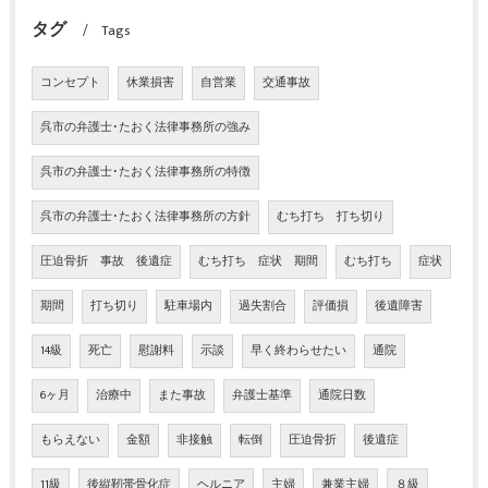
タグ
Tags
コンセプト
休業損害
自営業
交通事故
呉市の弁護士･たおく法律事務所の強み
呉市の弁護士･たおく法律事務所の特徴
呉市の弁護士･たおく法律事務所の方針
むち打ち 打ち切り
圧迫骨折 事故 後遺症
むち打ち 症状 期間
むち打ち
症状
期間
打ち切り
駐車場内
過失割合
評価損
後遺障害
14級
死亡
慰謝料
示談
早く終わらせたい
通院
6ヶ月
治療中
また事故
弁護士基準
通院日数
もらえない
金額
非接触
転倒
圧迫骨折
後遺症
11級
後縦靭帯骨化症
ヘルニア
主婦
兼業主婦
８級