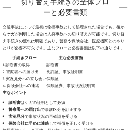
切り替え手続きの全体フロ
ーと必要書類
交通事故によって最初は物損事故として処理された場合でも、後か
らケガが判明した場合は人身事故への切り替えが可能です。切り替
え手続きの流れは明確であり、警察や保険会社、医療機関とのやり
とりが必要不可欠です。主なフローと必要書類は以下の通りです。
手続きフロー
主な必要書類
1. 診断書の取得
診断書
2. 警察署への届け出
免許証、事故証明書
3. 実況見分への立ち会い
保険証
4. 保険会社への連絡
保険証券、事故状況説明書
主なポイント
診断書
はケガの証明として必須
警察署への届け出
で事故区分を訂正する
実況見分
で事故状況の再確認を受ける
保険会社に早めに連絡
して補償を正しく受ける