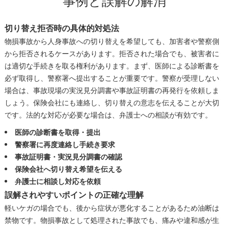
事例と誤解の解消
切り替え拒否時の具体的対処法
物損事故から人身事故への切り替えを希望しても、加害者や警察側
から拒否されるケースがあります。拒否された場合でも、被害者に
は適切な手続きを取る権利があります。まず、医師による診断書を
必ず取得し、警察署へ提出することが重要です。警察が受理しない
場合は、事故現場の実況見分調書や事故証明書の再発行を依頼しま
しょう。保険会社にも連絡し、切り替えの意志を伝えることが大切
です。法的な対応が必要な場合は、弁護士への相談が有効です。
医師の診断書を取得・提出
警察署に再度連絡し手続き要求
事故証明書・実況見分調書の確認
保険会社へ切り替え希望を伝える
弁護士に相談し対応を依頼
誤解されやすいポイントの正確な理解
軽いケガの場合でも、後から症状が悪化することがあるため油断は
禁物です。物損事故として処理された事故でも、痛みや違和感が生