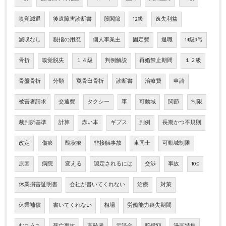
嗅覚減退
後遺障害診断書
股関節
12級
逸失利益
減収なし
親指の用廃
個人事業主
固定費
退職
14級9号
骨折
嗅覚脱失
１４級
判例解説
再婚禁止期間
１２級
骨盤骨折
分類
寛骨臼骨折
診断書
治療費
申請
被害者請求
交通費
タクシー
車
可動域
関節
制限
裁判所基準
計算
赤い本
ギプス
判例
長期かつ不規則
改定
傷痕
醜状痕
非接触事故
車同士
可動域制限
原因
病院
変える
認定されるには
交渉
事故
10:0
休業損害証明書
会社が書いてくれない
治療
対策
休業補償
書いてくれない
相場
労働能力喪失期間
むちうち
死亡事故
高齢者
示談金
賠償額
漫画特集