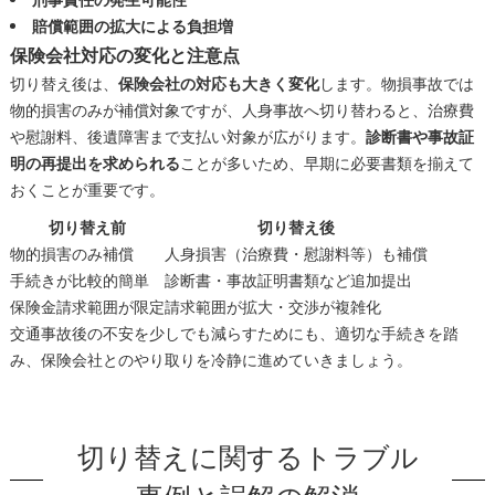
刑事責任の発生可能性
賠償範囲の拡大による負担増
保険会社対応の変化と注意点
切り替え後は、
保険会社の対応も大きく変化
します。物損事故では
物的損害のみが補償対象ですが、人身事故へ切り替わると、治療費
や慰謝料、後遺障害まで支払い対象が広がります。
診断書や事故証
明の再提出を求められる
ことが多いため、早期に必要書類を揃えて
おくことが重要です。
切り替え前
切り替え後
物的損害のみ補償
人身損害（治療費・慰謝料等）も補償
手続きが比較的簡単
診断書・事故証明書類など追加提出
保険金請求範囲が限定
請求範囲が拡大・交渉が複雑化
交通事故後の不安を少しでも減らすためにも、適切な手続きを踏
み、保険会社とのやり取りを冷静に進めていきましょう。
切り替えに関するトラブル