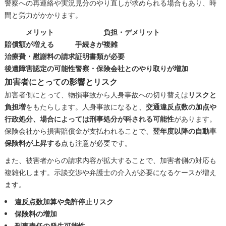
警察への再連絡や実況見分のやり直しが求められる場合もあり、時
間と労力がかかります。
メリット
負担・デメリット
賠償額が増える
手続きが複雑
治療費・慰謝料の請求
証明書類が必要
後遺障害認定の可能性
警察・保険会社とのやり取りが増加
加害者にとっての影響とリスク
加害者側にとって、物損事故から人身事故への切り替えは
リスクと
負担増
をもたらします。人身事故になると、
交通違反点数の加点や
行政処分、場合によっては刑事処分が科される可能性
があります。
保険会社から損害賠償金が支払われることで、
翌年度以降の自動車
保険料が上昇する
点も注意が必要です。
また、被害者からの請求内容が拡大することで、加害者側の対応も
複雑化します。示談交渉や弁護士の介入が必要になるケースが増え
ます。
違反点数加算や免許停止リスク
保険料の増加