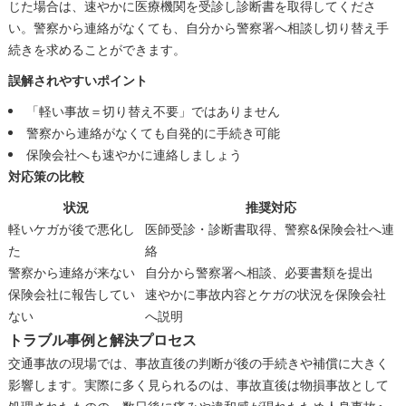
じた場合は、速やかに医療機関を受診し診断書を取得してくださ
い。警察から連絡がなくても、自分から警察署へ相談し切り替え手
続きを求めることができます。
誤解されやすいポイント
「軽い事故＝切り替え不要」ではありません
警察から連絡がなくても自発的に手続き可能
保険会社へも速やかに連絡しましょう
対応策の比較
状況
推奨対応
軽いケガが後で悪化し
医師受診・診断書取得、警察&保険会社へ連
た
絡
警察から連絡が来ない
自分から警察署へ相談、必要書類を提出
保険会社に報告してい
速やかに事故内容とケガの状況を保険会社
ない
へ説明
トラブル事例と解決プロセス
交通事故の現場では、事故直後の判断が後の手続きや補償に大きく
影響します。実際に多く見られるのは、事故直後は物損事故として