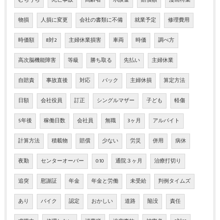
物損
人損に変更
会社の書類に不備
就業予定
修理費用
時価額
8対2
主婦休業損害
車両
時価
調べ方
高次脳機能障害
等級
勝ち取る
先払い
主婦休業
自賠責
事故直後
対応
バック
主婦休損
算定方法
日額
会社役員
訂正
シングルマザー
子ども
軽傷
5年後
稼働日数
会社員
無職
3ヶ月
アルバイト
計算方法
積載物
賠償
少ない
労災
併用
病休
夜勤
センターオーバー
0:10
通院３ヶ月
治療打切り
追突
慰謝証
年金
年金と労働
未受給
判例タイムズ
あり
バイク
認定
おかしい
道路
陥没
責任