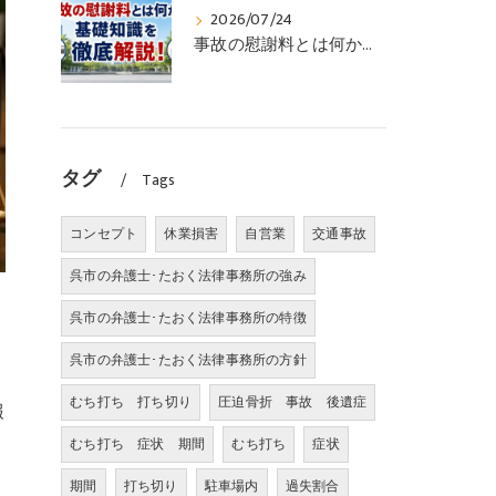
2026/07/24
事故の慰謝料とは何かの基礎知識を徹底解説！
タグ
Tags
コンセプト
休業損害
自営業
交通事故
呉市の弁護士･たおく法律事務所の強み
呉市の弁護士･たおく法律事務所の特徴
呉市の弁護士･たおく法律事務所の方針
むち打ち 打ち切り
圧迫骨折 事故 後遺症
報
むち打ち 症状 期間
むち打ち
症状
期間
打ち切り
駐車場内
過失割合