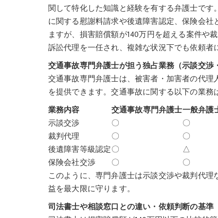
関して特化した知識と経験を有する弁護士です
に関する慰謝料請求や後遺障害認定、保険会社
ますが、損害賠償額が140万円を超える案件や
訴訟代理を一任され、複雑な状況下でも依頼者
交通事故専門弁護士が担う独占業務（示談交渉
交通事故専門弁護士は、被害者・加害者の代理
を提供できます。交通事故に関する以下の業務
業務内容
交通事故専門弁護士
一般弁護
示談交渉
〇
〇
裁判代理
〇
〇
後遺障害等級認定
〇
△
保険会社交渉
〇
〇
このように、専門弁護士は示談交渉や裁判代理
益を最大限に守ります。
司法書士や相談窓口との違い・依頼判断の基準