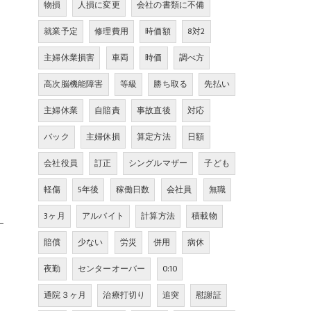
物損
人損に変更
会社の書類に不備
就業予定
修理費用
時価額
8対2
主婦休業損害
車両
時価
調べ方
高次脳機能障害
等級
勝ち取る
先払い
主婦休業
自賠責
事故直後
対応
バック
主婦休損
算定方法
日額
会社役員
訂正
シングルマザー
子ども
軽傷
5年後
稼働日数
会社員
無職
3ヶ月
アルバイト
計算方法
積載物
賠償
少ない
労災
併用
病休
夜勤
センターオーバー
0:10
通院３ヶ月
治療打切り
追突
慰謝証