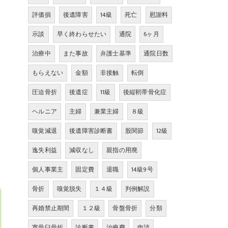
評価損
後遺障害
14級
死亡
慰謝料
示談
早く終わらせたい
通院
6ヶ月
治療中
また事故
弁護士基準
通院日数
もらえない
金額
非接触
転倒
圧迫骨折
後遺症
11級
後縦靭帯骨化症
ヘルニア
主婦
兼業主婦
８級
嗅覚減退
後遺障害診断書
股関節
12級
逸失利益
減収なし
親指の用廃
個人事業主
固定費
退職
14級9号
骨折
嗅覚脱失
１４級
判例解説
再婚禁止期間
１２級
骨盤骨折
分類
寛骨臼骨折
診断書
治療費
申請