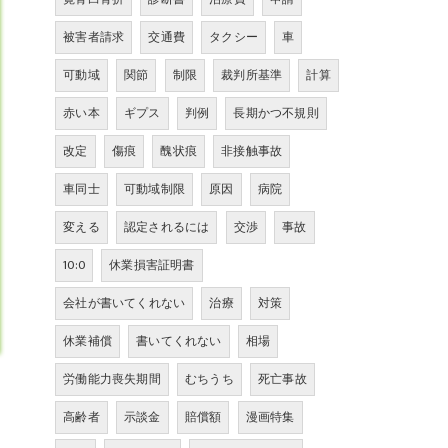
被害者請求
交通費
タクシー
車
可動域
関節
制限
裁判所基準
計算
赤い本
ギプス
判例
長期かつ不規則
改定
傷痕
醜状痕
非接触事故
車同士
可動域制限
原因
病院
変える
認定されるには
交渉
事故
10:0
休業損害証明書
会社が書いてくれない
治療
対策
休業補償
書いてくれない
相場
労働能力喪失期間
むちうち
死亡事故
高齢者
示談金
賠償額
漫画特集