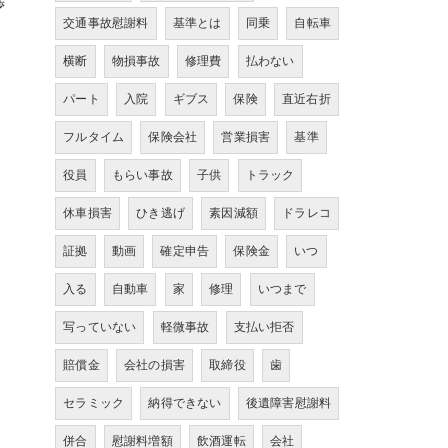
渉
交通事故慰謝料
基準とは
同乗
自転車
横断
物損事故
修理費
払わない
パート
入院
ギブス
保険
直近右折
フルタイム
保険会社
営業損害
基準
役員
もらい事故
子供
トラック
休車損害
ひき逃げ
素因減額
ドラレコ
証拠
動画
確定申告
保険金
いつ
入る
自動車
家
修理
いつまで
写っていない
軽微事故
支払い拒否
賠償金
会社の損害
取締役
歯
セラミック
納得できない
後遺障害慰謝料
併合
慰謝料増額
飲酒運転
会社