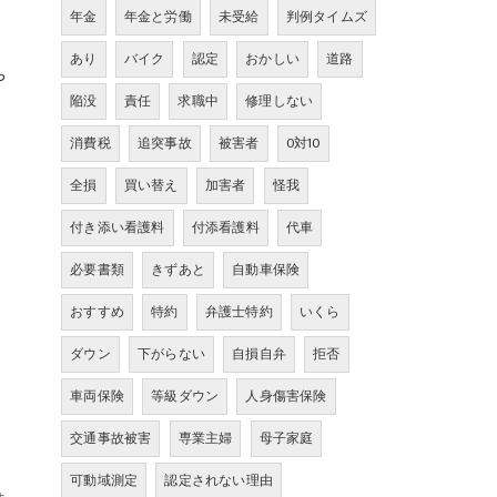
年金
年金と労働
未受給
判例タイムズ
あり
バイク
認定
おかしい
道路
や
陥没
責任
求職中
修理しない
消費税
追突事故
被害者
0対10
全損
買い替え
加害者
怪我
付き添い看護料
付添看護料
代車
必要書類
きずあと
自動車保険
おすすめ
特約
弁護士特約
いくら
ダウン
下がらない
自損自弁
拒否
車両保険
等級ダウン
人身傷害保険
交通事故被害
専業主婦
母子家庭
可動域測定
認定されない理由