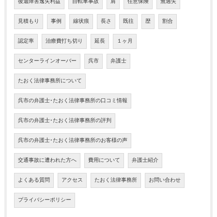
後遺障害逸失利益
自転車事故
肩
任意保険
無過失
見積もり
事例
線状痕
長さ
既往
歴
割合
認定率
治療費打ち切り
延長
１ヶ月
センターラインオーバー
呉市
弁護士
たおく法律事務所について
呉市の弁護士･たおく法律事務所の口コミ情報
呉市の弁護士･たおく法律事務所の評判
呉市の弁護士･たおく法律事務所のお客様の声
交通事故に遭われた方へ
費用について
弁護士紹介
よくある質問
アクセス
たおく法律事務所
お問い合わせ
プライバシーポリシー