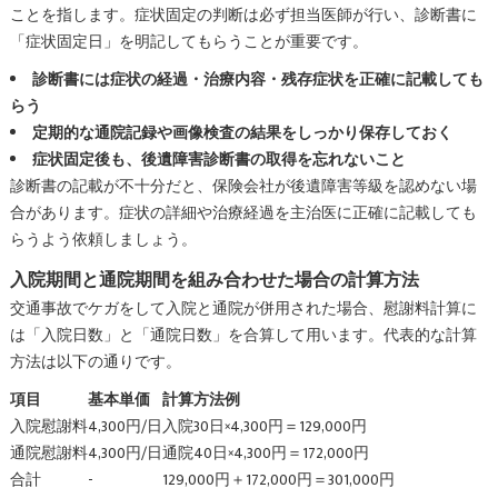
ことを指します。症状固定の判断は必ず担当医師が行い、診断書に
「症状固定日」を明記してもらうことが重要です。
診断書には症状の経過・治療内容・残存症状を正確に記載しても
らう
定期的な通院記録や画像検査の結果をしっかり保存しておく
症状固定後も、後遺障害診断書の取得を忘れないこと
診断書の記載が不十分だと、保険会社が後遺障害等級を認めない場
合があります。症状の詳細や治療経過を主治医に正確に記載しても
らうよう依頼しましょう。
入院期間と通院期間を組み合わせた場合の計算方法
交通事故でケガをして入院と通院が併用された場合、慰謝料計算に
は「入院日数」と「通院日数」を合算して用います。代表的な計算
方法は以下の通りです。
項目
基本単価
計算方法例
入院慰謝料
4,300円/日
入院30日×4,300円＝129,000円
通院慰謝料
4,300円/日
通院40日×4,300円＝172,000円
合計
-
129,000円＋172,000円＝301,000円