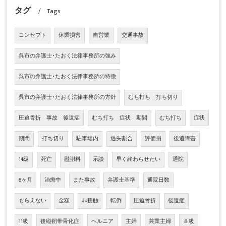
タグ
Tags
コンセプト
休業損害
自営業
交通事故
呉市の弁護士･たおく法律事務所の強み
呉市の弁護士･たおく法律事務所の特徴
呉市の弁護士･たおく法律事務所の方針
むち打ち 打ち切り
圧迫骨折 事故 後遺症
むち打ち 症状 期間
むち打ち
症状
期間
打ち切り
駐車場内
過失割合
評価損
後遺障害
14級
死亡
慰謝料
示談
早く終わらせたい
通院
6ヶ月
治療中
また事故
弁護士基準
通院日数
もらえない
金額
非接触
転倒
圧迫骨折
後遺症
11級
後縦靭帯骨化症
ヘルニア
主婦
兼業主婦
８級