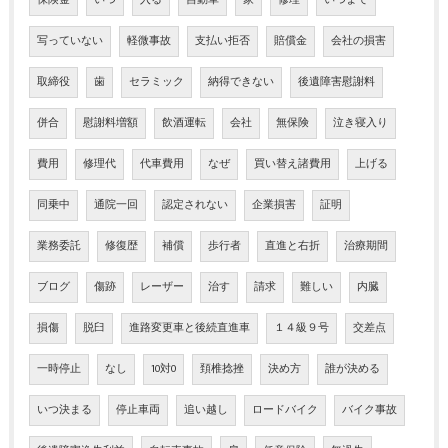
写っていない
軽微事故
支払い拒否
賠償金
会社の損害
取締役
歯
セラミック
納得できない
後遺障害慰謝料
併合
慰謝料増額
飲酒運転
会社
無保険
泣き寝入り
費用
修理代
代車費用
なぜ
買い替え諸費用
上げる
同乗中
通院一回
認定されない
企業損害
証明
業務委託
修復歴
補償
歩行者
直進と右折
治療期間
ブログ
傷跡
レーザー
治す
請求
難しい
内臓
損傷
脱臼
進路変更車と後続直進車
１４級９号
交差点
一時停止
なし
10対0
頚椎捻挫
決め方
誰が決める
いつ決まる
停止車両
追い越し
ロードバイク
バイク事故