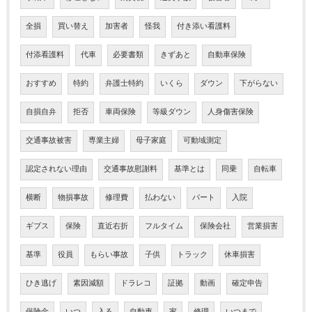
全損
買い替え
加害者
怪我
付き添い看護料
付添看護料
代車
必要書類
きずあと
自動車保険
おすすめ
特約
弁護士特約
いくら
ダウン
下がらない
自損自弁
拒否
車両保険
等級ダウン
人身傷害保険
交通事故被害
専業主婦
母子家庭
可動域測定
認定されない理由
交通事故慰謝料
基準とは
同乗
自転車
横断
物損事故
修理費
払わない
パート
入院
ギブス
保険
直近右折
フルタイム
保険会社
営業損害
基準
役員
もらい事故
子供
トラック
休車損害
ひき逃げ
素因減額
ドラレコ
証拠
動画
確定申告
保険金
いつ
入る
自動車
家
修理
いつまで