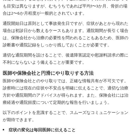
も目安は異なりますが、むちうちであれば平均1〜3か月、骨折の場
合は2〜6か月程度が一般的とされています。
通院開始日は原則として事故発生日ですが、症状があとから現れた
場合は初診日から数えるケースもあります。通院期間が長引く場合
は、保険会社から治療の必要性を問われることもあるため、医師の
診断書や通院記録をしっかり残しておくことが必要です。
適切な通院期間を設けることで、後遺障害認定や慰謝料請求の際に
不利にならないよう備えることが重要です。
医師や保険会社と円滑にやり取りする方法
医師や保険会社とのやり取りでは、正確な情報共有が不可欠です。
診察時には現在の症状や不安点を明確に伝えることで、適切な治療
方針や通院期間のアドバイスが得られます。また、保険会社には治
療経過や通院頻度について定期的な報告を行いましょう。
以下のポイントを意識することで、スムーズなコミュニケーション
が期待できます。
症状の変化は毎回医師に伝えること