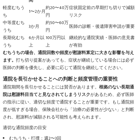
間
軽度むちう
約20〜40万
症状固定前の早期打ち切りで減額
1〜2か月
ち
円
リスク
中等度むち
約50〜60万
3か月
医師の診断・後遺障害申請が重要
うち
円
長期化むち
6か月以
100万円以
継続的な通院実績・医師の意見書
うち
上
上
が有効
むちうちの場合、通院回数や頻度が慰謝料算定に大きな影響を与え
ます。
打ち切り提案があっても、症状が継続している場合には必ず
医師の判断を優先し、必要に応じて通院を継続してください。
通院を長引かせることへの判断と頻度管理の重要性
通院期間を長引かせることには賛否があります。
根拠のない長期通
院は慰謝料目当てと見なされてしまうリスク
があるため、必ず医師
の指示に従い、適切な頻度で通院することが重要です。もし通院頻
度が低すぎる場合、保険会社から「治療の必要性が少ない」と判断
され、慰謝料が減額される可能性も考えられます。
適切な通院頻度の目安
むちうち・打撲：週2〜3回