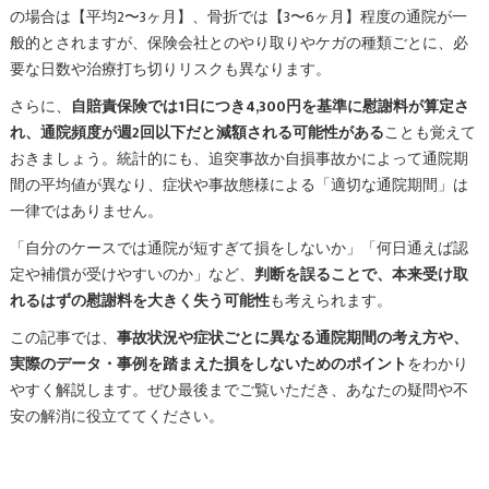
の場合は【平均2〜3ヶ月】、骨折では【3〜6ヶ月】程度の通院が一
般的とされますが、保険会社とのやり取りやケガの種類ごとに、必
要な日数や治療打ち切りリスクも異なります。
さらに、
自賠責保険では1日につき4,300円を基準に慰謝料が算定さ
れ、通院頻度が週2回以下だと減額される可能性がある
ことも覚えて
おきましょう。統計的にも、追突事故か自損事故かによって通院期
間の平均値が異なり、症状や事故態様による「適切な通院期間」は
一律ではありません。
「自分のケースでは通院が短すぎて損をしないか」「何日通えば認
定や補償が受けやすいのか」など、
判断を誤ることで、本来受け取
れるはずの慰謝料を大きく失う可能性
も考えられます。
この記事では、
事故状況や症状ごとに異なる通院期間の考え方や、
実際のデータ・事例を踏まえた損をしないためのポイント
をわかり
やすく解説します。ぜひ最後までご覧いただき、あなたの疑問や不
安の解消に役立ててください。