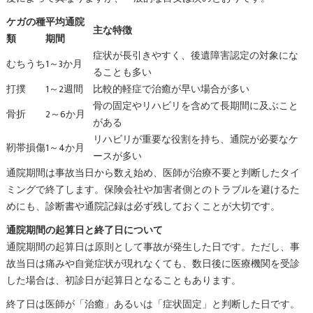
ケガの種
平均通院
主な特徴
類
期間
症状が長引きやすく、後遺障害認定の対象にな
むちうち
1～3か月
ることも多い
打撲
1～2週間
比較的軽症で治癒が早い場合が多い
骨の固定やリハビリを含めて長期間に及ぶこと
骨折
2～6か月
がある
リハビリが重要な役割を持ち、通院が必要なケ
靭帯損傷
1～4か月
ースが多い
通院期間は事故当日から数え始め、医師が治療不要と判断したタイ
ミングで終了します。保険会社や加害者側とのトラブルを避けるた
めにも、診断書や通院記録は必ず残しておくことが大切です。
通院期間の起算日と終了日について
通院期間の起算日は原則として事故が発生した日です。ただし、事
故当日は痛みや自覚症状が現れなくても、数日後に医療機関を受診
した場合は、初診日が起算日となることもあります。
終了日は医師が「治癒」あるいは「症状固定」と判断した日です。