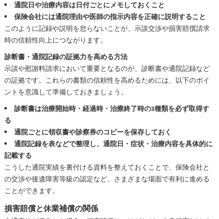
通院日や治療内容は日付ごとにメモしておくこと
保険会社には通院理由や医師の指示内容を正確に説明すること
このように記録や説明を怠らないことが、示談交渉や損害賠償請求
時の信頼性向上につながります。
診断書・通院記録の証拠力を高める方法
示談や慰謝料請求において重要となるのが、診断書や通院記録など
の証拠です。これらの書類の信頼性を高めるためには、以下のポイ
ントを意識して準備しておきましょう。
診断書は治療開始時・経過時・治療終了時の3種類を必ず取得す
る
通院ごとに領収書や診察券のコピーを保存しておく
通院記録を表などで整理し、通院日・症状・治療内容を具体的に
記載する
こうした通院実績を裏付ける資料を整えておくことで、保険会社と
の交渉や後遺障害等級の認定など、さまざまな場面で有利に進める
ことができます。
損害賠償と休業補償の関係