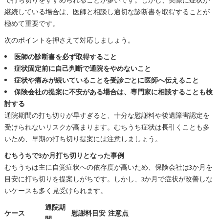
で打ち切りをすすめられることが多いです。しかし、実際に症状が
継続している場合は、医師と相談し適切な診断書を取得することが
極めて重要です。
次のポイントを押さえて対応しましょう。
医師の診断書を必ず取得すること
症状固定前に自己判断で通院をやめないこと
症状や痛みが続いていることを受診ごとに医師へ伝えること
保険会社の提案に不安がある場合は、専門家に相談することも検
討する
通院期間の打ち切りが早すぎると、十分な慰謝料や後遺障害認定を
受けられないリスクが高まります。むちうち症状は長引くことも多
いため、早期の打ち切り提案には注意しましょう。
むちうちで3か月打ち切りとなった事例
むちうちは主に自覚症状への依存度が高いため、保険会社は3か月を
目安に打ち切りを提案しがちです。しかし、3か月で症状が改善しな
いケースも多く見受けられます。
通院期
ケース
慰謝料目安
注意点