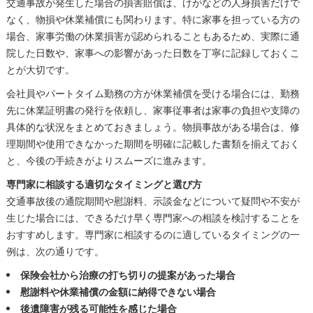
交通事故が発生した場合の損害賠償は、けがなどの人身損害だけで
なく、物損や休業補償にも関わります。特に家事を担っている方の
場合、家事労働の休業損害が認められることもあるため、実際に通
院した日数や、家事への影響があった日数を丁寧に記録しておくこ
とが大切です。
会社員やパートタイム勤務の方が休業補償を受ける場合には、勤務
先に休業証明書の発行を依頼し、家事従事者は家事の負担や支障の
具体的な状況をまとめておきましょう。物損事故がある場合は、修
理期間や使用できなかった期間を明確に記載した書類を揃えておく
と、今後の手続きがよりスムーズに進みます。
専門家に相談する適切なタイミングと選び方
交通事故後の通院期間や慰謝料、示談金などについて疑問や不安が
生じた場合には、できるだけ早く専門家への相談を検討することを
おすすめします。専門家に相談するのに適しているタイミングの一
例は、次の通りです。
保険会社から治療の打ち切りの提案があった場合
慰謝料や休業補償の金額に納得できない場合
後遺障害が残る可能性を感じた場合