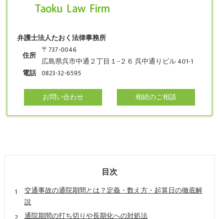
弁護士法人たおく法律事務所
〒737-0046
住所
広島県呉市中通２丁目１−２６ 呉中通りビル 401-1
電話
0823-32-6595
お問い合わせ
相続のご相談
目次
交通事故の通院期間とは？定義・数え方・起算日の徹底解
説
通院期間の打ち切りや長期化への対処法