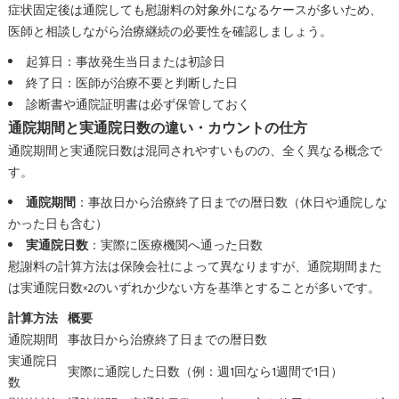
症状固定後は通院しても慰謝料の対象外になるケースが多いため、
医師と相談しながら治療継続の必要性を確認しましょう。
起算日：事故発生当日または初診日
終了日：医師が治療不要と判断した日
診断書や通院証明書は必ず保管しておく
通院期間と実通院日数の違い・カウントの仕方
通院期間と実通院日数は混同されやすいものの、全く異なる概念で
す。
通院期間
：事故日から治療終了日までの暦日数（休日や通院しな
かった日も含む）
実通院日数
：実際に医療機関へ通った日数
慰謝料の計算方法は保険会社によって異なりますが、通院期間また
は実通院日数×2のいずれか少ない方を基準とすることが多いです。
計算方法
概要
通院期間
事故日から治療終了日までの暦日数
実通院日
実際に通院した日数（例：週1回なら1週間で1日）
数