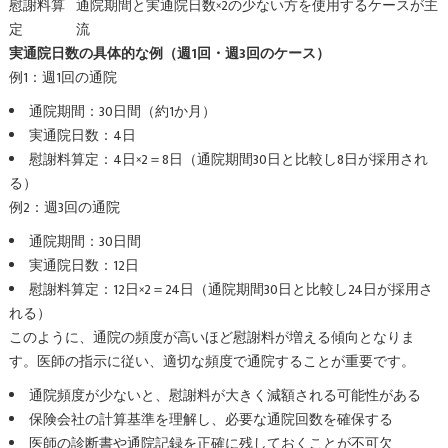
慰謝料算
通院期間と実通院日数×2の少ない方を使用するケースが主
定
流
実通院日数の具体的な例（週1回・週3回のケース）
例1：週1回の通院
通院期間：30日間（約1か月）
実通院日数：4日
慰謝料算定：4日×2＝8日（通院期間30日と比較し8日が採用され
る）
例2：週3回の通院
通院期間：30日間
実通院日数：12日
慰謝料算定：12日×2＝24日（通院期間30日と比較し24日が採用さ
れる）
このように、通院の頻度が高いほど慰謝料が増える傾向となりま
す。医師の指示に従い、適切な頻度で通院することが重要です。
通院頻度が少ないと、慰謝料が大きく減額される可能性がある
保険会社の計算基準を理解し、必要な通院回数を確保する
医師の診断書や通院記録を正確に残しておくことが不可欠