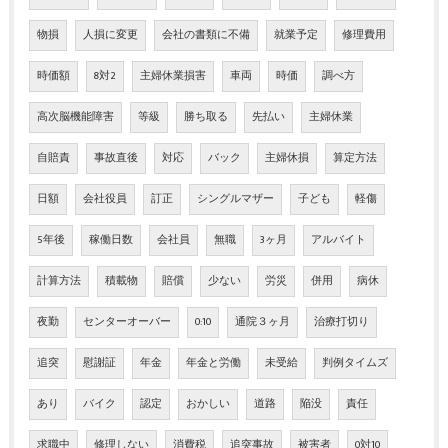
物損
人損に変更
会社の書類に不備
就業予定
修理費用
時価額
8対2
主婦休業損害
車両
時価
調べ方
高次脳機能障害
等級
勝ち取る
先払い
主婦休業
自賠責
事故直後
対応
バック
主婦休損
算定方法
日額
会社役員
訂正
シングルマザー
子ども
軽傷
5年後
稼働日数
会社員
無職
3ヶ月
アルバイト
計算方法
積載物
賠償
少ない
労災
併用
病休
夜勤
センターオーバー
0:10
通院３ヶ月
治療打切り
追突
慰謝証
年金
年金と労働
未受給
判例タイムズ
あり
バイク
認定
おかしい
道路
陥没
責任
求職中
修理しない
消費税
追突事故
被害者
0対10