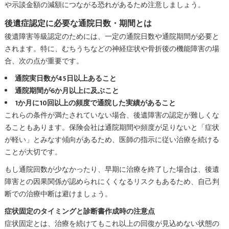
や示談金額の減額につながる恐れがあるため注意しましょう。
後遺症認定に必要な通院日数・期間とは
後遺障害等級認定のためには、一定の通院日数や通院期間が必要と
されます。特に、むちうちなどの神経症状や骨折後の機能障害の場
合、次の点が重要です。
通院実日数が45日以上あること
通院期間が6か月以上に及ぶこと
1か月に10回以上の頻度で通院した実績があること
これらの条件が満たされていない場合、後遺障害の認定が難しくな
ることもあります。保険会社は通院期間や頻度が足りないと「症状
が軽い」とみなす傾向があるため、医師の指示に従い治療を続ける
ことが大切です。
もし通院回数が少なかったり、早期に治療を終了した場合は、後遺
障害との因果関係が認められにくくなるリスクもあるため、自己判
断での治療中断は避けましょう。
症状固定のタイミングと診断書作成時の注意点
症状固定とは、治療を続けてもこれ以上の回復が見込めない状態の