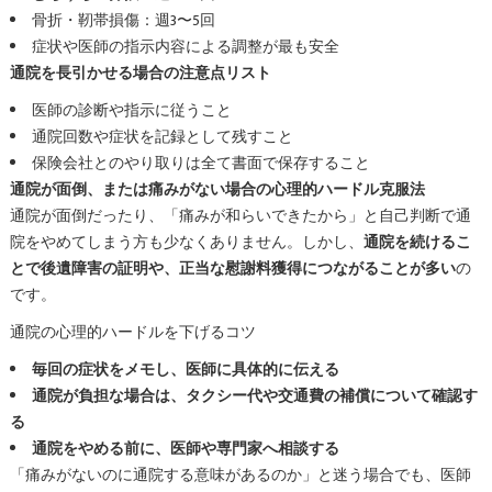
骨折・靭帯損傷：週3〜5回
症状や医師の指示内容による調整が最も安全
通院を長引かせる場合の注意点リスト
医師の診断や指示に従うこと
通院回数や症状を記録として残すこと
保険会社とのやり取りは全て書面で保存すること
通院が面倒、または痛みがない場合の心理的ハードル克服法
通院が面倒だったり、「痛みが和らいできたから」と自己判断で通
院をやめてしまう方も少なくありません。しかし、
通院を続けるこ
とで後遺障害の証明や、正当な慰謝料獲得につながることが多い
の
です。
通院の心理的ハードルを下げるコツ
毎回の症状をメモし、医師に具体的に伝える
通院が負担な場合は、タクシー代や交通費の補償について確認す
る
通院をやめる前に、医師や専門家へ相談する
「痛みがないのに通院する意味があるのか」と迷う場合でも、医師