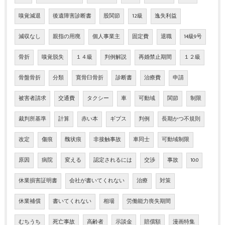
嗅覚減退
後遺障害診断書
股関節
12級
逸失利益
減収なし
親指の用廃
個人事業主
固定費
退職
14級9号
骨折
嗅覚脱失
１４級
判例解説
再婚禁止期間
１２級
骨盤骨折
分類
寛骨臼骨折
診断書
治療費
申請
被害者請求
交通費
タクシー
車
可動域
関節
制限
裁判所基準
計算
赤い本
ギプス
判例
長期かつ不規則
改定
傷痕
醜状痕
非接触事故
車同士
可動域制限
原因
病院
変える
認定されるには
交渉
事故
10:0
休業損害証明書
会社が書いてくれない
治療
対策
休業補償
書いてくれない
相場
労働能力喪失期間
むちうち
死亡事故
高齢者
示談金
賠償額
漫画特集