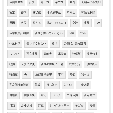
裁判所基準
計算
赤い本
ギプス
判例
長期かつ不規則
改定
傷痕
醜状痕
非接触事故
車同士
可動域制限
原因
病院
変える
認定されるには
交渉
事故
10:0
休業損害証明書
会社が書いてくれない
治療
対策
休業補償
書いてくれない
相場
労働能力喪失期間
むちうち
死亡事故
高齢者
示談金
賠償額
漫画特集
物損
人損に変更
会社の書類に不備
就業予定
修理費用
時価額
8対2
主婦休業損害
車両
時価
調べ方
高次脳機能障害
等級
勝ち取る
先払い
主婦休業
自賠責
事故直後
対応
バック
主婦休損
算定方法
日額
会社役員
訂正
シングルマザー
子ども
軽傷