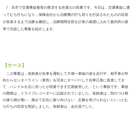
呉市で交通事故被害の救済する弁護士の田奧です。今日は，交通事故に遭
ってむち打ちになり，保険会社から治療費の打ち切りを打診されたものの症状
が収束するまで治療を継続し，治療期間全部を計算の基礎に入れて裁判所の基
準で示談した事案を紹介します。
【ケース】
この事案は，依頼者が自車を運転して片側一車線の道を走行中，相手車が対
向からセンターライン（黄色）を完全にオーバーして自車正面に直進してき
て，ハンドルを左に切ったが回避できず正面衝突した，という事故です。事故
の態様は，ドライブレコーダーに記録されていました。依頼者は，頚のつけ根
の後ろ側が痛い，痛みで左右に振り向けない，左腕を挙げられないといったむ
ち打ちの症状を愁訴しました。依頼者は，会社員でした。