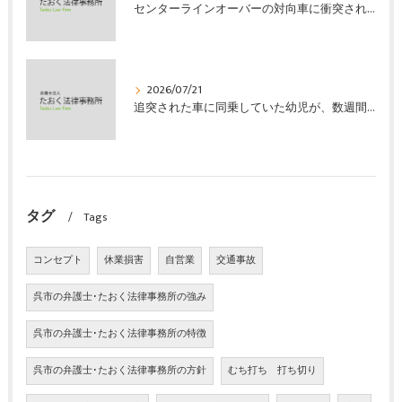
センターラインオーバーの対向車に衝突され、むち打ちを発症し、裁判所の基準で慰謝料などの損害賠償金を獲得した事案｜たおく法律事務所
2026/07/21
追突された車に同乗していた幼児が、数週間の経過観察の後、裁判所の基準で人損の賠償金を獲得した事案｜たおく法律事務所
タグ
Tags
コンセプト
休業損害
自営業
交通事故
呉市の弁護士･たおく法律事務所の強み
呉市の弁護士･たおく法律事務所の特徴
呉市の弁護士･たおく法律事務所の方針
むち打ち 打ち切り