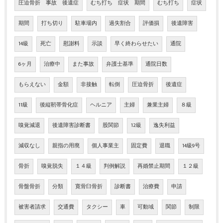
圧迫骨折 事故 後遺症
むち打ち 症状 期間
むち打ち
症状
期間
打ち切り
駐車場内
過失割合
評価損
後遺障害
14級
死亡
慰謝料
示談
早く終わらせたい
通院
6ヶ月
治療中
また事故
弁護士基準
通院日数
もらえない
金額
非接触
転倒
圧迫骨折
後遺症
11級
後縦靭帯骨化症
ヘルニア
主婦
兼業主婦
８級
嗅覚減退
後遺障害診断書
股関節
12級
逸失利益
減収なし
親指の用廃
個人事業主
固定費
退職
14級9号
骨折
嗅覚脱失
１４級
判例解説
再婚禁止期間
１２級
骨盤骨折
分類
寛骨臼骨折
診断書
治療費
申請
被害者請求
交通費
タクシー
車
可動域
関節
制限