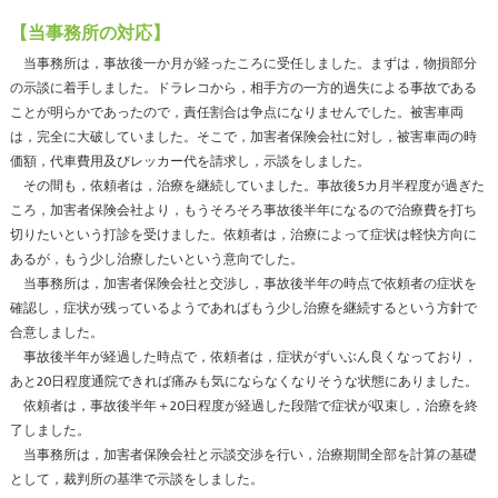
【当事務所の対応】
当事務所は，事故後一か月が経ったころに受任しました。まずは，物損部分
の示談に着手しました。ドラレコから，相手方の一方的過失による事故である
ことが明らかであったので，責任割合は争点になりませんでした。被害車両
は，完全に大破していました。そこで，加害者保険会社に対し，被害車両の時
価額，代車費用及びレッカー代を請求し，示談をしました。
その間も，依頼者は，治療を継続していました。事故後5カ月半程度が過ぎた
ころ，加害者保険会社より，もうそろそろ事故後半年になるので治療費を打ち
切りたいという打診を受けました。依頼者は，治療によって症状は軽快方向に
あるが，もう少し治療したいという意向でした。
当事務所は，加害者保険会社と交渉し，事故後半年の時点で依頼者の症状を
確認し，症状が残っているようであればもう少し治療を継続するという方針で
合意しました。
事故後半年が経過した時点で，依頼者は，症状がずいぶん良くなっており，
あと20日程度通院できれば痛みも気にならなくなりそうな状態にありました。
依頼者は，事故後半年＋20日程度が経過した段階で症状が収束し，治療を終
了しました。
当事務所は，加害者保険会社と示談交渉を行い，治療期間全部を計算の基礎
として，裁判所の基準で示談をしました。