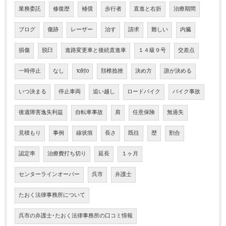
業務委託
修復歴
補償
歩行者
直進と右折
治療期間
ブログ
傷跡
レーザー
治す
請求
難しい
内臓
損傷
脱臼
進路変更車と後続直進車
１４級９号
交差点
一時停止
なし
10対0
頚椎捻挫
決め方
誰が決める
いつ決まる
停止車両
追い越し
ロードバイク
バイク事故
後遺障害逸失利益
自転車事故
肩
任意保険
無過失
見積もり
事例
線状痕
長さ
既往
歴
割合
認定率
治療費打ち切り
延長
１ヶ月
センターラインオーバー
呉市
弁護士
たおく法律事務所について
呉市の弁護士･たおく法律事務所の口コミ情報