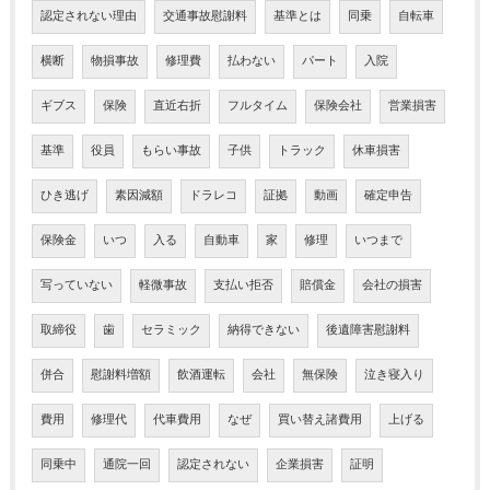
認定されない理由
交通事故慰謝料
基準とは
同乗
自転車
横断
物損事故
修理費
払わない
パート
入院
ギブス
保険
直近右折
フルタイム
保険会社
営業損害
基準
役員
もらい事故
子供
トラック
休車損害
ひき逃げ
素因減額
ドラレコ
証拠
動画
確定申告
保険金
いつ
入る
自動車
家
修理
いつまで
写っていない
軽微事故
支払い拒否
賠償金
会社の損害
取締役
歯
セラミック
納得できない
後遺障害慰謝料
併合
慰謝料増額
飲酒運転
会社
無保険
泣き寝入り
費用
修理代
代車費用
なぜ
買い替え諸費用
上げる
同乗中
通院一回
認定されない
企業損害
証明