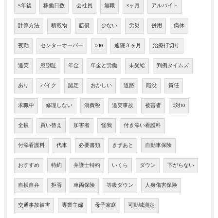
5年後
稼働日数
会社員
無職
3ヶ月
アルバイト
計算方法
積載物
賠償
少ない
労災
併用
病休
夜勤
センターオーバー
0:10
通院３ヶ月
治療打切り
追突
慰謝証
年金
年金と労働
未受給
判例タイムズ
あり
バイク
認定
おかしい
道路
陥没
責任
求職中
修理しない
消費税
追突事故
被害者
0対10
全損
買い替え
加害者
怪我
付き添い看護料
付添看護料
代車
必要書類
きずあと
自動車保険
おすすめ
特約
弁護士特約
いくら
ダウン
下がらない
自損自弁
拒否
車両保険
等級ダウン
人身傷害保険
交通事故被害
専業主婦
母子家庭
可動域測定