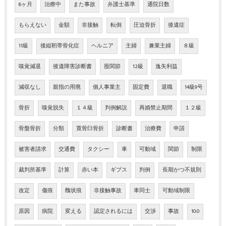
6ヶ月
治療中
また事故
弁護士基準
通院日数
もらえない
金額
非接触
転倒
圧迫骨折
後遺症
11級
後縦靭帯骨化症
ヘルニア
主婦
兼業主婦
８級
嗅覚減退
後遺障害診断書
股関節
12級
逸失利益
減収なし
親指の用廃
個人事業主
固定費
退職
14級9号
骨折
嗅覚脱失
１４級
判例解説
再婚禁止期間
１２級
骨盤骨折
分類
寛骨臼骨折
診断書
治療費
申請
被害者請求
交通費
タクシー
車
可動域
関節
制限
裁判所基準
計算
赤い本
ギプス
判例
長期かつ不規則
改定
傷痕
醜状痕
非接触事故
車同士
可動域制限
原因
病院
変える
認定されるには
交渉
事故
10:0