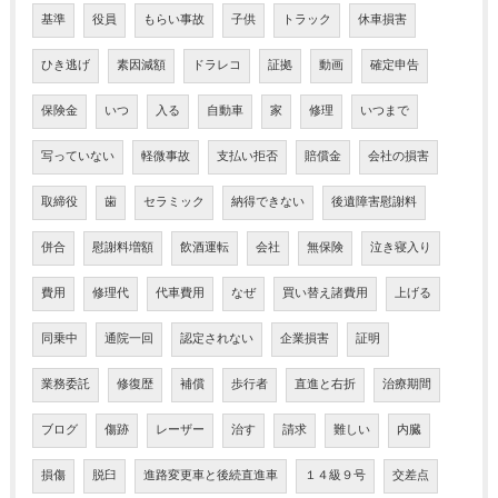
基準
役員
もらい事故
子供
トラック
休車損害
ひき逃げ
素因減額
ドラレコ
証拠
動画
確定申告
保険金
いつ
入る
自動車
家
修理
いつまで
写っていない
軽微事故
支払い拒否
賠償金
会社の損害
取締役
歯
セラミック
納得できない
後遺障害慰謝料
併合
慰謝料増額
飲酒運転
会社
無保険
泣き寝入り
費用
修理代
代車費用
なぜ
買い替え諸費用
上げる
同乗中
通院一回
認定されない
企業損害
証明
業務委託
修復歴
補償
歩行者
直進と右折
治療期間
ブログ
傷跡
レーザー
治す
請求
難しい
内臓
損傷
脱臼
進路変更車と後続直進車
１４級９号
交差点