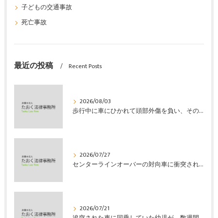
子どもの交通事故
死亡事故
最近の投稿
Recent Posts
2026/08/03
歩行中に車にひかれて頭部外傷を負い、その４か月後に亡くなり、死亡部分も含めて裁判所の基準で損害賠償金を獲得した事案｜たおく法律事務所
2026/07/27
センターラインオーバーの対向車に衝突され、むち打ちを発症し、裁判所の基準で慰謝料などの損害賠償金を獲得した事案｜たおく法律事務所
2026/07/21