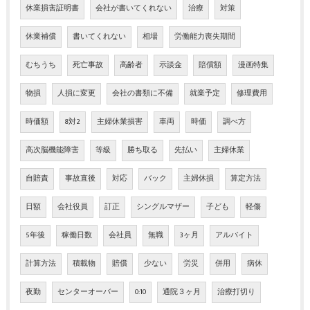
休業損害証明書
会社が書いてくれない
治療
対策
休業補償
書いてくれない
相場
労働能力喪失期間
むちうち
死亡事故
高齢者
示談金
賠償額
漫画特集
物損
人損に変更
会社の書類に不備
就業予定
修理費用
時価額
8対2
主婦休業損害
車両
時価
調べ方
高次脳機能障害
等級
勝ち取る
先払い
主婦休業
自賠責
事故直後
対応
バック
主婦休損
算定方法
日額
会社役員
訂正
シングルマザー
子ども
軽傷
5年後
稼働日数
会社員
無職
3ヶ月
アルバイト
計算方法
積載物
賠償
少ない
労災
併用
病休
夜勤
センターオーバー
0:10
通院３ヶ月
治療打切り