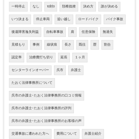
一時停止
なし
10対0
頚椎捻挫
決め方
誰が決める
いつ決まる
停止車両
追い越し
ロードバイク
バイク事故
後遺障害逸失利益
自転車事故
肩
任意保険
無過失
見積もり
事例
線状痕
長さ
既往
歴
割合
認定率
治療費打ち切り
延長
１ヶ月
センターラインオーバー
呉市
弁護士
たおく法律事務所について
呉市の弁護士･たおく法律事務所の口コミ情報
呉市の弁護士･たおく法律事務所の評判
呉市の弁護士･たおく法律事務所のお客様の声
交通事故に遭われた方へ
費用について
弁護士紹介