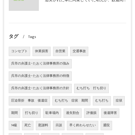
追突された車に同乗していた幼児が、数週間の経過観察の後、裁判所の基準で人損の賠償金を獲得した事案｜たおく法律事務所
タグ
Tags
コンセプト
休業損害
自営業
交通事故
呉市の弁護士･たおく法律事務所の強み
呉市の弁護士･たおく法律事務所の特徴
呉市の弁護士･たおく法律事務所の方針
むち打ち 打ち切り
圧迫骨折 事故 後遺症
むち打ち 症状 期間
むち打ち
症状
期間
打ち切り
駐車場内
過失割合
評価損
後遺障害
14級
死亡
慰謝料
示談
早く終わらせたい
通院