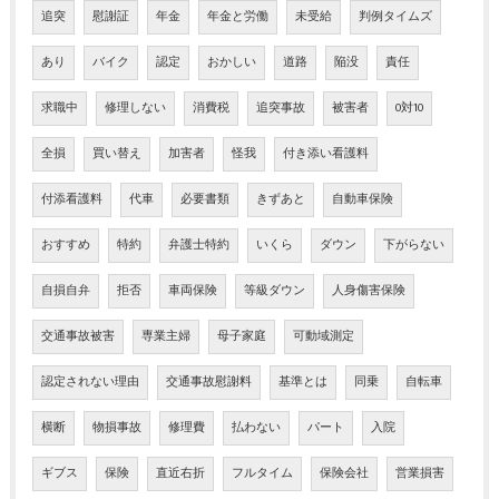
追突
慰謝証
年金
年金と労働
未受給
判例タイムズ
あり
バイク
認定
おかしい
道路
陥没
責任
求職中
修理しない
消費税
追突事故
被害者
0対10
全損
買い替え
加害者
怪我
付き添い看護料
付添看護料
代車
必要書類
きずあと
自動車保険
おすすめ
特約
弁護士特約
いくら
ダウン
下がらない
自損自弁
拒否
車両保険
等級ダウン
人身傷害保険
交通事故被害
専業主婦
母子家庭
可動域測定
認定されない理由
交通事故慰謝料
基準とは
同乗
自転車
横断
物損事故
修理費
払わない
パート
入院
ギブス
保険
直近右折
フルタイム
保険会社
営業損害