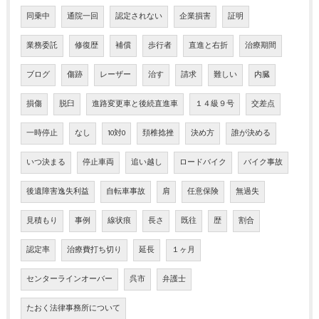
同乗中
通院一回
認定されない
企業損害
証明
業務委託
修復歴
補償
歩行者
直進と右折
治療期間
ブログ
傷跡
レーザー
治す
請求
難しい
内臓
損傷
脱臼
進路変更車と後続直進車
１４級９号
交差点
一時停止
なし
10対0
頚椎捻挫
決め方
誰が決める
いつ決まる
停止車両
追い越し
ロードバイク
バイク事故
後遺障害逸失利益
自転車事故
肩
任意保険
無過失
見積もり
事例
線状痕
長さ
既往
歴
割合
認定率
治療費打ち切り
延長
１ヶ月
センターラインオーバー
呉市
弁護士
たおく法律事務所について