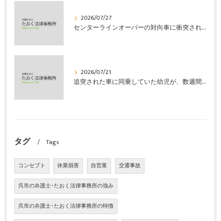
2026/07/27
センターラインオーバーの対向車に衝突され、むち打ちを発症し、裁判所の基準で慰謝料などの損害賠償金を獲得した事案｜たおく法律事務所
2026/07/21
追突された車に同乗していた幼児が、数週間の経過観察の後、裁判所の基準で人損の賠償金を獲得した事案｜たおく法律事務所
タグ
Tags
コンセプト
休業損害
自営業
交通事故
呉市の弁護士･たおく法律事務所の強み
呉市の弁護士･たおく法律事務所の特徴