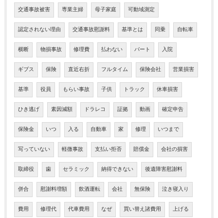
交通事故被害
専業主婦
母子家庭
可動域測定
認定されない理由
交通事故慰謝料
基準とは
同乗
自転車
横断
物損事故
修理費
払わない
パート
入院
ギブス
保険
直近右折
フルタイム
保険会社
営業損害
基準
役員
もらい事故
子供
トラック
休車損害
ひき逃げ
素因減額
ドラレコ
証拠
動画
確定申告
保険金
いつ
入る
自動車
家
修理
いつまで
写っていない
軽微事故
支払い拒否
賠償金
会社の損害
取締役
歯
セラミック
納得できない
後遺障害慰謝料
併合
慰謝料増額
飲酒運転
会社
無保険
泣き寝入り
費用
修理代
代車費用
なぜ
買い替え諸費用
上げる