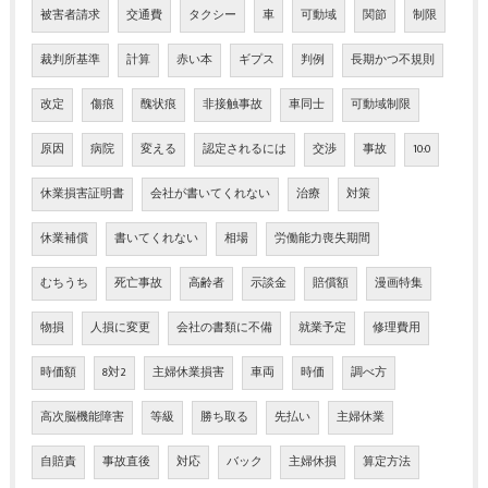
被害者請求
交通費
タクシー
車
可動域
関節
制限
裁判所基準
計算
赤い本
ギプス
判例
長期かつ不規則
改定
傷痕
醜状痕
非接触事故
車同士
可動域制限
原因
病院
変える
認定されるには
交渉
事故
10:0
休業損害証明書
会社が書いてくれない
治療
対策
休業補償
書いてくれない
相場
労働能力喪失期間
むちうち
死亡事故
高齢者
示談金
賠償額
漫画特集
物損
人損に変更
会社の書類に不備
就業予定
修理費用
時価額
8対2
主婦休業損害
車両
時価
調べ方
高次脳機能障害
等級
勝ち取る
先払い
主婦休業
自賠責
事故直後
対応
バック
主婦休損
算定方法