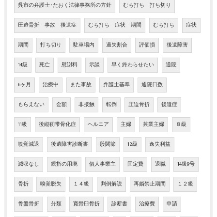
呉市の弁護士･たおく法律事務所の方針
むち打ち 打ち切り
圧迫骨折 事故 後遺症
むち打ち 症状 期間
むち打ち
症状
期間
打ち切り
駐車場内
過失割合
評価損
後遺障害
14級
死亡
慰謝料
示談
早く終わらせたい
通院
6ヶ月
治療中
また事故
弁護士基準
通院日数
もらえない
金額
非接触
転倒
圧迫骨折
後遺症
11級
後縦靭帯骨化症
ヘルニア
主婦
兼業主婦
８級
嗅覚減退
後遺障害診断書
股関節
12級
逸失利益
減収なし
親指の用廃
個人事業主
固定費
退職
14級9号
骨折
嗅覚脱失
１４級
判例解説
再婚禁止期間
１２級
骨盤骨折
分類
寛骨臼骨折
診断書
治療費
申請