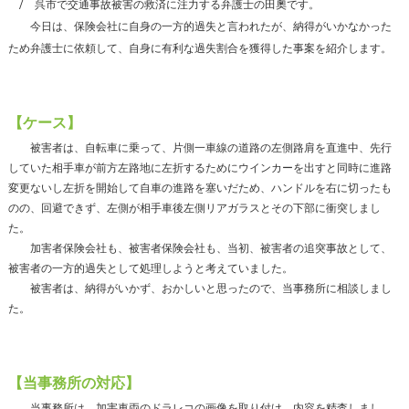
呉市で交通事故被害の救済に注力する弁護士の田奧です。
今日は、保険会社に自身の一方的過失と言われたが、納得がいかなかった
ため弁護士に依頼して、自身に有利な過失割合を獲得した事案を紹介します。
【ケース】
被害者は、自転車に乗って、片側一車線の道路の左側路肩を直進中、先行
していた相手車が前方左路地に左折するためにウインカーを出すと同時に進路
変更ないし左折を開始して自車の進路を塞いだため、ハンドルを右に切ったも
のの、回避できず、左側が相手車後左側リアガラスとその下部に衝突しまし
た。
加害者保険会社も、被害者保険会社も、当初、被害者の追突事故として、
被害者の一方的過失として処理しようと考えていました。
被害者は、納得がいかず、おかしいと思ったので、当事務所に相談しまし
た。
【当事務所の対応】
当事務所は、加害車両のドラレコの画像を取り付け、内容を精査しまし