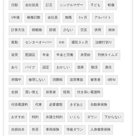
日額
会社役員
訂正
シングルマザー
子ども
軽傷
5年後
稼働日数
会社員
無職
3ヶ月
アルバイト
計算方法
積載物
賠償
少ない
労災
併用
病休
夜勤
センターオーバー
0:10
通院３ヶ月
治療打切り
追突
慰謝証
年金
年金と労働
未受給
判例タイムズ
あり
バイク
認定
おかしい
道路
陥没
責任
求職中
修理しない
消費税
追突事故
被害者
0対10
全損
買い替え
加害者
怪我
付き添い看護料
付添看護料
代車
必要書類
きずあと
自動車保険
おすすめ
特約
弁護士特約
いくら
ダウン
下がらない
自損自弁
拒否
車両保険
等級ダウン
人身傷害保険