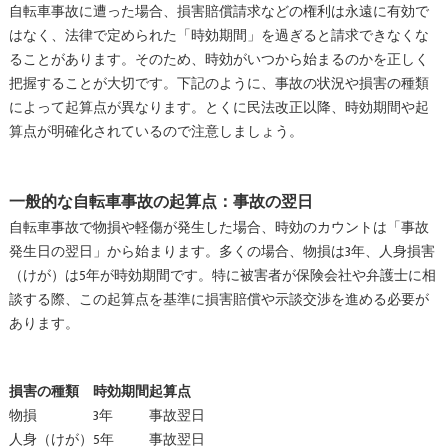
自転車事故に遭った場合、損害賠償請求などの権利は永遠に有効で
はなく、法律で定められた「時効期間」を過ぎると請求できなくな
ることがあります。そのため、時効がいつから始まるのかを正しく
把握することが大切です。下記のように、事故の状況や損害の種類
によって起算点が異なります。とくに民法改正以降、時効期間や起
算点が明確化されているので注意しましょう。
一般的な自転車事故の起算点：事故の翌日
自転車事故で物損や軽傷が発生した場合、時効のカウントは「事故
発生日の翌日」から始まります。多くの場合、物損は3年、人身損害
（けが）は5年が時効期間です。特に被害者が保険会社や弁護士に相
談する際、この起算点を基準に損害賠償や示談交渉を進める必要が
あります。
損害の種類
時効期間
起算点
物損
3年
事故翌日
人身（けが）
5年
事故翌日