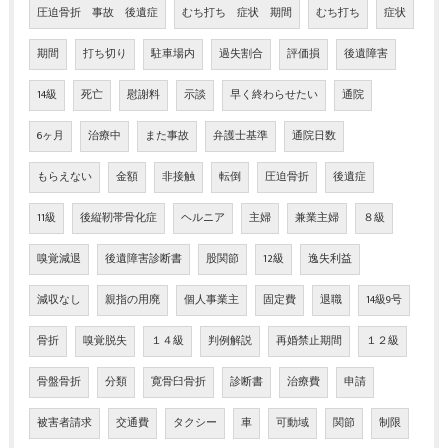
圧迫骨折 事故 後遺症
むち打ち 症状 期間
むち打ち
症状
期間
打ち切り
駐車場内
過失割合
評価損
後遺障害
14級
死亡
慰謝料
示談
早く終わらせたい
通院
6ヶ月
治療中
また事故
弁護士基準
通院日数
もらえない
金額
非接触
転倒
圧迫骨折
後遺症
11級
後縦靭帯骨化症
ヘルニア
主婦
兼業主婦
８級
嗅覚減退
後遺障害診断書
股関節
12級
逸失利益
減収なし
親指の用廃
個人事業主
固定費
退職
14級9号
骨折
嗅覚脱失
１４級
判例解説
再婚禁止期間
１２級
骨盤骨折
分類
寛骨臼骨折
診断書
治療費
申請
被害者請求
交通費
タクシー
車
可動域
関節
制限