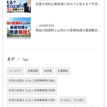
弁護士特約は事故後に加入でも使える？可否と確認手順で損しない攻略ガイド
2026/07/24
事故の慰謝料とは何かの基礎知識を徹底解説！
タグ
Tags
コンセプト
休業損害
自営業
交通事故
呉市の弁護士･たおく法律事務所の強み
呉市の弁護士･たおく法律事務所の特徴
呉市の弁護士･たおく法律事務所の方針
むち打ち 打ち切り