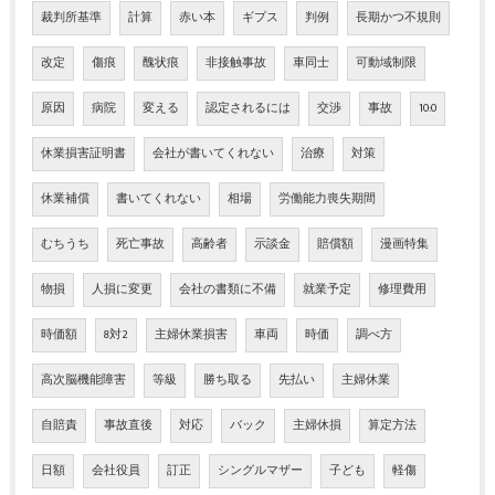
裁判所基準
計算
赤い本
ギプス
判例
長期かつ不規則
改定
傷痕
醜状痕
非接触事故
車同士
可動域制限
原因
病院
変える
認定されるには
交渉
事故
10:0
休業損害証明書
会社が書いてくれない
治療
対策
休業補償
書いてくれない
相場
労働能力喪失期間
むちうち
死亡事故
高齢者
示談金
賠償額
漫画特集
物損
人損に変更
会社の書類に不備
就業予定
修理費用
時価額
8対2
主婦休業損害
車両
時価
調べ方
高次脳機能障害
等級
勝ち取る
先払い
主婦休業
自賠責
事故直後
対応
バック
主婦休損
算定方法
日額
会社役員
訂正
シングルマザー
子ども
軽傷