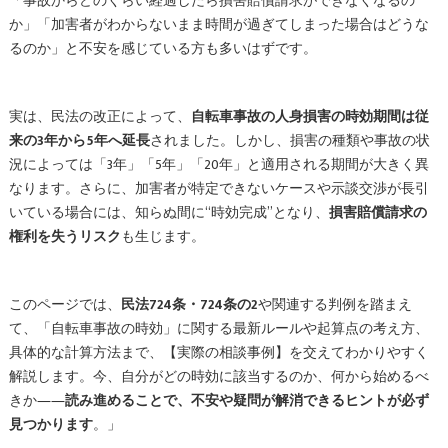
「事故からどのくらい経過したら損害賠償請求ができなくなるの
か」「加害者がわからないまま時間が過ぎてしまった場合はどうな
るのか」と不安を感じている方も多いはずです。
実は、民法の改正によって、
自転車事故の人身損害の時効期間は従
来の3年から5年へ延長
されました。しかし、損害の種類や事故の状
況によっては「3年」「5年」「20年」と適用される期間が大きく異
なります。さらに、加害者が特定できないケースや示談交渉が長引
いている場合には、知らぬ間に“時効完成”となり、
損害賠償請求の
権利を失うリスク
も生じます。
このページでは、
民法724条・724条の2
や関連する判例を踏まえ
て、「自転車事故の時効」に関する最新ルールや起算点の考え方、
具体的な計算方法まで、【実際の相談事例】を交えてわかりやすく
解説します。今、自分がどの時効に該当するのか、何から始めるべ
きか――
読み進めることで、不安や疑問が解消できるヒントが必ず
見つかります
。」