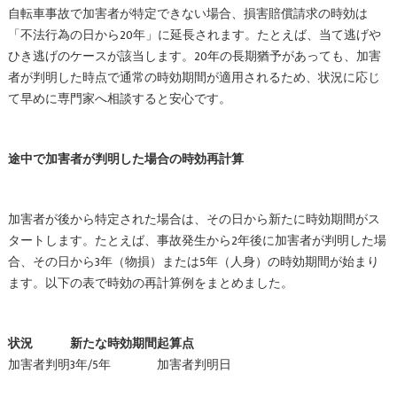
自転車事故で加害者が特定できない場合、損害賠償請求の時効は
「不法行為の日から20年」に延長されます。たとえば、当て逃げや
ひき逃げのケースが該当します。20年の長期猶予があっても、加害
者が判明した時点で通常の時効期間が適用されるため、状況に応じ
て早めに専門家へ相談すると安心です。
途中で加害者が判明した場合の時効再計算
加害者が後から特定された場合は、その日から新たに時効期間がス
タートします。たとえば、事故発生から2年後に加害者が判明した場
合、その日から3年（物損）または5年（人身）の時効期間が始まり
ます。以下の表で時効の再計算例をまとめました。
状況
新たな時効期間
起算点
加害者判明
3年/5年
加害者判明日