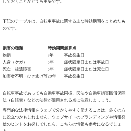
しておくことがとても重要です。
下記のテーブルは、自転車事故に関する主な時効期間をまとめたも
のです。
損害の種類
時効期間
起算点
物損
3年
事故発生日
人身（ケガ）
5年
症状固定日または事故日
死亡・後遺障害
5年
症状固定日または死亡日
加害者不明・ひき逃げ等
20年
事故発生日
自転車事故であっても自動車事故同様、民法や自動車損害賠償保障
法（自賠責）などの法律が適用される点に注意しましょう。
専門的な法律情報をウェブで分かりやすく伝えることは、多くの方
に役立つかもしれません。ウェブサイトのブランディングや情報発
信のヒントをお探しでしたら、こちらの情報も参考になるでしょ