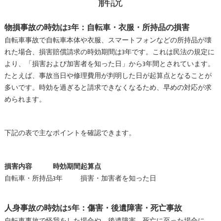
解説
物損事故の時効は3年：自転車・衣服・所持品の損害
自転車事故で自転車本体や衣服、スマートフォンなどの所持品が壊
れた場合、損害賠償請求の時効期間は3年です。これは民法の規定に
より、「損害および加害者を知った日」から3年間とされています。
たとえば、事故当日や修理費用が判明した日が起算点となることが
多いです。時効を過ぎると請求できなくなるため、早めの対応が求
められます。
下記の表で主なポイントを確認できます。
損害内容
時効期間
起算点
自転車・所持品
3年
損害・加害者を知った日
人身事故の時効は5年：傷害・後遺障害・死亡事故
自転車事故で怪我をした場合や、後遺障害、死亡に至った場合に