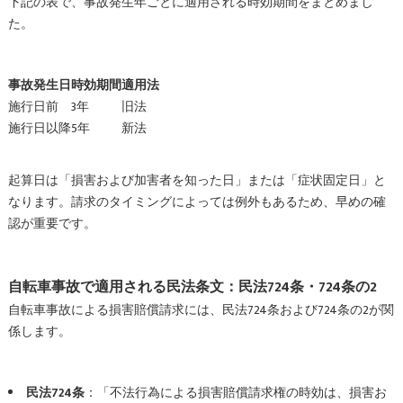
下記の表で、事故発生年ごとに適用される時効期間をまとめまし
た。
事故発生日
時効期間
適用法
施行日前
3年
旧法
施行日以降
5年
新法
起算日は「損害および加害者を知った日」または「症状固定日」と
なります。請求のタイミングによっては例外もあるため、早めの確
認が重要です。
自転車事故で適用される民法条文：民法724条・724条の2
自転車事故による損害賠償請求には、民法724条および724条の2が関
係します。
民法724条
：「不法行為による損害賠償請求権の時効は、損害お