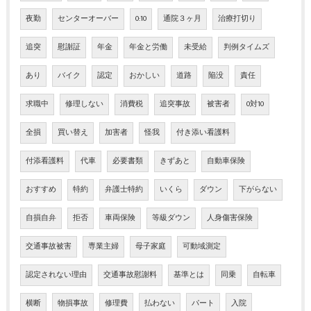
夜勤
センターオーバー
0:10
通院３ヶ月
治療打切り
追突
慰謝証
年金
年金と労働
未受給
判例タイムズ
あり
バイク
認定
おかしい
道路
陥没
責任
求職中
修理しない
消費税
追突事故
被害者
0対10
全損
買い替え
加害者
怪我
付き添い看護料
付添看護料
代車
必要書類
きずあと
自動車保険
おすすめ
特約
弁護士特約
いくら
ダウン
下がらない
自損自弁
拒否
車両保険
等級ダウン
人身傷害保険
交通事故被害
専業主婦
母子家庭
可動域測定
認定されない理由
交通事故慰謝料
基準とは
同乗
自転車
横断
物損事故
修理費
払わない
パート
入院