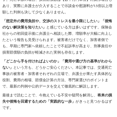
あり、実際に弁護士が介入することで示談金や慰謝料が1.5倍以上増
額した判例も決して少なくありません。
「想定外の費用負担や、交渉のストレスを最小限にしたい」「後悔
のない解決策を知りたい」
と感じている方は多いはずです。保険会
社からの初回提示後に弁護士へ相談した際、増額率が大幅に向上し
たという報告も見受けられます。被害者だけでなく、加害者側で
も、早期に専門家へ依頼したことで不起訴率が高まり、刑事責任や
損害賠償額の負担が軽減された実例も存在します。
「どこから手を付ければよいのか」「費用や選び方の基準がわから
ない」
という方も、どうかご安心ください。本記事では、交通死亡
事故の被害者・加害者それぞれの立場で、弁護士が果たす具体的な
役割、費用の相場、賠償金計算の方法、専門家選びのポイントま
で、最新の判例や公的データを交えて徹底的に解説します。
最後まで読むことで、今抱えている不安や疑問を解消し、
将来の損
失や後悔を回避するための「実践的な一歩」
がきっと見つかるはず
です。