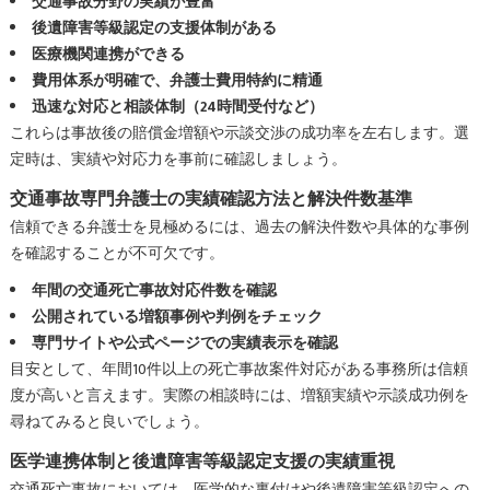
交通事故分野の実績が豊富
後遺障害等級認定の支援体制がある
医療機関連携ができる
費用体系が明確で、弁護士費用特約に精通
迅速な対応と相談体制（24時間受付など）
これらは事故後の賠償金増額や示談交渉の成功率を左右します。選
定時は、実績や対応力を事前に確認しましょう。
交通事故専門弁護士の実績確認方法と解決件数基準
信頼できる弁護士を見極めるには、過去の解決件数や具体的な事例
を確認することが不可欠です。
年間の交通死亡事故対応件数を確認
公開されている増額事例や判例をチェック
専門サイトや公式ページでの実績表示を確認
目安として、年間10件以上の死亡事故案件対応がある事務所は信頼
度が高いと言えます。実際の相談時には、増額実績や示談成功例を
尋ねてみると良いでしょう。
医学連携体制と後遺障害等級認定支援の実績重視
交通死亡事故においては、医学的な裏付けや後遺障害等級認定への