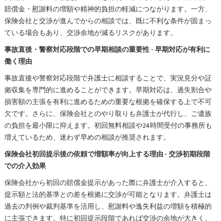
賠償金・慰謝料の増額や精神的負担の軽減につながります。一方、
保険会社と交渉が進んでからの相談では、既に不利な条件が固まっ
ている場合もあり、交渉余地が減るリスクがあります。
事故直後・警察対応段階での早期相談の重要性 - 早期対応が有利に
働く理由
事故直後や警察対応段階で弁護士に相談することで、実況見分や証
拠収集を専門的に進めることができます。早期対応は、過失割合や
損害額の主張を有利に進めるための重要な根拠を確保する上で不可
欠です。さらに、保険会社とのやり取りも弁護士が代行し、ご遺族
の負担を最小限に抑えます。初回無料相談や24時間受付の事務所も
増えているため、迷わず早めの相談が推奨されます。
保険会社初回提示後の依頼で増額率が向上する理由 - 交渉初期段階
での介入効果
保険会社から初回の賠償金提示があった際に弁護士が介入すると、
提示額と法的基準との差を根拠に交渉が可能となります。弁護士は
過去の判例や裁判基準を活用し、慰謝料や逸失利益の増額を積極的
に主張できます。特に初回提示段階であれば交渉の余地が大きく、