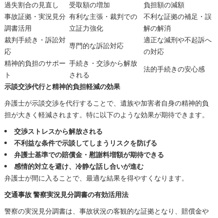
過失割合の見直し
受取額の増加
負担額の減額
事故証拠・実況見分
有利な主張・裁判での
不利な証拠の補足・誤
調書活用
立証力強化
解の解消
裁判手続き・訴訟対
適正な減刑や不起訴へ
専門的な訴訟対応
応
の対応
精神的負担のサポー
手続き・交渉から解放
法的手続きの安心感
ト
される
示談交渉代行と精神的負担軽減の効果
弁護士が示談交渉を代行することで、遺族や加害者自身の精神的負
担が大きく軽減されます。特に以下のような効果が期待できます。
交渉ストレスから解放される
不利益な条件で示談してしまうリスクを防げる
弁護士基準での賠償金・慰謝料増額が期待できる
感情的対立を避け、冷静な話し合いが進む
弁護士が間に入ることで、最適な結果を得やすくなります。
交通事故 警察実況見分調書の有効活用法
警察の実況見分調書は、事故状況の客観的な証拠となり、賠償金や