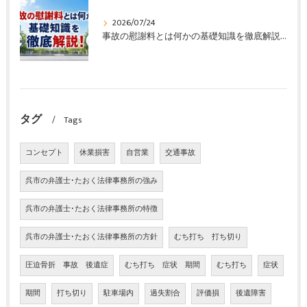
2026/07/24
事故の慰謝料とは何かの基礎知識を徹底解説！
タグ
Tags
コンセプト
休業損害
自営業
交通事故
呉市の弁護士･たおく法律事務所の強み
呉市の弁護士･たおく法律事務所の特徴
呉市の弁護士･たおく法律事務所の方針
むち打ち 打ち切り
圧迫骨折 事故 後遺症
むち打ち 症状 期間
むち打ち
症状
期間
打ち切り
駐車場内
過失割合
評価損
後遺障害