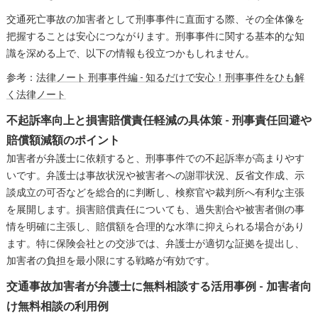
交通死亡事故の加害者として刑事事件に直面する際、その全体像を
把握することは安心につながります。刑事事件に関する基本的な知
識を深める上で、以下の情報も役立つかもしれません。
参考：
法律ノート 刑事事件編 - 知るだけで安心！刑事事件をひも解
く法律ノート
不起訴率向上と損害賠償責任軽減の具体策 - 刑事責任回避や
賠償額減額のポイント
加害者が弁護士に依頼すると、刑事事件での不起訴率が高まりやす
いです。弁護士は事故状況や被害者への謝罪状況、反省文作成、示
談成立の可否などを総合的に判断し、検察官や裁判所へ有利な主張
を展開します。損害賠償責任についても、過失割合や被害者側の事
情を明確に主張し、賠償額を合理的な水準に抑えられる場合があり
ます。特に保険会社との交渉では、弁護士が適切な証拠を提出し、
加害者の負担を最小限にする戦略が有効です。
交通事故加害者が弁護士に無料相談する活用事例 - 加害者向
け無料相談の利用例