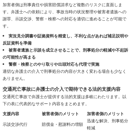
加害者側は刑事責任や損害賠償請求など複数のリスクに直面しま
す。弁護士への依頼により、事故当時の状況整理や被害者遺族への
謝罪、示談交渉、警察・検察への対応を適切に進めることが可能で
す。
実況見分調書や証拠資料を精査し、不利な点があれば補足説明や
反証資料を準備
被害者遺族と示談を成立させることで、刑事処分の軽減や不起訴
の可能性が高まる
警察・検察とのやり取りや出頭対応も代理で実施
適切な弁護士の介入で刑事処分の内容が大きく変わる場合も少なく
ありません。
交通死亡事故に弁護士の介入で期待できる法的支援内容
交通死亡事故で弁護士が提供する法的支援は多岐にわたります。以
下の表に代表的なサポート内容をまとめます。
支援内容
被害者側のメリット
加害者側のメリット
迅速な解決、刑事処分
示談交渉代行
賠償金・慰謝料の増額
軽減