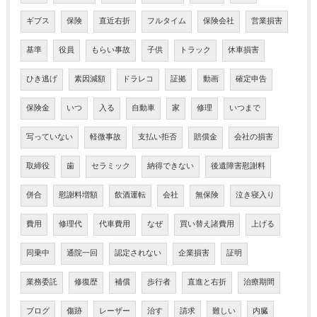
ギブス
保険
直近右折
フルタイム
保険会社
営業損害
基準
役員
もらい事故
子供
トラック
休車損害
ひき逃げ
素因減額
ドラレコ
証拠
動画
確定申告
保険金
いつ
入る
自動車
家
修理
いつまで
写っていない
軽微事故
支払い拒否
賠償金
会社の損害
取締役
歯
セラミック
納得できない
後遺障害慰謝料
併合
慰謝料増額
飲酒運転
会社
無保険
泣き寝入り
費用
修理代
代車費用
なぜ
買い替え諸費用
上げる
同乗中
通院一回
認定されない
企業損害
証明
業務委託
修復歴
補償
歩行者
直進と右折
治療期間
ブログ
傷跡
レーザー
治す
請求
難しい
内臓