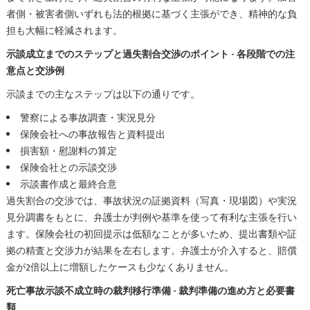
者側・被害者側いずれも法的根拠に基づく主張ができ、精神的な負
担も大幅に軽減されます。
示談成立までのステップと過失割合交渉のポイント - 各段階での注
意点と交渉例
示談までの主なステップは以下の通りです。
警察による事故調査・実況見分
保険会社への事故報告と資料提出
損害額・慰謝料の算定
保険会社との示談交渉
示談書作成と最終合意
過失割合の交渉では、事故状況の証拠資料（写真・現場図）や実況
見分調書をもとに、弁護士が判例や基準を使って有利な主張を行い
ます。保険会社の初回提示は低額なことが多いため、提出書類や証
拠の精査と交渉力が結果を左右します。弁護士が介入すると、賠償
金が2倍以上に増額したケースも少なくありません。
死亡事故示談不成立時の裁判移行準備 - 裁判準備の進め方と必要書
類