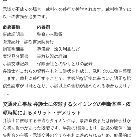
示談が不成立の場合、裁判への移行が検討されます。裁判準備では
以下の書類が必要です。
必要書類
内容例
事故証明書
警察から取得
医療記録・診断書
病院発行
損害明細書
葬儀費・逸失利益など
実況見分調書
事故状況の詳細
示談交渉記録
保険会社とのやりとりの記録
弁護士がこれらの資料をもとに訴状を作成し、裁判での主張を整理
します。裁判に移行することで、客観的な証拠に基づいた適正な賠
償金請求が可能となり、示談以上の金額が認められる場合もありま
す。
交通死亡事故 弁護士に依頼するタイミングの判断基準 - 依
頼時期によるメリット・デメリット
弁護士に依頼する最適なタイミングは、事故直後または保険会社か
ら初回提示があった段階です。早期の相談により、証拠の確保・過
失割合の主張・示談交渉の全てを有利に進められるため、結果的に