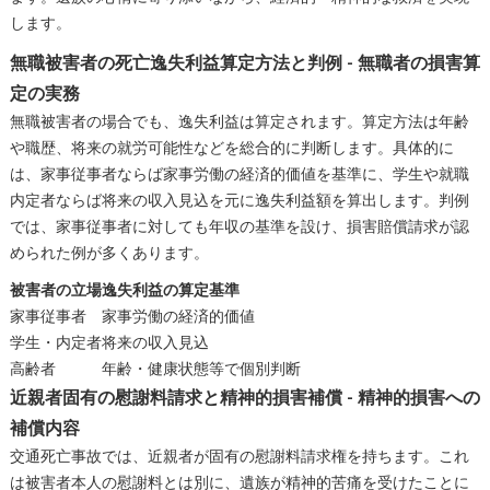
します。
無職被害者の死亡逸失利益算定方法と判例 - 無職者の損害算
定の実務
無職被害者の場合でも、逸失利益は算定されます。算定方法は年齢
や職歴、将来の就労可能性などを総合的に判断します。具体的に
は、家事従事者ならば家事労働の経済的価値を基準に、学生や就職
内定者ならば将来の収入見込を元に逸失利益額を算出します。判例
では、家事従事者に対しても年収の基準を設け、損害賠償請求が認
められた例が多くあります。
被害者の立場
逸失利益の算定基準
家事従事者
家事労働の経済的価値
学生・内定者
将来の収入見込
高齢者
年齢・健康状態等で個別判断
近親者固有の慰謝料請求と精神的損害補償 - 精神的損害への
補償内容
交通死亡事故では、近親者が固有の慰謝料請求権を持ちます。これ
は被害者本人の慰謝料とは別に、遺族が精神的苦痛を受けたことに