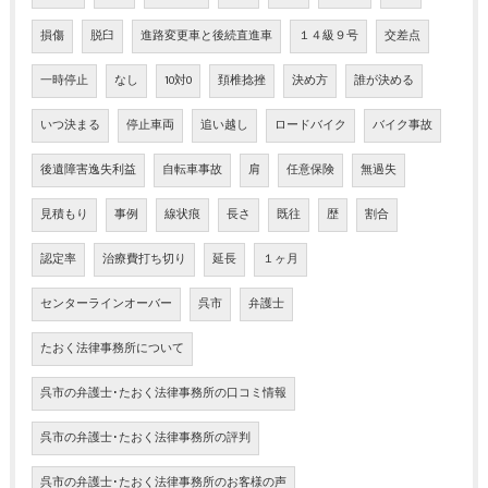
損傷
脱臼
進路変更車と後続直進車
１４級９号
交差点
一時停止
なし
10対0
頚椎捻挫
決め方
誰が決める
いつ決まる
停止車両
追い越し
ロードバイク
バイク事故
後遺障害逸失利益
自転車事故
肩
任意保険
無過失
見積もり
事例
線状痕
長さ
既往
歴
割合
認定率
治療費打ち切り
延長
１ヶ月
センターラインオーバー
呉市
弁護士
たおく法律事務所について
呉市の弁護士･たおく法律事務所の口コミ情報
呉市の弁護士･たおく法律事務所の評判
呉市の弁護士･たおく法律事務所のお客様の声