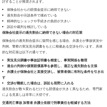
討することが推奨されます。
保険会社からの賠償金提示に納得できない
過失割合や示談条件で揉めている
精神的なショックや手続きの負担が大きい
訴訟や裁判を検討している
保険会社提示の過失割合に納得できない場合の対応策
保険会社の過失割合提示に疑問を感じる場合、弁護士が事故状況や
判例、警察の実況見分調書をもとに根拠ある交渉を行います。具体
的な対応策は以下の通りです。
実況見分調書や事故証明書を精査し、事実関係を整理
過去の判例や損害賠償基準を参照し、適正な過失割合を主張
弁護士が保険会社と直接交渉し、被害者側に有利な条件を引き出
す
交渉が難航した場合は、訴訟も視野に入れる
過失割合が数％変わるだけでも賠償金が大きく異なるため、専門家
による見直しは非常に大切です。
交通死亡事故 加害者 弁護士依頼で刑事責任を軽減する方法