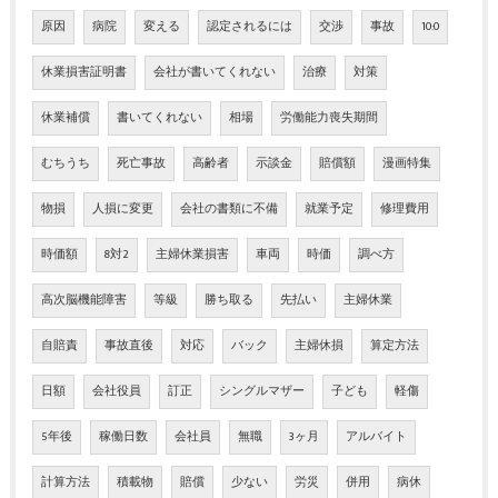
原因
病院
変える
認定されるには
交渉
事故
10:0
休業損害証明書
会社が書いてくれない
治療
対策
休業補償
書いてくれない
相場
労働能力喪失期間
むちうち
死亡事故
高齢者
示談金
賠償額
漫画特集
物損
人損に変更
会社の書類に不備
就業予定
修理費用
時価額
8対2
主婦休業損害
車両
時価
調べ方
高次脳機能障害
等級
勝ち取る
先払い
主婦休業
自賠責
事故直後
対応
バック
主婦休損
算定方法
日額
会社役員
訂正
シングルマザー
子ども
軽傷
5年後
稼働日数
会社員
無職
3ヶ月
アルバイト
計算方法
積載物
賠償
少ない
労災
併用
病休