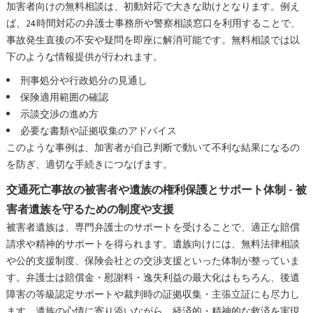
加害者向けの無料相談は、初動対応で大きな助けとなります。例え
ば、24時間対応の弁護士事務所や警察相談窓口を利用することで、
事故発生直後の不安や疑問を即座に解消可能です。無料相談では以
下のような情報提供が行われます。
刑事処分や行政処分の見通し
保険適用範囲の確認
示談交渉の進め方
必要な書類や証拠収集のアドバイス
このような事例は、加害者が自己判断で動いて不利な結果になるの
を防ぎ、適切な手続きにつなげます。
交通死亡事故の被害者や遺族の権利保護とサポート体制 - 被
害者遺族を守るための制度や支援
被害者遺族は、専門弁護士のサポートを受けることで、適正な賠償
請求や精神的サポートを得られます。遺族向けには、無料法律相談
や公的支援制度、保険会社との交渉支援といった体制が整っていま
す。弁護士は賠償金・慰謝料・逸失利益の最大化はもちろん、後遺
障害の等級認定サポートや裁判時の証拠収集・主張立証にも尽力し
ます。遺族の心情に寄り添いながら、経済的・精神的な救済を実現