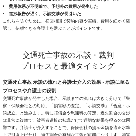
費用体系が不明瞭で、予想外の費用が発生した
進捗報告が遅く、示談交渉が長引いた
これらを防ぐために、初回相談で契約内容や実績、費用を細かく確
認し、信頼できる弁護士を選ぶことがポイントです。
交通死亡事故の示談・裁判
プロセスと最適タイミング
交通死亡事故 示談の流れと弁護士介入の効果 - 示談に至る
プロセスや弁護士の役割
交通死亡事故が発生した場合、示談までの流れは大きく分けて「警
察・保険会社との対応」「損害額の査定」「示談交渉」「合意・示
談成立」と進みます。特に賠償金や慰謝料の算定、過失割合の交渉
は非常に複雑で、被害者遺族の知識だけで適切な結果を得るのは困
難です。弁護士が介入することで、保険会社の提示金額を適正水準
まで引き上げたり、過失割合の有利な主張が可能になります。加害