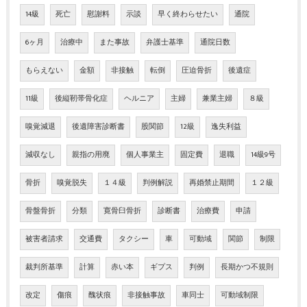
14級
死亡
慰謝料
示談
早く終わらせたい
通院
6ヶ月
治療中
また事故
弁護士基準
通院日数
もらえない
金額
非接触
転倒
圧迫骨折
後遺症
11級
後縦靭帯骨化症
ヘルニア
主婦
兼業主婦
８級
嗅覚減退
後遺障害診断書
股関節
12級
逸失利益
減収なし
親指の用廃
個人事業主
固定費
退職
14級9号
骨折
嗅覚脱失
１４級
判例解説
再婚禁止期間
１２級
骨盤骨折
分類
寛骨臼骨折
診断書
治療費
申請
被害者請求
交通費
タクシー
車
可動域
関節
制限
裁判所基準
計算
赤い本
ギプス
判例
長期かつ不規則
改定
傷痕
醜状痕
非接触事故
車同士
可動域制限