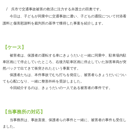
呉市で交通事故被害の救済に注力する弁護士の田奧です。
今日は、子どもが同乗中に交通事故に遭い、子どもの通院について付添看
護料と傷害慰謝料を裁判所の基準で獲得した事案を紹介します。
【ケース】
被害者は、保護者の運転する車にきょうだいと一緒に同乗中、駐車場内駐
車区画にて停止していたところ、右後方駐車区画に停止していた加害車両が突
然バックで出てきて衝突されたという事案です。
保護者たちは、本件事故でむち打ちを発症し、被害者らきょうだいについ
ても心配になり、一緒に整形外科を受診しました。
今回紹介するのは、きょうだいの一人である被害者の事件です。
【当事務所の対応】
当事務所は、事故直後、保護者らの事件と一緒に、被害者の事件も受任し
ました。