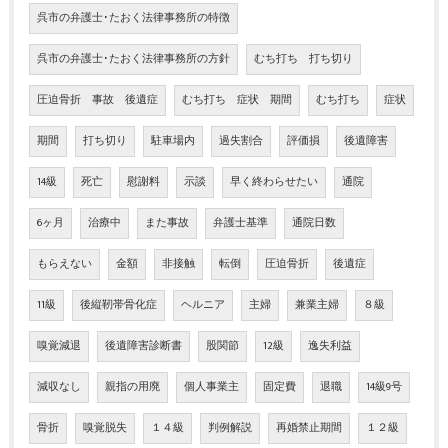
呉市の弁護士･たおく法律事務所の特徴
呉市の弁護士･たおく法律事務所の方針
むち打ち 打ち切り
圧迫骨折 事故 後遺症
むち打ち 症状 期間
むち打ち
症状
期間
打ち切り
駐車場内
過失割合
評価損
後遺障害
14級
死亡
慰謝料
示談
早く終わらせたい
通院
6ヶ月
治療中
また事故
弁護士基準
通院日数
もらえない
金額
非接触
転倒
圧迫骨折
後遺症
11級
後縦靭帯骨化症
ヘルニア
主婦
兼業主婦
８級
嗅覚減退
後遺障害診断書
股関節
12級
逸失利益
減収なし
親指の用廃
個人事業主
固定費
退職
14級9号
骨折
嗅覚脱失
１４級
判例解説
再婚禁止期間
１２級