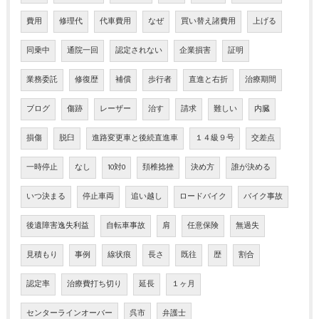
費用
修理代
代車費用
なぜ
買い替え諸費用
上げる
同乗中
通院一回
認定されない
企業損害
証明
業務委託
修復歴
補償
歩行者
直進と右折
治療期間
ブログ
傷跡
レーザー
治す
請求
難しい
内臓
損傷
脱臼
進路変更車と後続直進車
１４級９号
交差点
一時停止
なし
10対0
頚椎捻挫
決め方
誰が決める
いつ決まる
停止車両
追い越し
ロードバイク
バイク事故
後遺障害逸失利益
自転車事故
肩
任意保険
無過失
見積もり
事例
線状痕
長さ
既往
歴
割合
認定率
治療費打ち切り
延長
１ヶ月
センターラインオーバー
呉市
弁護士