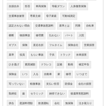
自損自弁
拒否
車両保険
等級ダウン
人身傷害保険
交通事故被害
専業主婦
母子家庭
可動域測定
認定されない理由
交通事故慰謝料
基準とは
同乗
自転車
横断
物損事故
修理費
払わない
パート
入院
ギブス
保険
直近右折
フルタイム
保険会社
営業損害
基準
役員
もらい事故
子供
トラック
休車損害
ひき逃げ
素因減額
ドラレコ
証拠
動画
確定申告
保険金
いつ
入る
自動車
家
修理
いつまで
写っていない
軽微事故
支払い拒否
賠償金
会社の損害
取締役
歯
セラミック
納得できない
後遺障害慰謝料
併合
慰謝料増額
飲酒運転
会社
無保険
泣き寝入り