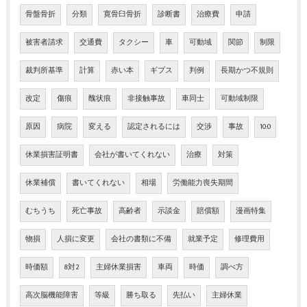
骨盤骨折
分類
寛骨臼骨折
診断書
治療費
申請
被害者請求
交通費
タクシー
車
可動域
関節
制限
裁判所基準
計算
赤い本
ギプス
判例
長期かつ不規則
改定
傷痕
醜状痕
非接触事故
車同士
可動域制限
原因
病院
変える
認定されるには
交渉
事故
10:0
休業損害証明書
会社が書いてくれない
治療
対策
休業補償
書いてくれない
相場
労働能力喪失期間
むちうち
死亡事故
高齢者
示談金
賠償額
漫画特集
物損
人損に変更
会社の書類に不備
就業予定
修理費用
時価額
8対2
主婦休業損害
車両
時価
調べ方
高次脳機能障害
等級
勝ち取る
先払い
主婦休業