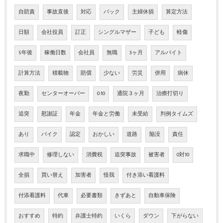
自賠責
事故直後
対応
バック
主婦休損
算定方法
日額
会社役員
訂正
シングルマザー
子ども
軽傷
5年後
稼働日数
会社員
無職
3ヶ月
アルバイト
計算方法
積載物
賠償
少ない
労災
併用
病休
夜勤
センターオーバー
0:10
通院３ヶ月
治療打切り
追突
慰謝証
年金
年金と労働
未受給
判例タイムズ
あり
バイク
認定
おかしい
道路
陥没
責任
求職中
修理しない
消費税
追突事故
被害者
0対10
全損
買い替え
加害者
怪我
付き添い看護料
付添看護料
代車
必要書類
きずあと
自動車保険
おすすめ
特約
弁護士特約
いくら
ダウン
下がらない