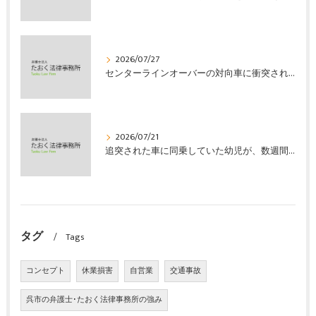
2026/07/27
センターラインオーバーの対向車に衝突され、むち打ちを発症し、裁判所の基準で慰謝料などの損害賠償金を獲得した事案｜たおく法律事務所
2026/07/21
追突された車に同乗していた幼児が、数週間の経過観察の後、裁判所の基準で人損の賠償金を獲得した事案｜たおく法律事務所
タグ
Tags
コンセプト
休業損害
自営業
交通事故
呉市の弁護士･たおく法律事務所の強み