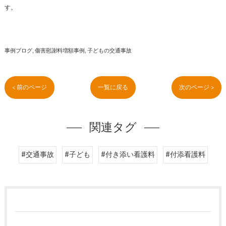
す。
事例ブログ
傷害慰謝料増額事例
子どもの交通事故
< 前のページ
一覧に戻る
次のページ >
関連タグ
#交通事故
#子ども
#付き添い看護料
#付添看護料