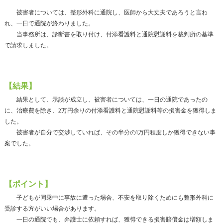
被害者については、整形外科に通院し、医師から大丈夫であろうと言わ
れ、一日で通院が終わりました。
当事務所は、診断書を取り付け、付添看護料と通院慰謝料を裁判所の基準
で請求しました。
【結果】
結果として、示談が成立し、被害者については、一日の通院であったの
に、治療費を除き、2万円余りの付添看護料と通院慰謝料等の損害金を獲得しま
した。
被害者が自分で交渉していれば、その半分の1万円程度しか獲得できない事
案でした。
【ポイント】
子どもが同乗中に事故に遭った場合、不安を取り除くためにも整形外科に
受診する方がいい場合があります。
一日の通院でも、弁護士に依頼すれば、獲得できる損害賠償金は増額しま