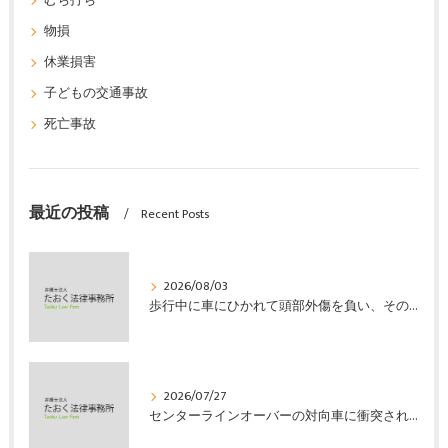
むち打ち
物損
休業損害
子どもの交通事故
死亡事故
最近の投稿
Recent Posts
2026/08/03
歩行中に車にひかれて頭部外傷を負い、その４か月後に亡くなり、死亡部分も含めて裁判所の基準で損害賠償金を獲得した事案｜たおく法律事務所
2026/07/27
センターラインオーバーの対向車に衝突され、むち打ちを発症し、裁判所の基準で慰謝料などの損害賠償金を獲得した事案｜たおく法律事務所