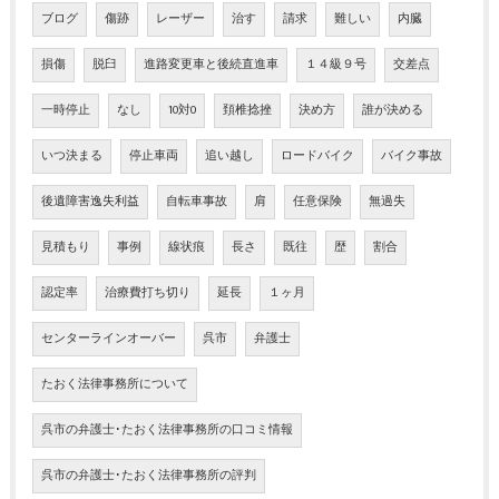
ブログ
傷跡
レーザー
治す
請求
難しい
内臓
損傷
脱臼
進路変更車と後続直進車
１４級９号
交差点
一時停止
なし
10対0
頚椎捻挫
決め方
誰が決める
いつ決まる
停止車両
追い越し
ロードバイク
バイク事故
後遺障害逸失利益
自転車事故
肩
任意保険
無過失
見積もり
事例
線状痕
長さ
既往
歴
割合
認定率
治療費打ち切り
延長
１ヶ月
センターラインオーバー
呉市
弁護士
たおく法律事務所について
呉市の弁護士･たおく法律事務所の口コミ情報
呉市の弁護士･たおく法律事務所の評判