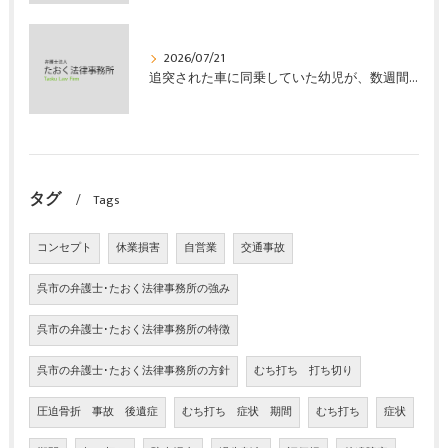
2026/07/21
追突された車に同乗していた幼児が、数週間の経過観察の後、裁判所の基準で人損の賠償金を獲得した事案｜たおく法律事務所
タグ
Tags
コンセプト
休業損害
自営業
交通事故
呉市の弁護士･たおく法律事務所の強み
呉市の弁護士･たおく法律事務所の特徴
呉市の弁護士･たおく法律事務所の方針
むち打ち 打ち切り
圧迫骨折 事故 後遺症
むち打ち 症状 期間
むち打ち
症状