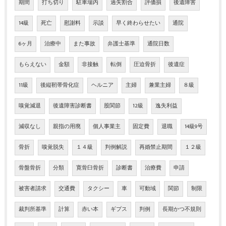
期間
打ち切り
駐車場内
過失割合
評価損
後遺障害
14級
死亡
慰謝料
示談
早く終わらせたい
通院
6ヶ月
治療中
また事故
弁護士基準
通院日数
もらえない
金額
非接触
転倒
圧迫骨折
後遺症
11級
後縦靭帯骨化症
ヘルニア
主婦
兼業主婦
８級
嗅覚減退
後遺障害診断書
股関節
12級
逸失利益
減収なし
親指の用廃
個人事業主
固定費
退職
14級9号
骨折
嗅覚脱失
１４級
判例解説
再婚禁止期間
１２級
骨盤骨折
分類
寛骨臼骨折
診断書
治療費
申請
被害者請求
交通費
タクシー
車
可動域
関節
制限
裁判所基準
計算
赤い本
ギプス
判例
長期かつ不規則