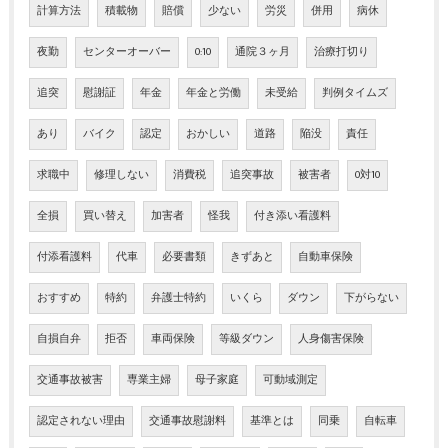
計算方法
積載物
賠償
少ない
労災
併用
病休
夜勤
センターオーバー
0:10
通院３ヶ月
治療打切り
追突
慰謝証
年金
年金と労働
未受給
判例タイムズ
あり
バイク
認定
おかしい
道路
陥没
責任
求職中
修理しない
消費税
追突事故
被害者
0対10
全損
買い替え
加害者
怪我
付き添い看護料
付添看護料
代車
必要書類
きずあと
自動車保険
おすすめ
特約
弁護士特約
いくら
ダウン
下がらない
自損自弁
拒否
車両保険
等級ダウン
人身傷害保険
交通事故被害
専業主婦
母子家庭
可動域測定
認定されない理由
交通事故慰謝料
基準とは
同乗
自転車