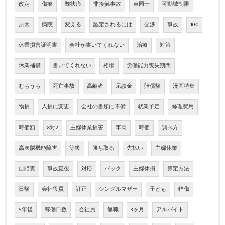
改定
傷痕
醜状痕
非接触事故
車同士
可動域制限
原因
病院
変える
認定されるには
交渉
事故
10:0
休業損害証明書
会社が書いてくれない
治療
対策
休業補償
書いてくれない
相場
労働能力喪失期間
むちうち
死亡事故
高齢者
示談金
賠償額
漫画特集
物損
人損に変更
会社の書類に不備
就業予定
修理費用
時価額
8対2
主婦休業損害
車両
時価
調べ方
高次脳機能障害
等級
勝ち取る
先払い
主婦休業
自賠責
事故直後
対応
バック
主婦休損
算定方法
日額
会社役員
訂正
シングルマザー
子ども
軽傷
5年後
稼働日数
会社員
無職
3ヶ月
アルバイト