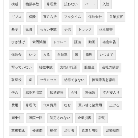
横断
物損事故
修理費
払わない
パート
入院
ギブス
保険
直近右折
フルタイム
保険会社
営業損害
基準
役員
もらい事故
子供
トラック
休車損害
ひき逃げ
素因減額
ドラレコ
証拠
動画
確定申告
保険金
いつ
入る
自動車
家
修理
いつまで
写っていない
軽微事故
支払い拒否
賠償金
会社の損害
取締役
歯
セラミック
納得できない
後遺障害慰謝料
併合
慰謝料増額
飲酒運転
会社
無保険
泣き寝入り
費用
修理代
代車費用
なぜ
買い替え諸費用
上げる
同乗中
通院一回
認定されない
企業損害
証明
業務委託
修復歴
補償
歩行者
直進と右折
治療期間