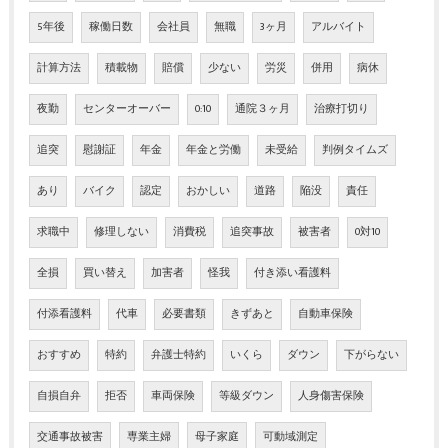
5年後
稼働日数
会社員
無職
3ヶ月
アルバイト
計算方法
積載物
賠償
少ない
労災
併用
病休
夜勤
センターオーバー
0:10
通院３ヶ月
治療打切り
追突
慰謝証
年金
年金と労働
未受給
判例タイムズ
あり
バイク
認定
おかしい
道路
陥没
責任
求職中
修理しない
消費税
追突事故
被害者
0対10
全損
買い替え
加害者
怪我
付き添い看護料
付添看護料
代車
必要書類
きずあと
自動車保険
おすすめ
特約
弁護士特約
いくら
ダウン
下がらない
自損自弁
拒否
車両保険
等級ダウン
人身傷害保険
交通事故被害
専業主婦
母子家庭
可動域測定