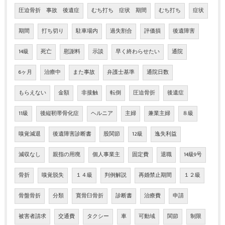
圧迫骨折 事故 後遺症
むち打ち 症状 期間
むち打ち
症状
期間
打ち切り
駐車場内
過失割合
評価損
後遺障害
14級
死亡
慰謝料
示談
早く終わらせたい
通院
6ヶ月
治療中
また事故
弁護士基準
通院日数
もらえない
金額
非接触
転倒
圧迫骨折
後遺症
11級
後縦靭帯骨化症
ヘルニア
主婦
兼業主婦
８級
嗅覚減退
後遺障害診断書
股関節
12級
逸失利益
減収なし
親指の用廃
個人事業主
固定費
退職
14級9号
骨折
嗅覚脱失
１４級
判例解説
再婚禁止期間
１２級
骨盤骨折
分類
寛骨臼骨折
診断書
治療費
申請
被害者請求
交通費
タクシー
車
可動域
関節
制限