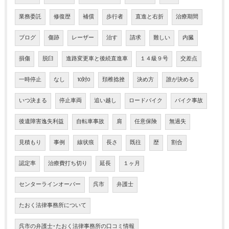
業務委託
修復歴
補償
歩行者
直進と右折
治療期間
ブログ
傷跡
レーザー
治す
請求
難しい
内臓
損傷
脱臼
進路変更車と後続直進車
１４級９号
交差点
一時停止
なし
10対0
頚椎捻挫
決め方
誰が決める
いつ決まる
停止車両
追い越し
ロードバイク
バイク事故
後遺障害逸失利益
自転車事故
肩
任意保険
無過失
見積もり
事例
線状痕
長さ
既往
歴
割合
認定率
治療費打ち切り
延長
１ヶ月
センターラインオーバー
呉市
弁護士
たおく法律事務所について
呉市の弁護士･たおく法律事務所の口コミ情報