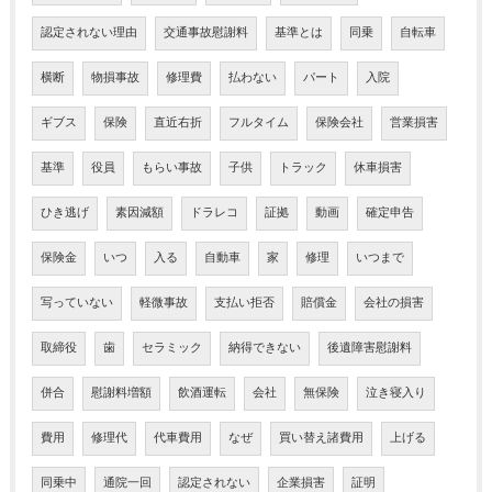
認定されない理由
交通事故慰謝料
基準とは
同乗
自転車
横断
物損事故
修理費
払わない
パート
入院
ギブス
保険
直近右折
フルタイム
保険会社
営業損害
基準
役員
もらい事故
子供
トラック
休車損害
ひき逃げ
素因減額
ドラレコ
証拠
動画
確定申告
保険金
いつ
入る
自動車
家
修理
いつまで
写っていない
軽微事故
支払い拒否
賠償金
会社の損害
取締役
歯
セラミック
納得できない
後遺障害慰謝料
併合
慰謝料増額
飲酒運転
会社
無保険
泣き寝入り
費用
修理代
代車費用
なぜ
買い替え諸費用
上げる
同乗中
通院一回
認定されない
企業損害
証明