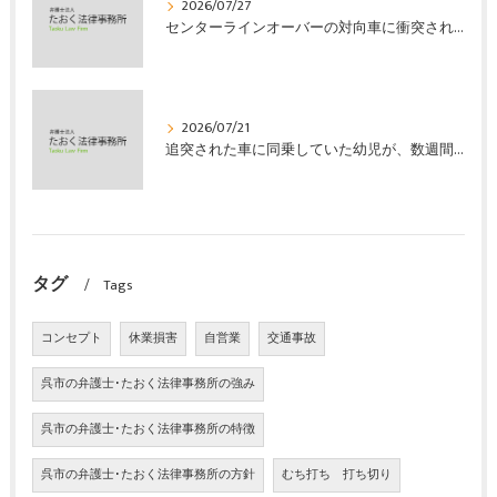
2026/07/27
センターラインオーバーの対向車に衝突され、むち打ちを発症し、裁判所の基準で慰謝料などの損害賠償金を獲得した事案｜たおく法律事務所
2026/07/21
追突された車に同乗していた幼児が、数週間の経過観察の後、裁判所の基準で人損の賠償金を獲得した事案｜たおく法律事務所
タグ
Tags
コンセプト
休業損害
自営業
交通事故
呉市の弁護士･たおく法律事務所の強み
呉市の弁護士･たおく法律事務所の特徴
呉市の弁護士･たおく法律事務所の方針
むち打ち 打ち切り