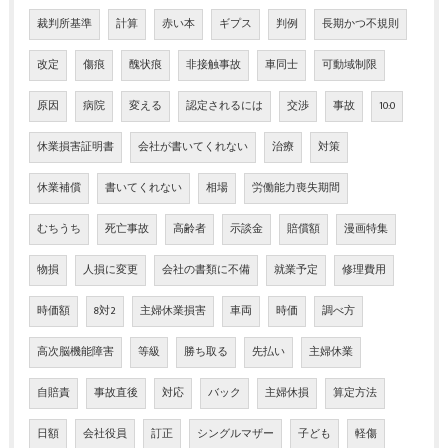
裁判所基準
計算
赤い本
ギプス
判例
長期かつ不規則
改定
傷痕
醜状痕
非接触事故
車同士
可動域制限
原因
病院
変える
認定されるには
交渉
事故
10:0
休業損害証明書
会社が書いてくれない
治療
対策
休業補償
書いてくれない
相場
労働能力喪失期間
むちうち
死亡事故
高齢者
示談金
賠償額
漫画特集
物損
人損に変更
会社の書類に不備
就業予定
修理費用
時価額
8対2
主婦休業損害
車両
時価
調べ方
高次脳機能障害
等級
勝ち取る
先払い
主婦休業
自賠責
事故直後
対応
バック
主婦休損
算定方法
日額
会社役員
訂正
シングルマザー
子ども
軽傷