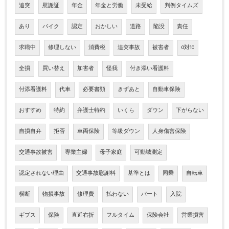
追突
慰謝証
年金
年金と労働
未受給
判例タイムズ
あり
バイク
認定
おかしい
道路
陥没
責任
求職中
修理しない
消費税
追突事故
被害者
0対10
全損
買い替え
加害者
怪我
付き添い看護料
付添看護料
代車
必要書類
きずあと
自動車保険
おすすめ
特約
弁護士特約
いくら
ダウン
下がらない
自損自弁
拒否
車両保険
等級ダウン
人身傷害保険
交通事故被害
専業主婦
母子家庭
可動域測定
認定されない理由
交通事故慰謝料
基準とは
同乗
自転車
横断
物損事故
修理費
払わない
パート
入院
ギブス
保険
直近右折
フルタイム
保険会社
営業損害