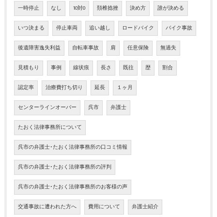
一時停止
なし
10対0
頚椎捻挫
決め方
誰が決める
いつ決まる
停止車両
追い越し
ロードバイク
バイク事故
後遺障害逸失利益
自転車事故
肩
任意保険
無過失
見積もり
事例
線状痕
長さ
既往
歴
割合
認定率
治療費打ち切り
延長
１ヶ月
センターラインオーバー
呉市
弁護士
たおく法律事務所について
呉市の弁護士･たおく法律事務所の口コミ情報
呉市の弁護士･たおく法律事務所の評判
呉市の弁護士･たおく法律事務所のお客様の声
交通事故に遭われた方へ
費用について
弁護士紹介