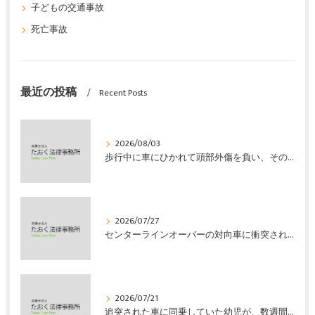
子どもの交通事故
死亡事故
最近の投稿
Recent Posts
2026/08/03
歩行中に車にひかれて頭部外傷を負い、その４か月後に亡くなり、死亡部分も含めて裁判所の基準で損害賠償金を獲得した事案｜たおく法律事務所
2026/07/27
センターラインオーバーの対向車に衝突され、むち打ちを発症し、裁判所の基準で慰謝料などの損害賠償金を獲得した事案｜たおく法律事務所
2026/07/21
追突された車に同乗していた幼児が、数週間の経過観察の後、裁判所の基準で人損の賠償金を獲得した事案｜たおく法律事務所