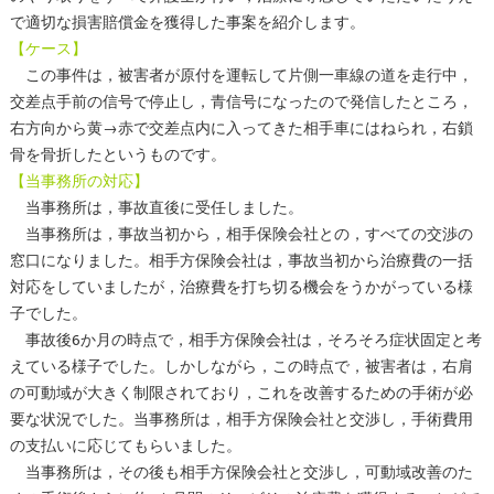
で適切な損害賠償金を獲得した事案を紹介します。
【ケース】
この事件は，被害者が原付を運転して片側一車線の道を走行中，
交差点手前の信号で停止し，青信号になったので発信したところ，
右方向から黄→赤で交差点内に入ってきた相手車にはねられ，右鎖
骨を骨折したというものです。
【当事務所の対応】
当事務所は，事故直後に受任しました。
当事務所は，事故当初から，相手保険会社との，すべての交渉の
窓口になりました。相手方保険会社は，事故当初から治療費の一括
対応をしていましたが，治療費を打ち切る機会をうかがっている様
子でした。
事故後6か月の時点で，相手方保険会社は，そろそろ症状固定と考
えている様子でした。しかしながら，この時点で，被害者は，右肩
の可動域が大きく制限されており，これを改善するための手術が必
要な状況でした。当事務所は，相手方保険会社と交渉し，手術費用
の支払いに応じてもらいました。
当事務所は，その後も相手方保険会社と交渉し，可動域改善のた