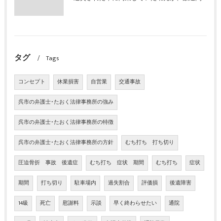
タグ
Tags
コンセプト
休業損害
自営業
交通事故
呉市の弁護士･たおく法律事務所の強み
呉市の弁護士･たおく法律事務所の特徴
呉市の弁護士･たおく法律事務所の方針
むち打ち 打ち切り
圧迫骨折 事故 後遺症
むち打ち 症状 期間
むち打ち
症状
期間
打ち切り
駐車場内
過失割合
評価損
後遺障害
14級
死亡
慰謝料
示談
早く終わらせたい
通院