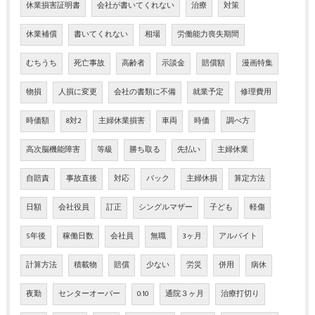
休業損害証明書
会社が書いてくれない
治療
対策
休業補償
書いてくれない
相場
労働能力喪失期間
むちうち
死亡事故
高齢者
示談金
賠償額
漫画特集
物損
人損に変更
会社の書類に不備
就業予定
修理費用
時価額
8対2
主婦休業損害
車両
時価
調べ方
高次脳機能障害
等級
勝ち取る
先払い
主婦休業
自賠責
事故直後
対応
バック
主婦休損
算定方法
日額
会社役員
訂正
シングルマザー
子ども
軽傷
5年後
稼働日数
会社員
無職
3ヶ月
アルバイト
計算方法
積載物
賠償
少ない
労災
併用
病休
夜勤
センターオーバー
0:10
通院３ヶ月
治療打切り