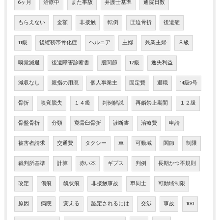
6ヶ月
治療中
また事故
弁護士基準
通院日数
もらえない
金額
非接触
転倒
圧迫骨折
後遺症
11級
後縦靭帯骨化症
ヘルニア
主婦
兼業主婦
８級
嗅覚減退
後遺障害診断書
股関節
12級
逸失利益
減収なし
親指の用廃
個人事業主
固定費
退職
14級9号
骨折
嗅覚脱失
１４級
判例解説
再婚禁止期間
１２級
骨盤骨折
分類
寛骨臼骨折
診断書
治療費
申請
被害者請求
交通費
タクシー
車
可動域
関節
制限
裁判所基準
計算
赤い本
ギプス
判例
長期かつ不規則
改定
傷痕
醜状痕
非接触事故
車同士
可動域制限
原因
病院
変える
認定されるには
交渉
事故
10:0