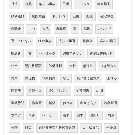
基準
役員
もらい事故
子供
トラック
休車損害
ひき逃げ
素因減額
ドラレコ
証拠
動画
確定申告
保険金
いつ
入る
自動車
家
修理
いつまで
写っていない
軽微事故
支払い拒否
賠償金
会社の損害
取締役
歯
セラミック
納得できない
後遺障害慰謝料
併合
慰謝料増額
飲酒運転
会社
無保険
泣き寝入り
費用
修理代
代車費用
なぜ
買い替え諸費用
上げる
同乗中
通院一回
認定されない
企業損害
証明
業務委託
修復歴
補償
歩行者
直進と右折
治療期間
ブログ
傷跡
レーザー
治す
請求
難しい
内臓
損傷
脱臼
進路変更車と後続直進車
１４級９号
交差点