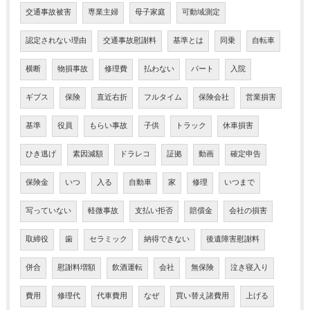
交通事故被害
専業主婦
母子家庭
可動域測定
認定されない理由
交通事故慰謝料
基準とは
同乗
自転車
横断
物損事故
修理費
払わない
パート
入院
ギブス
保険
直近右折
フルタイム
保険会社
営業損害
基準
役員
もらい事故
子供
トラック
休車損害
ひき逃げ
素因減額
ドラレコ
証拠
動画
確定申告
保険金
いつ
入る
自動車
家
修理
いつまで
写っていない
軽微事故
支払い拒否
賠償金
会社の損害
取締役
歯
セラミック
納得できない
後遺障害慰謝料
併合
慰謝料増額
飲酒運転
会社
無保険
泣き寝入り
費用
修理代
代車費用
なぜ
買い替え諸費用
上げる