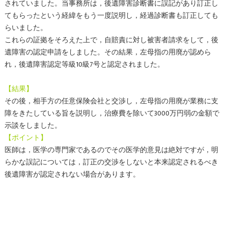
されていました。当事務所は，後遺障害診断書に誤記があり訂正し
てもらったという経緯をもう一度説明し，経過診断書も訂正しても
らいました。
これらの証拠をそろえた上で，自賠責に対し被害者請求をして，後
遺障害の認定申請をしました。その結果，左母指の用廃が認めら
れ，後遺障害認定等級10級7号と認定されました。
【結果】
その後，相手方の任意保険会社と交渉し，左母指の用廃が業務に支
障をきたしている旨を説明し，治療費を除いて3000万円弱の金額で
示談をしました。
【ポイント】
医師は，医学の専門家であるのでその医学的意見は絶対ですが，明
らかな誤記については，訂正の交渉をしないと本来認定されるべき
後遺障害が認定されない場合があります。