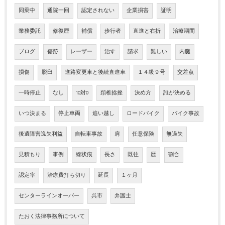
同乗中
通院一回
認定されない
企業損害
証明
業務委託
修復歴
補償
歩行者
直進と右折
治療期間
ブログ
傷跡
レーザー
治す
請求
難しい
内臓
損傷
脱臼
進路変更車と後続直進車
１４級９号
交差点
一時停止
なし
10対0
頚椎捻挫
決め方
誰が決める
いつ決まる
停止車両
追い越し
ロードバイク
バイク事故
後遺障害逸失利益
自転車事故
肩
任意保険
無過失
見積もり
事例
線状痕
長さ
既往
歴
割合
認定率
治療費打ち切り
延長
１ヶ月
センターラインオーバー
呉市
弁護士
たおく法律事務所について