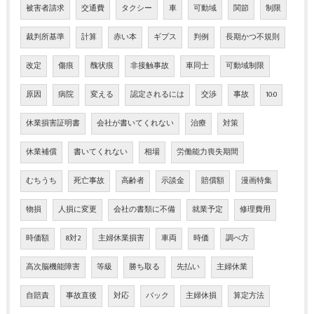
被害者請求
交通費
タクシー
車
可動域
関節
制限
裁判所基準
計算
赤い本
ギプス
判例
長期かつ不規則
改定
傷痕
醜状痕
非接触事故
車同士
可動域制限
原因
病院
変える
認定されるには
交渉
事故
10:0
休業損害証明書
会社が書いてくれない
治療
対策
休業補償
書いてくれない
相場
労働能力喪失期間
むちうち
死亡事故
高齢者
示談金
賠償額
漫画特集
物損
人損に変更
会社の書類に不備
就業予定
修理費用
時価額
8対2
主婦休業損害
車両
時価
調べ方
高次脳機能障害
等級
勝ち取る
先払い
主婦休業
自賠責
事故直後
対応
バック
主婦休損
算定方法