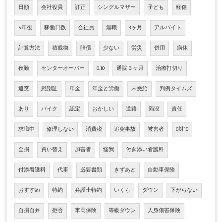
日額
会社役員
訂正
シングルマザー
子ども
軽傷
5年後
稼働日数
会社員
無職
3ヶ月
アルバイト
計算方法
積載物
賠償
少ない
労災
併用
病休
夜勤
センターオーバー
0:10
通院３ヶ月
治療打切り
追突
慰謝証
年金
年金と労働
未受給
判例タイムズ
あり
バイク
認定
おかしい
道路
陥没
責任
求職中
修理しない
消費税
追突事故
被害者
0対10
全損
買い替え
加害者
怪我
付き添い看護料
付添看護料
代車
必要書類
きずあと
自動車保険
おすすめ
特約
弁護士特約
いくら
ダウン
下がらない
自損自弁
拒否
車両保険
等級ダウン
人身傷害保険