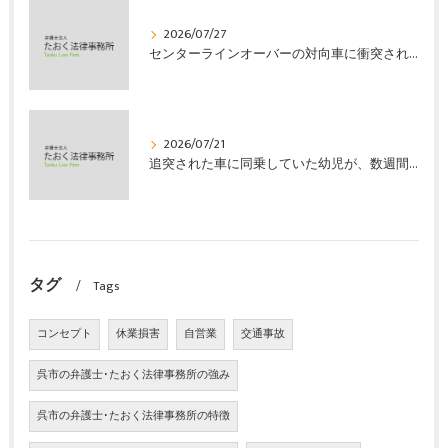
2026/07/27
センターラインオーバーの対向車に衝突され、むち打ちを発症し、裁判所の基準で慰謝料などの損害賠償金を獲得した事案｜たおく法律事務所
2026/07/21
追突された車に同乗していた幼児が、数週間の経過観察の後、裁判所の基準で人損の賠償金を獲得した事案｜たおく法律事務所
タグ
Tags
コンセプト
休業損害
自営業
交通事故
呉市の弁護士･たおく法律事務所の強み
呉市の弁護士･たおく法律事務所の特徴