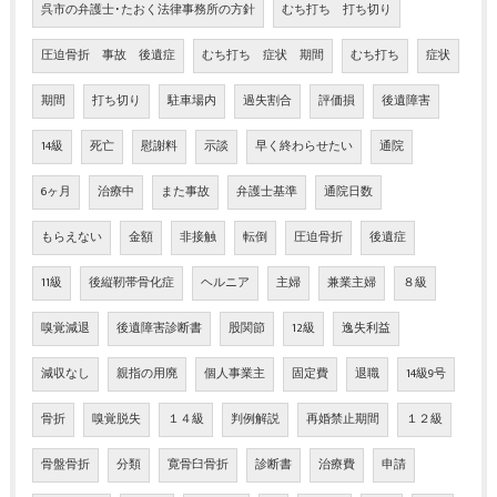
呉市の弁護士･たおく法律事務所の方針
むち打ち 打ち切り
圧迫骨折 事故 後遺症
むち打ち 症状 期間
むち打ち
症状
期間
打ち切り
駐車場内
過失割合
評価損
後遺障害
14級
死亡
慰謝料
示談
早く終わらせたい
通院
6ヶ月
治療中
また事故
弁護士基準
通院日数
もらえない
金額
非接触
転倒
圧迫骨折
後遺症
11級
後縦靭帯骨化症
ヘルニア
主婦
兼業主婦
８級
嗅覚減退
後遺障害診断書
股関節
12級
逸失利益
減収なし
親指の用廃
個人事業主
固定費
退職
14級9号
骨折
嗅覚脱失
１４級
判例解説
再婚禁止期間
１２級
骨盤骨折
分類
寛骨臼骨折
診断書
治療費
申請