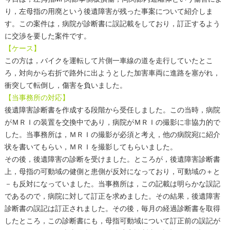
り，左母指の用廃という後遺障害が残った事案について紹介しま
す。この案件は，病院が診断書に誤記載をしており，訂正するよう
に交渉を要した案件です。
【ケース】
この方は，バイクを運転して片側一車線の道を走行していたとこ
ろ，対向から右折で路外に出ようとした加害車両に進路を塞がれ，
衝突して転倒し，傷害を負いました。
【当事務所の対応】
後遺障害診断書を作成する段階から受任しました。この当時，病院
がＭＲＩの装置を交換中であり，病院がＭＲＩの撮影に非協力的で
した。当事務所は，ＭＲＩの撮影が必須と考え，他の病院宛に紹介
状を書いてもらい，ＭＲＩを撮影してもらいました。
その後，後遺障害の診断を受けました。ところが，後遺障害診断書
上，母指の可動域の健側と患側が反対になっており，可動域の＋と
－も反対になっていました。当事務所は，この記載は明らかな誤記
であるので，病院に対して訂正を求めました。その結果，後遺障害
診断書の誤記は訂正されました。その後，毎月の経過診断書を取得
したところ，この診断書にも，母指可動域について訂正前の誤記が