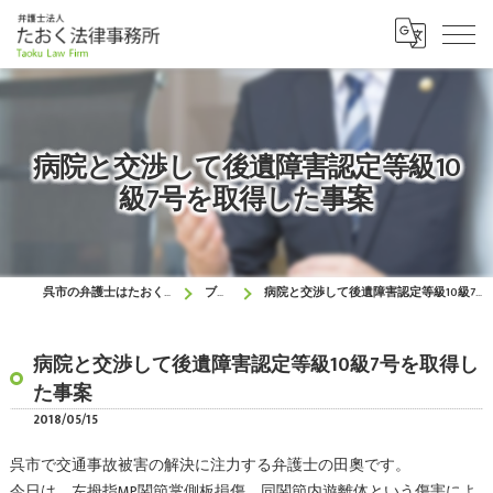
病院と交渉して後遺障害認定等級10
級7号を取得した事案
呉市の弁護士はたおく法律事務所
ブログ
病院と交渉して後遺障害認定等級10級7号を取得した事案
病院と交渉して後遺障害認定等級10級7号を取得し
た事案
2018/05/15
呉市で交通事故被害の解決に注力する弁護士の田奧です。
今日は，左拇指MP関節掌側板損傷，同関節内遊離体という傷害によ