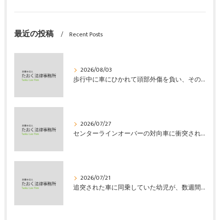
最近の投稿
Recent Posts
2026/08/03
歩行中に車にひかれて頭部外傷を負い、その４か月後に亡くなり、死亡部分も含めて裁判所の基準で損害賠償金を獲得した事案｜たおく法律事務所
2026/07/27
センターラインオーバーの対向車に衝突され、むち打ちを発症し、裁判所の基準で慰謝料などの損害賠償金を獲得した事案｜たおく法律事務所
2026/07/21
追突された車に同乗していた幼児が、数週間の経過観察の後、裁判所の基準で人損の賠償金を獲得した事案｜たおく法律事務所