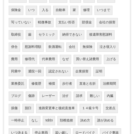
保険金
いつ
入る
自動車
家
修理
いつまで
写っていない
軽微事故
支払い拒否
賠償金
会社の損害
取締役
歯
セラミック
納得できない
後遺障害慰謝料
併合
慰謝料増額
飲酒運転
会社
無保険
泣き寝入り
費用
修理代
代車費用
なぜ
買い替え諸費用
上げる
同乗中
通院一回
認定されない
企業損害
証明
業務委託
修復歴
補償
歩行者
直進と右折
治療期間
ブログ
傷跡
レーザー
治す
請求
難しい
内臓
損傷
脱臼
進路変更車と後続直進車
１４級９号
交差点
一時停止
なし
10対0
頚椎捻挫
決め方
誰が決める
いつ決まる
停止車両
追い越し
ロードバイク
バイク事故