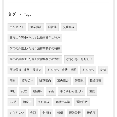
タグ
Tags
コンセプト
休業損害
自営業
交通事故
呉市の弁護士･たおく法律事務所の強み
呉市の弁護士･たおく法律事務所の特徴
呉市の弁護士･たおく法律事務所の方針
むち打ち 打ち切り
圧迫骨折 事故 後遺症
むち打ち 症状 期間
むち打ち
症状
期間
打ち切り
駐車場内
過失割合
評価損
後遺障害
14級
死亡
慰謝料
示談
早く終わらせたい
通院
6ヶ月
治療中
また事故
弁護士基準
通院日数
もらえない
金額
非接触
転倒
圧迫骨折
後遺症