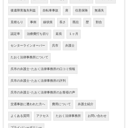
後遺障害逸失利益
自転車事故
肩
任意保険
無過失
見積もり
事例
線状痕
長さ
既往
歴
割合
認定率
治療費打ち切り
延長
１ヶ月
センターラインオーバー
呉市
弁護士
たおく法律事務所について
呉市の弁護士･たおく法律事務所の口コミ情報
呉市の弁護士･たおく法律事務所の評判
呉市の弁護士･たおく法律事務所のお客様の声
交通事故に遭われた方へ
費用について
弁護士紹介
よくある質問
アクセス
たおく法律事務所
お問い合わせ
プライバシーポリシー