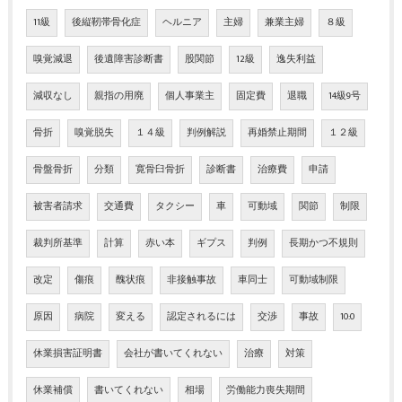
11級
後縦靭帯骨化症
ヘルニア
主婦
兼業主婦
８級
嗅覚減退
後遺障害診断書
股関節
12級
逸失利益
減収なし
親指の用廃
個人事業主
固定費
退職
14級9号
骨折
嗅覚脱失
１４級
判例解説
再婚禁止期間
１２級
骨盤骨折
分類
寛骨臼骨折
診断書
治療費
申請
被害者請求
交通費
タクシー
車
可動域
関節
制限
裁判所基準
計算
赤い本
ギプス
判例
長期かつ不規則
改定
傷痕
醜状痕
非接触事故
車同士
可動域制限
原因
病院
変える
認定されるには
交渉
事故
10:0
休業損害証明書
会社が書いてくれない
治療
対策
休業補償
書いてくれない
相場
労働能力喪失期間