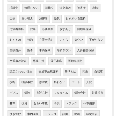
求職中
修理しない
消費税
追突事故
被害者
0対10
全損
買い替え
加害者
怪我
付き添い看護料
付添看護料
代車
必要書類
きずあと
自動車保険
おすすめ
特約
弁護士特約
いくら
ダウン
下がらない
自損自弁
拒否
車両保険
等級ダウン
人身傷害保険
交通事故被害
専業主婦
母子家庭
可動域測定
認定されない理由
交通事故慰謝料
基準とは
同乗
自転車
横断
物損事故
修理費
払わない
パート
入院
ギブス
保険
直近右折
フルタイム
保険会社
営業損害
基準
役員
もらい事故
子供
トラック
休車損害
ひき逃げ
素因減額
ドラレコ
証拠
動画
確定申告