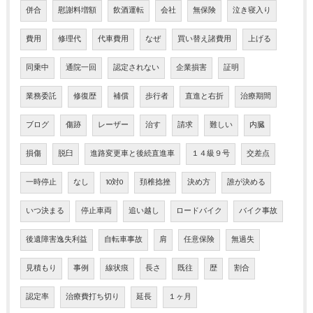
併合
慰謝料増額
飲酒運転
会社
無保険
泣き寝入り
費用
修理代
代車費用
なぜ
買い替え諸費用
上げる
同乗中
通院一回
認定されない
企業損害
証明
業務委託
修復歴
補償
歩行者
直進と右折
治療期間
ブログ
傷跡
レーザー
治す
請求
難しい
内臓
損傷
脱臼
進路変更車と後続直進車
１４級９号
交差点
一時停止
なし
10対0
頚椎捻挫
決め方
誰が決める
いつ決まる
停止車両
追い越し
ロードバイク
バイク事故
後遺障害逸失利益
自転車事故
肩
任意保険
無過失
見積もり
事例
線状痕
長さ
既往
歴
割合
認定率
治療費打ち切り
延長
１ヶ月