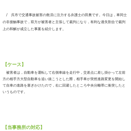
呉市で交通事故被害の救済に注力する弁護士の田奧です。今日は，車同士
の非接触事故で，双方が被害者と主張して裁判になり，有利な過失割合で裁判
上の和解が成立した事案を紹介します。
【ケース】
被害者は，自動車を運転して右側車線を走行中，交差点に差し掛かって左前
方の相手方大型自動車を追い抜こうとした際，相手車が突然進路変更を開始し
て自車の進路を塞ぎかけたので，右に回避したところ中央分離帯に衝突したと
いうものです。
【当事務所の対応】