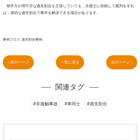
相手方が理不尽な過失割合を主張していても，弁護士に依頼して裁判をすれ
ば，適切な過失割合で事件を解決できる場合があります。
事例ブログ
過失割合事例
< 前のページ
一覧に戻る
次のページ >
関連タグ
#非接触事故
#車同士
#過失割合