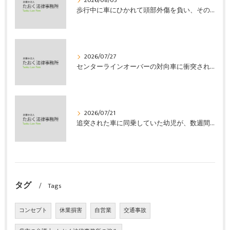
2026/08/03
歩行中に車にひかれて頭部外傷を負い、その４か月後に亡くなり、死亡部分も含めて裁判所の基準で損害賠償金を獲得した事案｜たおく法律事務所
2026/07/27
センターラインオーバーの対向車に衝突され、むち打ちを発症し、裁判所の基準で慰謝料などの損害賠償金を獲得した事案｜たおく法律事務所
2026/07/21
追突された車に同乗していた幼児が、数週間の経過観察の後、裁判所の基準で人損の賠償金を獲得した事案｜たおく法律事務所
タグ
Tags
コンセプト
休業損害
自営業
交通事故