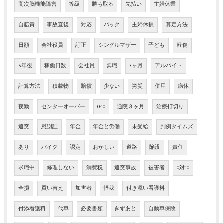
高次脳機能障害
等級
勝ち取る
先払い
主婦休業
自賠責
事故直後
対応
バック
主婦休損
算定方法
日額
会社役員
訂正
シングルマザー
子ども
軽傷
5年後
稼働日数
会社員
無職
3ヶ月
アルバイト
計算方法
積載物
賠償
少ない
労災
併用
病休
夜勤
センターオーバー
0:10
通院３ヶ月
治療打切り
追突
慰謝証
年金
年金と労働
未受給
判例タイムズ
あり
バイク
認定
おかしい
道路
陥没
責任
求職中
修理しない
消費税
追突事故
被害者
0対10
全損
買い替え
加害者
怪我
付き添い看護料
付添看護料
代車
必要書類
きずあと
自動車保険