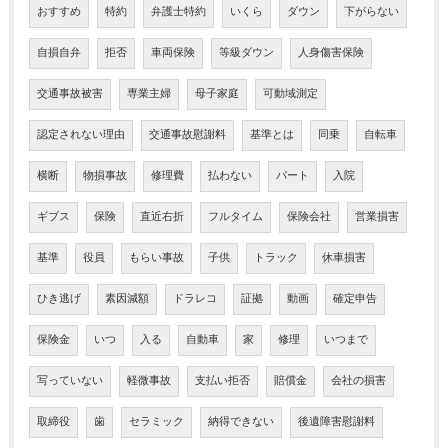
おすすめ
特約
弁護士特約
いくら
ダウン
下がらない
自損自弁
拒否
車両保険
等級ダウン
人身傷害保険
交通事故被害
専業主婦
母子家庭
可動域測定
認定されない理由
交通事故慰謝料
基準とは
同乗
自転車
横断
物損事故
修理費
払わない
パート
入院
ギブス
保険
直近右折
フルタイム
保険会社
営業損害
基準
役員
もらい事故
子供
トラック
休車損害
ひき逃げ
素因減額
ドラレコ
証拠
動画
確定申告
保険金
いつ
入る
自動車
家
修理
いつまで
写っていない
軽微事故
支払い拒否
賠償金
会社の損害
取締役
歯
セラミック
納得できない
後遺障害慰謝料