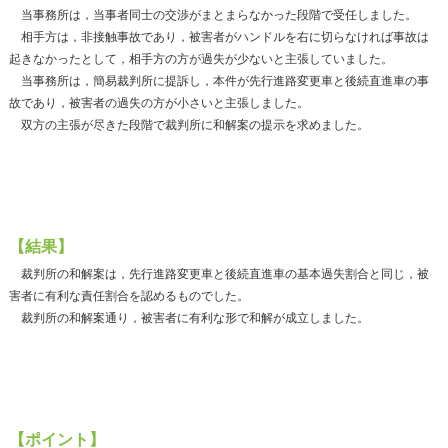
当事務所は，当事者同士の交渉がまとまらなかった段階で受任しました。
相手方は，非接触事故であり，被害者がハンドルを右に切らなければ事故は
起きなかったとして，相手方の方が過失が少ないと主張していました。
当事務所は，簡易裁判所に提訴し，本件が先行進路変更車と後続直進車の事
故であり，被害者の過失の方が小さいと主張しました。
双方の主張が尽きた段階で裁判所に和解案の提示を求めました。
【結果】
裁判所の和解案は，先行進路変更車と後続直進車の基本過失割合と同じ，被
害者に有利な責任割合を認めるものでした。
裁判所の和解案通り，被害者に有利な形で和解が成立しました。
【ポイント】