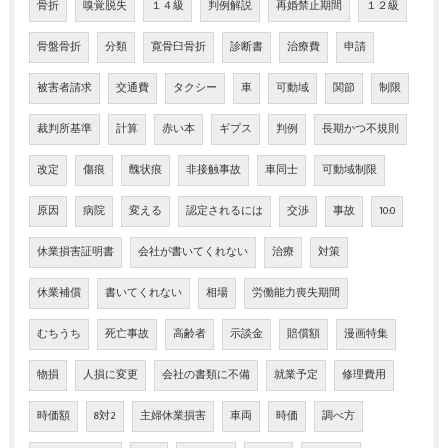
骨折
嗅覚脱失
１４級
判例解説
再婚禁止期間
１２級
骨盤骨折
分類
寛骨臼骨折
診断書
治療費
申請
被害者請求
交通費
タクシー
車
可動域
関節
制限
裁判所基準
計算
赤い本
ギプス
判例
長期かつ不規則
改定
傷痕
醜状痕
非接触事故
車同士
可動域制限
原因
病院
変える
認定されるには
交渉
事故
10:0
休業損害証明書
会社が書いてくれない
治療
対策
休業補償
書いてくれない
相場
労働能力喪失期間
むちうち
死亡事故
高齢者
示談金
賠償額
漫画特集
物損
人損に変更
会社の書類に不備
就業予定
修理費用
時価額
8対2
主婦休業損害
車両
時価
調べ方