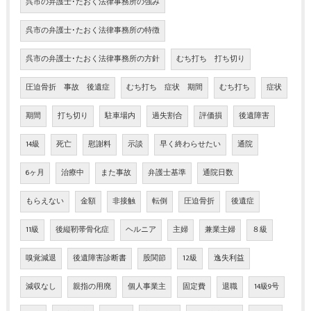
呉市の弁護士･たおく法律事務所の強み
呉市の弁護士･たおく法律事務所の特徴
呉市の弁護士･たおく法律事務所の方針
むち打ち 打ち切り
圧迫骨折 事故 後遺症
むち打ち 症状 期間
むち打ち
症状
期間
打ち切り
駐車場内
過失割合
評価損
後遺障害
14級
死亡
慰謝料
示談
早く終わらせたい
通院
6ヶ月
治療中
また事故
弁護士基準
通院日数
もらえない
金額
非接触
転倒
圧迫骨折
後遺症
11級
後縦靭帯骨化症
ヘルニア
主婦
兼業主婦
８級
嗅覚減退
後遺障害診断書
股関節
12級
逸失利益
減収なし
親指の用廃
個人事業主
固定費
退職
14級9号