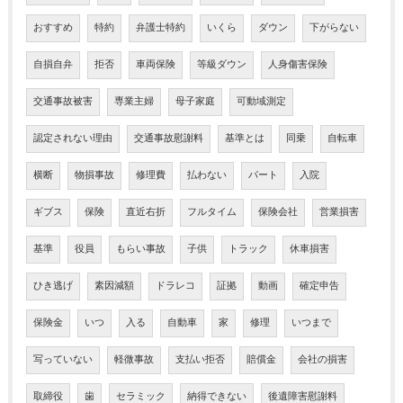
おすすめ
特約
弁護士特約
いくら
ダウン
下がらない
自損自弁
拒否
車両保険
等級ダウン
人身傷害保険
交通事故被害
専業主婦
母子家庭
可動域測定
認定されない理由
交通事故慰謝料
基準とは
同乗
自転車
横断
物損事故
修理費
払わない
パート
入院
ギブス
保険
直近右折
フルタイム
保険会社
営業損害
基準
役員
もらい事故
子供
トラック
休車損害
ひき逃げ
素因減額
ドラレコ
証拠
動画
確定申告
保険金
いつ
入る
自動車
家
修理
いつまで
写っていない
軽微事故
支払い拒否
賠償金
会社の損害
取締役
歯
セラミック
納得できない
後遺障害慰謝料