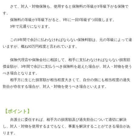
さて、対人・対物保険も、使用すると保険料の等級が3等級下がる保険で
す。
保険料の等級が3等級下がると、1年に一回1等級ずつ回復します。
3年で元通りになります。
この3年間で余計に払わなければならない保険料額は、元の等級によって違
いますが、概ね10万円程度と言われています。
保険代理店や保険会社に相談して、相手に支払わなければならない損害賠
償金額が、3年間で余計に支払うべき保険料を超えた場合が、対人・対物を使う
べき場合となります。
相手方に生じた損害額が相当程度大きくて、自分の側にも相当程度の過失
割合が存在する場合が、対人・対物を使うべき場合といえます。
【ポイント】
弁護士に委任すれば、相手方の損害額及び過失割合について適切に解決
し、対人・対物を使用するまでもなく、事案を解決することができる場合があ
ります。