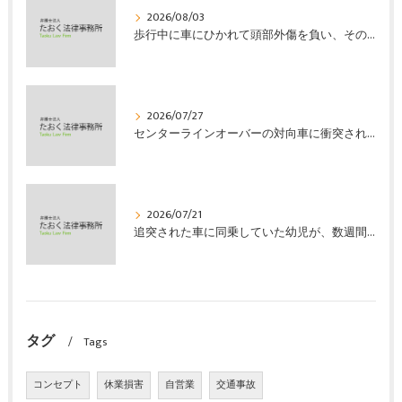
2026/08/03
歩行中に車にひかれて頭部外傷を負い、その４か月後に亡くなり、死亡部分も含めて裁判所の基準で損害賠償金を獲得した事案｜たおく法律事務所
2026/07/27
センターラインオーバーの対向車に衝突され、むち打ちを発症し、裁判所の基準で慰謝料などの損害賠償金を獲得した事案｜たおく法律事務所
2026/07/21
追突された車に同乗していた幼児が、数週間の経過観察の後、裁判所の基準で人損の賠償金を獲得した事案｜たおく法律事務所
タグ
Tags
コンセプト
休業損害
自営業
交通事故