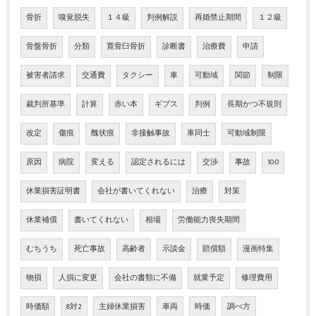
骨折
嗅覚脱失
１４級
判例解説
再婚禁止期間
１２級
骨盤骨折
分類
寛骨臼骨折
診断書
治療費
申請
被害者請求
交通費
タクシー
車
可動域
関節
制限
裁判所基準
計算
赤い本
ギプス
判例
長期かつ不規則
改定
傷痕
醜状痕
非接触事故
車同士
可動域制限
原因
病院
変える
認定されるには
交渉
事故
10:0
休業損害証明書
会社が書いてくれない
治療
対策
休業補償
書いてくれない
相場
労働能力喪失期間
むちうち
死亡事故
高齢者
示談金
賠償額
漫画特集
物損
人損に変更
会社の書類に不備
就業予定
修理費用
時価額
8対2
主婦休業損害
車両
時価
調べ方