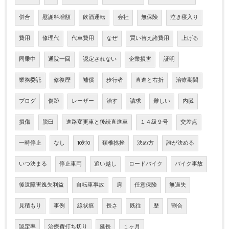
併合
慰謝料増額
飲酒運転
会社
無保険
泣き寝入り
費用
修理代
代車費用
なぜ
買い替え諸費用
上げる
同乗中
通院一回
認定されない
企業損害
証明
業務委託
修復歴
補償
歩行者
直進と右折
治療期間
ブログ
傷跡
レーザー
治す
請求
難しい
内臓
損傷
脱臼
進路変更車と後続直進車
１４級９号
交差点
一時停止
なし
10対0
頚椎捻挫
決め方
誰が決める
いつ決まる
停止車両
追い越し
ロードバイク
バイク事故
後遺障害逸失利益
自転車事故
肩
任意保険
無過失
見積もり
事例
線状痕
長さ
既往
歴
割合
認定率
治療費打ち切り
延長
１ヶ月