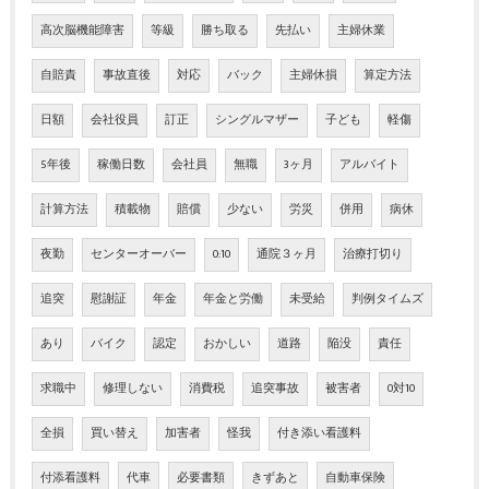
高次脳機能障害
等級
勝ち取る
先払い
主婦休業
自賠責
事故直後
対応
バック
主婦休損
算定方法
日額
会社役員
訂正
シングルマザー
子ども
軽傷
5年後
稼働日数
会社員
無職
3ヶ月
アルバイト
計算方法
積載物
賠償
少ない
労災
併用
病休
夜勤
センターオーバー
0:10
通院３ヶ月
治療打切り
追突
慰謝証
年金
年金と労働
未受給
判例タイムズ
あり
バイク
認定
おかしい
道路
陥没
責任
求職中
修理しない
消費税
追突事故
被害者
0対10
全損
買い替え
加害者
怪我
付き添い看護料
付添看護料
代車
必要書類
きずあと
自動車保険