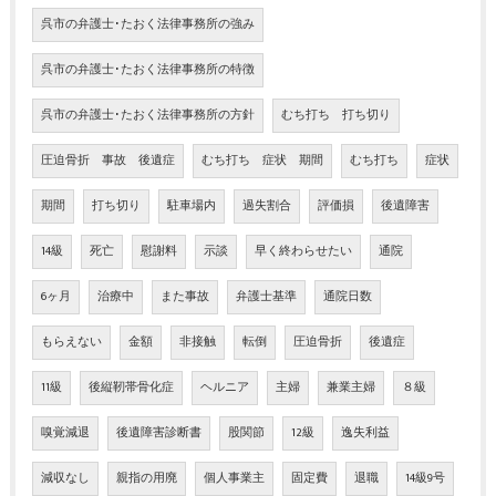
呉市の弁護士･たおく法律事務所の強み
呉市の弁護士･たおく法律事務所の特徴
呉市の弁護士･たおく法律事務所の方針
むち打ち 打ち切り
圧迫骨折 事故 後遺症
むち打ち 症状 期間
むち打ち
症状
期間
打ち切り
駐車場内
過失割合
評価損
後遺障害
14級
死亡
慰謝料
示談
早く終わらせたい
通院
6ヶ月
治療中
また事故
弁護士基準
通院日数
もらえない
金額
非接触
転倒
圧迫骨折
後遺症
11級
後縦靭帯骨化症
ヘルニア
主婦
兼業主婦
８級
嗅覚減退
後遺障害診断書
股関節
12級
逸失利益
減収なし
親指の用廃
個人事業主
固定費
退職
14級9号