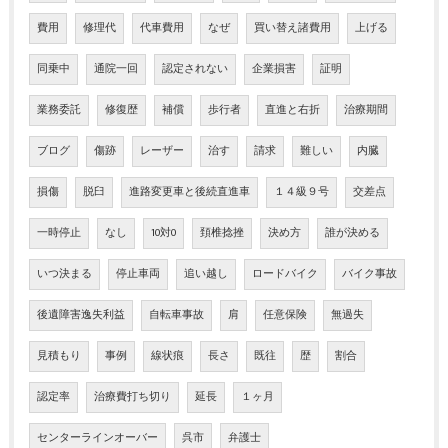
費用
修理代
代車費用
なぜ
買い替え諸費用
上げる
同乗中
通院一回
認定されない
企業損害
証明
業務委託
修復歴
補償
歩行者
直進と右折
治療期間
ブログ
傷跡
レーザー
治す
請求
難しい
内臓
損傷
脱臼
進路変更車と後続直進車
１４級９号
交差点
一時停止
なし
10対0
頚椎捻挫
決め方
誰が決める
いつ決まる
停止車両
追い越し
ロードバイク
バイク事故
後遺障害逸失利益
自転車事故
肩
任意保険
無過失
見積もり
事例
線状痕
長さ
既往
歴
割合
認定率
治療費打ち切り
延長
１ヶ月
センターラインオーバー
呉市
弁護士