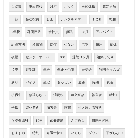
自賠責
事故直後
対応
バック
主婦休損
算定方法
日額
会社役員
訂正
シングルマザー
子ども
軽傷
5年後
稼働日数
会社員
無職
3ヶ月
アルバイト
計算方法
積載物
賠償
少ない
労災
併用
病休
夜勤
センターオーバー
0:10
通院３ヶ月
治療打切り
追突
慰謝証
年金
年金と労働
未受給
判例タイムズ
あり
バイク
認定
おかしい
道路
陥没
責任
求職中
修理しない
消費税
追突事故
被害者
0対10
全損
買い替え
加害者
怪我
付き添い看護料
付添看護料
代車
必要書類
きずあと
自動車保険
おすすめ
特約
弁護士特約
いくら
ダウン
下がらない