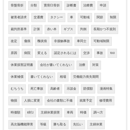
骨盤骨折
分類
寛骨臼骨折
診断書
治療費
申請
被害者請求
交通費
タクシー
車
可動域
関節
制限
裁判所基準
計算
赤い本
ギプス
判例
長期かつ不規則
改定
傷痕
醜状痕
非接触事故
車同士
可動域制限
原因
病院
変える
認定されるには
交渉
事故
10:0
休業損害証明書
会社が書いてくれない
治療
対策
休業補償
書いてくれない
相場
労働能力喪失期間
むちうち
死亡事故
高齢者
示談金
賠償額
漫画特集
物損
人損に変更
会社の書類に不備
就業予定
修理費用
時価額
8対2
主婦休業損害
車両
時価
調べ方
高次脳機能障害
等級
勝ち取る
先払い
主婦休業