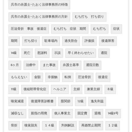
呉市の弁護士･たおく法律事務所の特徴
呉市の弁護士･たおく法律事務所の方針
むち打ち 打ち切り
圧迫骨折 事故 後遺症
むち打ち 症状 期間
むち打ち
症状
期間
打ち切り
駐車場内
過失割合
評価損
後遺障害
14級
死亡
慰謝料
示談
早く終わらせたい
通院
6ヶ月
治療中
また事故
弁護士基準
通院日数
もらえない
金額
非接触
転倒
圧迫骨折
後遺症
11級
後縦靭帯骨化症
ヘルニア
主婦
兼業主婦
８級
嗅覚減退
後遺障害診断書
股関節
12級
逸失利益
減収なし
親指の用廃
個人事業主
固定費
退職
14級9号
骨折
嗅覚脱失
１４級
判例解説
再婚禁止期間
１２級