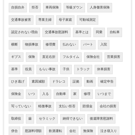
自損自弁
拒否
車両保険
等級ダウン
人身傷害保険
交通事故被害
専業主婦
母子家庭
可動域測定
認定されない理由
交通事故慰謝料
基準とは
同乗
自転車
横断
物損事故
修理費
払わない
パート
入院
ギブス
保険
直近右折
フルタイム
保険会社
営業損害
基準
役員
もらい事故
子供
トラック
休車損害
ひき逃げ
素因減額
ドラレコ
証拠
動画
確定申告
保険金
いつ
入る
自動車
家
修理
いつまで
写っていない
軽微事故
支払い拒否
賠償金
会社の損害
取締役
歯
セラミック
納得できない
後遺障害慰謝料
併合
慰謝料増額
飲酒運転
会社
無保険
泣き寝入り