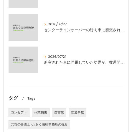
2026/07/27
センターラインオーバーの対向車に衝突され、むち打ちを発症し、裁判所の基準で慰謝料などの損害賠償金を獲得した事案｜たおく法律事務所
2026/07/21
追突された車に同乗していた幼児が、数週間の経過観察の後、裁判所の基準で人損の賠償金を獲得した事案｜たおく法律事務所
タグ
Tags
コンセプト
休業損害
自営業
交通事故
呉市の弁護士･たおく法律事務所の強み