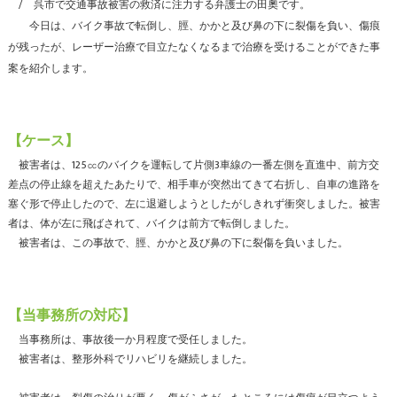
呉市で交通事故被害の救済に注力する弁護士の田奧です。
今日は、バイク事故で転倒し、脛、かかと及び鼻の下に裂傷を負い、傷痕
が残ったが、レーザー治療で目立たなくなるまで治療を受けることができた事
案を紹介します。
【ケース】
被害者は、125㏄のバイクを運転して片側3車線の一番左側を直進中、前方交
差点の停止線を超えたあたりで、相手車が突然出てきて右折し、自車の進路を
塞ぐ形で停止したので、左に退避しようとしたがしきれず衝突しました。被害
者は、体が左に飛ばされて、バイクは前方で転倒しました。
被害者は、この事故で、脛、かかと及び鼻の下に裂傷を負いました。
【当事務所の対応】
当事務所は、事故後一か月程度で受任しました。
被害者は、整形外科でリハビリを継続しました。