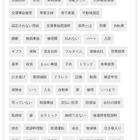
自損自弁
拒否
車両保険
等級ダウン
人身傷害保険
交通事故被害
専業主婦
母子家庭
可動域測定
認定されない理由
交通事故慰謝料
基準とは
同乗
自転車
横断
物損事故
修理費
払わない
パート
入院
ギブス
保険
直近右折
フルタイム
保険会社
営業損害
基準
役員
もらい事故
子供
トラック
休車損害
ひき逃げ
素因減額
ドラレコ
証拠
動画
確定申告
保険金
いつ
入る
自動車
家
修理
いつまで
写っていない
軽微事故
支払い拒否
賠償金
会社の損害
取締役
歯
セラミック
納得できない
後遺障害慰謝料
併合
慰謝料増額
飲酒運転
会社
無保険
泣き寝入り