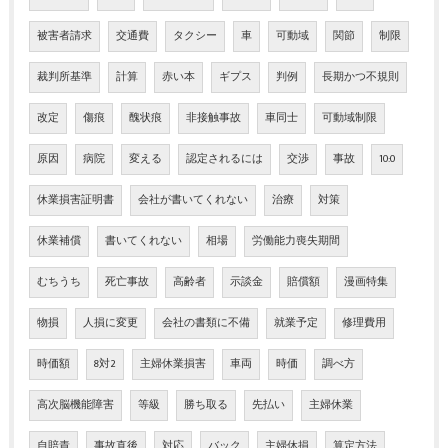
被害者請求
交通費
タクシー
車
可動域
関節
制限
裁判所基準
計算
赤い本
ギプス
判例
長期かつ不規則
改定
傷痕
醜状痕
非接触事故
車同士
可動域制限
原因
病院
変える
認定されるには
交渉
事故
10:0
休業損害証明書
会社が書いてくれない
治療
対策
休業補償
書いてくれない
相場
労働能力喪失期間
むちうち
死亡事故
高齢者
示談金
賠償額
漫画特集
物損
人損に変更
会社の書類に不備
就業予定
修理費用
時価額
8対2
主婦休業損害
車両
時価
調べ方
高次脳機能障害
等級
勝ち取る
先払い
主婦休業
自賠責
事故直後
対応
バック
主婦休損
算定方法