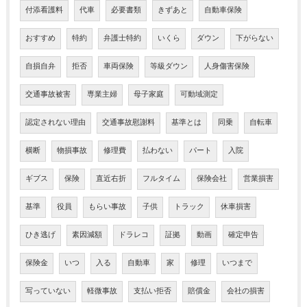
付添看護料
代車
必要書類
きずあと
自動車保険
おすすめ
特約
弁護士特約
いくら
ダウン
下がらない
自損自弁
拒否
車両保険
等級ダウン
人身傷害保険
交通事故被害
専業主婦
母子家庭
可動域測定
認定されない理由
交通事故慰謝料
基準とは
同乗
自転車
横断
物損事故
修理費
払わない
パート
入院
ギブス
保険
直近右折
フルタイム
保険会社
営業損害
基準
役員
もらい事故
子供
トラック
休車損害
ひき逃げ
素因減額
ドラレコ
証拠
動画
確定申告
保険金
いつ
入る
自動車
家
修理
いつまで
写っていない
軽微事故
支払い拒否
賠償金
会社の損害