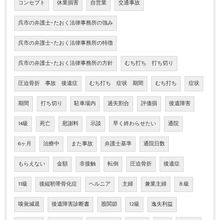
コンセプト
休業損害
自営業
交通事故
呉市の弁護士･たおく法律事務所の強み
呉市の弁護士･たおく法律事務所の特徴
呉市の弁護士･たおく法律事務所の方針
むち打ち 打ち切り
圧迫骨折 事故 後遺症
むち打ち 症状 期間
むち打ち
症状
期間
打ち切り
駐車場内
過失割合
評価損
後遺障害
14級
死亡
慰謝料
示談
早く終わらせたい
通院
6ヶ月
治療中
また事故
弁護士基準
通院日数
もらえない
金額
非接触
転倒
圧迫骨折
後遺症
11級
後縦靭帯骨化症
ヘルニア
主婦
兼業主婦
８級
嗅覚減退
後遺障害診断書
股関節
12級
逸失利益