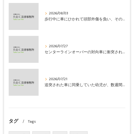
2026/08/03
歩行中に車にひかれて頭部外傷を負い、その４か月後に亡くなり、死亡部分も含めて裁判所の基準で損害賠償金を獲得した事案｜たおく法律事務所
2026/07/27
センターラインオーバーの対向車に衝突され、むち打ちを発症し、裁判所の基準で慰謝料などの損害賠償金を獲得した事案｜たおく法律事務所
2026/07/21
追突された車に同乗していた幼児が、数週間の経過観察の後、裁判所の基準で人損の賠償金を獲得した事案｜たおく法律事務所
タグ
Tags