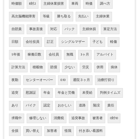
時価額
8対2
主婦休業損害
車両
時価
調べ方
高次脳機能障害
等級
勝ち取る
先払い
主婦休業
自賠責
事故直後
対応
バック
主婦休損
算定方法
日額
会社役員
訂正
シングルマザー
子ども
軽傷
5年後
稼働日数
会社員
無職
3ヶ月
アルバイト
計算方法
積載物
賠償
少ない
労災
併用
病休
夜勤
センターオーバー
0:10
通院３ヶ月
治療打切り
追突
慰謝証
年金
年金と労働
未受給
判例タイムズ
あり
バイク
認定
おかしい
道路
陥没
責任
求職中
修理しない
消費税
追突事故
被害者
0対10
全損
買い替え
加害者
怪我
付き添い看護料