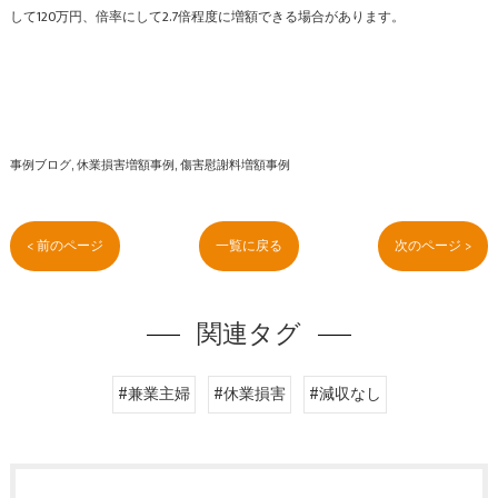
して120万円、倍率にして2.7倍程度に増額できる場合があります。
事例ブログ
休業損害増額事例
傷害慰謝料増額事例
< 前のページ
一覧に戻る
次のページ >
関連タグ
#兼業主婦
#休業損害
#減収なし