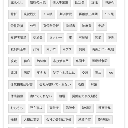
減収なし
親指の用廃
個人事業主
固定費
退職
14級9号
骨折
嗅覚脱失
１４級
判例解説
再婚禁止期間
１２級
骨盤骨折
分類
寛骨臼骨折
診断書
治療費
申請
被害者請求
交通費
タクシー
車
可動域
関節
制限
裁判所基準
計算
赤い本
ギプス
判例
長期かつ不規則
改定
傷痕
醜状痕
非接触事故
車同士
可動域制限
原因
病院
変える
認定されるには
交渉
事故
10:0
休業損害証明書
会社が書いてくれない
治療
対策
休業補償
書いてくれない
相場
労働能力喪失期間
むちうち
死亡事故
高齢者
示談金
賠償額
漫画特集
物損
人損に変更
会社の書類に不備
就業予定
修理費用