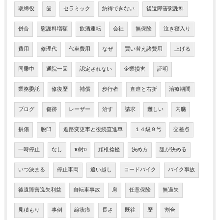
取締役
歯
セラミック
納得できない
後遺障害慰謝料
併合
慰謝料増額
飲酒運転
会社
無保険
泣き寝入り
費用
修理代
代車費用
なぜ
買い替え諸費用
上げる
同乗中
通院一回
認定されない
企業損害
証明
業務委託
修復歴
補償
歩行者
直進と右折
治療期間
ブログ
傷跡
レーザー
治す
請求
難しい
内臓
損傷
脱臼
進路変更車と後続直進車
１４級９号
交差点
一時停止
なし
10対0
頚椎捻挫
決め方
誰が決める
いつ決まる
停止車両
追い越し
ロードバイク
バイク事故
後遺障害逸失利益
自転車事故
肩
任意保険
無過失
見積もり
事例
線状痕
長さ
既往
歴
割合