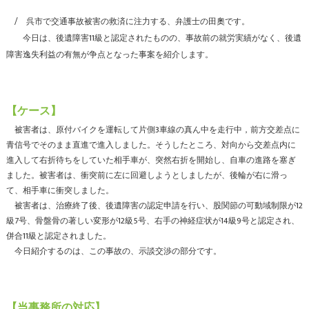
呉市で交通事故被害の救済に注力する、弁護士の田奧です。
今日は、後遺障害11級と認定されたものの、事故前の就労実績がなく、後遺
障害逸失利益の有無が争点となった事案を紹介します。
【ケース】
被害者は、原付バイクを運転して片側3車線の真ん中を走行中，前方交差点に
青信号でそのまま直進で進入しました。そうしたところ、対向から交差点内に
進入して右折待ちをしていた相手車が、突然右折を開始し、自車の進路を塞ぎ
ました。被害者は、衝突前に左に回避しようとしましたが、後輪が右に滑っ
て、相手車に衝突しました。
被害者は、治療終了後、後遺障害の認定申請を行い、股関節の可動域制限が12
級7号、骨盤骨の著しい変形が12級5号、右手の神経症状が14級9号と認定され、
併合11級と認定されました。
今日紹介するのは、この事故の、示談交渉の部分です。
【当事務所の対応】