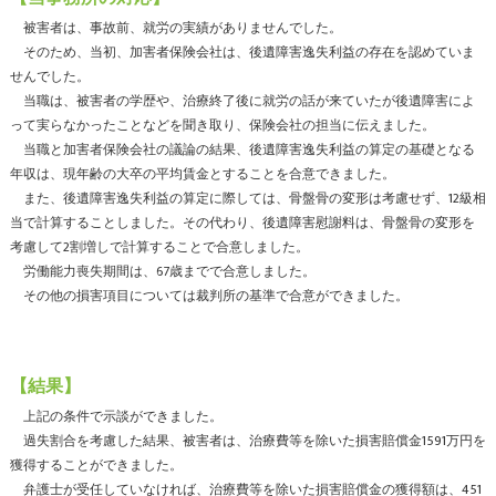
被害者は、事故前、就労の実績がありませんでした。
そのため、当初、加害者保険会社は、後遺障害逸失利益の存在を認めていま
せんでした。
当職は、被害者の学歴や、治療終了後に就労の話が来ていたが後遺障害によ
って実らなかったことなどを聞き取り、保険会社の担当に伝えました。
当職と加害者保険会社の議論の結果、後遺障害逸失利益の算定の基礎となる
年収は、現年齢の大卒の平均賃金とすることを合意できました。
また、後遺障害逸失利益の算定に際しては、骨盤骨の変形は考慮せず、12級相
当で計算することしました。その代わり、後遺障害慰謝料は、骨盤骨の変形を
考慮して2割増しで計算することで合意しました。
労働能力喪失期間は、67歳までで合意しました。
その他の損害項目については裁判所の基準で合意ができました。
【結果】
上記の条件で示談ができました。
過失割合を考慮した結果、被害者は、治療費等を除いた損害賠償金1591万円を
獲得することができました。
弁護士が受任していなければ、治療費等を除いた損害賠償金の獲得額は、451