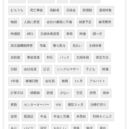
むちうち
死亡事故
高齢者
示談金
賠償額
漫画特集
物損
人損に変更
会社の書類に不備
就業予定
修理費用
時価額
8対2
主婦休業損害
車両
時価
調べ方
高次脳機能障害
等級
勝ち取る
先払い
主婦休業
自賠責
事故直後
対応
バック
主婦休損
算定方法
日額
会社役員
訂正
シングルマザー
子ども
軽傷
5年後
稼働日数
会社員
無職
3ヶ月
アルバイト
計算方法
積載物
賠償
少ない
労災
併用
病休
夜勤
センターオーバー
0:10
通院３ヶ月
治療打切り
追突
慰謝証
年金
年金と労働
未受給
判例タイムズ
あり
バイク
認定
おかしい
道路
陥没
責任