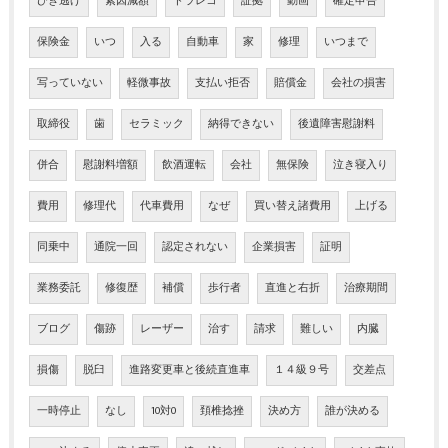
ひき逃げ
素因減額
ドラレコ
証拠
動画
確定申告
保険金
いつ
入る
自動車
家
修理
いつまで
写っていない
軽微事故
支払い拒否
賠償金
会社の損害
取締役
歯
セラミック
納得できない
後遺障害慰謝料
併合
慰謝料増額
飲酒運転
会社
無保険
泣き寝入り
費用
修理代
代車費用
なぜ
買い替え諸費用
上げる
同乗中
通院一回
認定されない
企業損害
証明
業務委託
修復歴
補償
歩行者
直進と右折
治療期間
ブログ
傷跡
レーザー
治す
請求
難しい
内臓
損傷
脱臼
進路変更車と後続直進車
１４級９号
交差点
一時停止
なし
10対0
頚椎捻挫
決め方
誰が決める