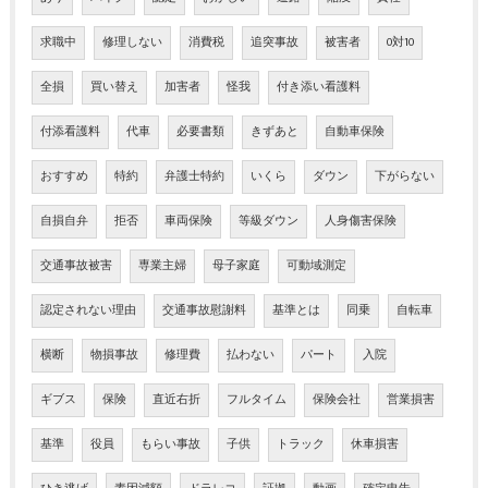
求職中
修理しない
消費税
追突事故
被害者
0対10
全損
買い替え
加害者
怪我
付き添い看護料
付添看護料
代車
必要書類
きずあと
自動車保険
おすすめ
特約
弁護士特約
いくら
ダウン
下がらない
自損自弁
拒否
車両保険
等級ダウン
人身傷害保険
交通事故被害
専業主婦
母子家庭
可動域測定
認定されない理由
交通事故慰謝料
基準とは
同乗
自転車
横断
物損事故
修理費
払わない
パート
入院
ギブス
保険
直近右折
フルタイム
保険会社
営業損害
基準
役員
もらい事故
子供
トラック
休車損害