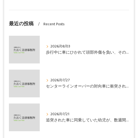
最近の投稿
Recent Posts
2026/08/03
歩行中に車にひかれて頭部外傷を負い、その４か月後に亡くなり、死亡部分も含めて裁判所の基準で損害賠償金を獲得した事案｜たおく法律事務所
2026/07/27
センターラインオーバーの対向車に衝突され、むち打ちを発症し、裁判所の基準で慰謝料などの損害賠償金を獲得した事案｜たおく法律事務所
2026/07/21
追突された車に同乗していた幼児が、数週間の経過観察の後、裁判所の基準で人損の賠償金を獲得した事案｜たおく法律事務所