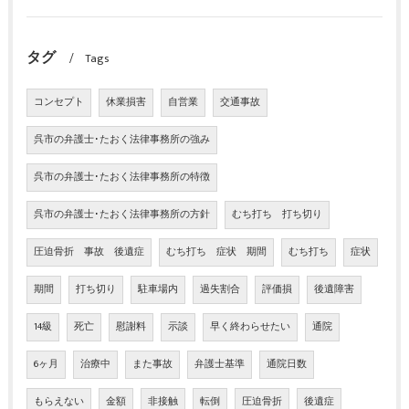
タグ
Tags
コンセプト
休業損害
自営業
交通事故
呉市の弁護士･たおく法律事務所の強み
呉市の弁護士･たおく法律事務所の特徴
呉市の弁護士･たおく法律事務所の方針
むち打ち 打ち切り
圧迫骨折 事故 後遺症
むち打ち 症状 期間
むち打ち
症状
期間
打ち切り
駐車場内
過失割合
評価損
後遺障害
14級
死亡
慰謝料
示談
早く終わらせたい
通院
6ヶ月
治療中
また事故
弁護士基準
通院日数
もらえない
金額
非接触
転倒
圧迫骨折
後遺症