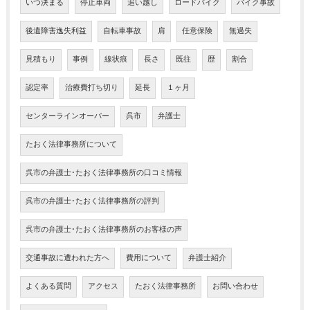
いつ決まる
停止車両
追い越し
ロードバイク
バイク事故
後遺障害逸失利益
自転車事故
肩
任意保険
無過失
見積もり
事例
線状痕
長さ
既往
歴
割合
認定率
治療費打ち切り
延長
１ヶ月
センターラインオーバー
呉市
弁護士
たおく法律事務所について
呉市の弁護士･たおく法律事務所の口コミ情報
呉市の弁護士･たおく法律事務所の評判
呉市の弁護士･たおく法律事務所のお客様の声
交通事故に遭われた方へ
費用について
弁護士紹介
よくある質問
アクセス
たおく法律事務所
お問い合わせ