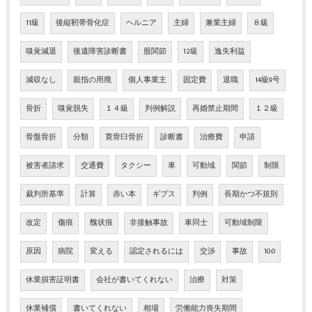
11級
後縦靭帯骨化症
ヘルニア
主婦
兼業主婦
８級
嗅覚減退
後遺障害診断書
股関節
12級
逸失利益
減収なし
親指の用廃
個人事業主
固定費
退職
14級9号
骨折
嗅覚脱失
１４級
判例解説
再婚禁止期間
１２級
骨盤骨折
分類
寛骨臼骨折
診断書
治療費
申請
被害者請求
交通費
タクシー
車
可動域
関節
制限
裁判所基準
計算
赤い本
ギプス
判例
長期かつ不規則
改定
傷痕
醜状痕
非接触事故
車同士
可動域制限
原因
病院
変える
認定されるには
交渉
事故
10:0
休業損害証明書
会社が書いてくれない
治療
対策
休業補償
書いてくれない
相場
労働能力喪失期間