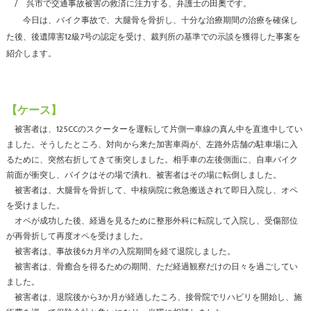
呉市で交通事故被害の救済に注力する、弁護士の田奧です。
今日は、バイク事故で、大腿骨を骨折し、十分な治療期間の治療を確保し
た後、後遺障害12級7号の認定を受け、裁判所の基準での示談を獲得した事案を
紹介します。
【ケース】
被害者は、125CCのスクーターを運転して片側一車線の真ん中を直進中してい
ました。そうしたところ、対向から来た加害車両が、左路外店舗の駐車場に入
るために、突然右折してきて衝突しました。相手車の左後側面に、自車バイク
前面が衝突し、バイクはその場で潰れ、被害者はその場に転倒しました。
被害者は、大腿骨を骨折して、中核病院に救急搬送されて即日入院し、オペ
を受けました。
オペが成功した後、経過を見るために整形外科に転院して入院し、受傷部位
が再骨折して再度オペを受けました。
被害者は、事故後6カ月半の入院期間を経て退院しました。
被害者は、骨癒合を得るための期間、ただ経過観察だけの日々を過ごしてい
ました。
被害者は、退院後から3か月が経過したころ、接骨院でリハビリを開始し、施