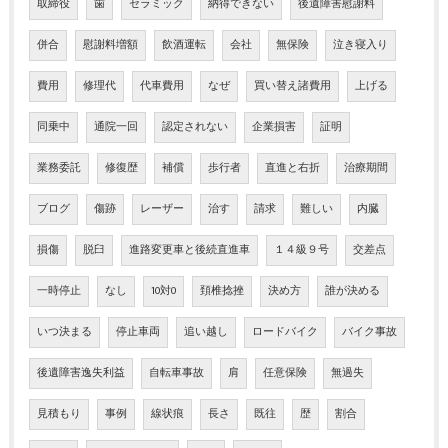
取締役
歯
セラミック
納得できない
後遺障害慰謝料
併合
慰謝料増額
飲酒運転
会社
無保険
泣き寝入り
費用
修理代
代車費用
なぜ
買い替え諸費用
上げる
同乗中
通院一回
認定されない
企業損害
証明
業務委託
修復歴
補償
歩行者
直進と右折
治療期間
ブログ
傷跡
レーザー
治す
請求
難しい
内臓
損傷
脱臼
進路変更車と後続直進車
１４級９号
交差点
一時停止
なし
10対0
頚椎捻挫
決め方
誰が決める
いつ決まる
停止車両
追い越し
ロードバイク
バイク事故
後遺障害逸失利益
自転車事故
肩
任意保険
無過失
見積もり
事例
線状痕
長さ
既往
歴
割合