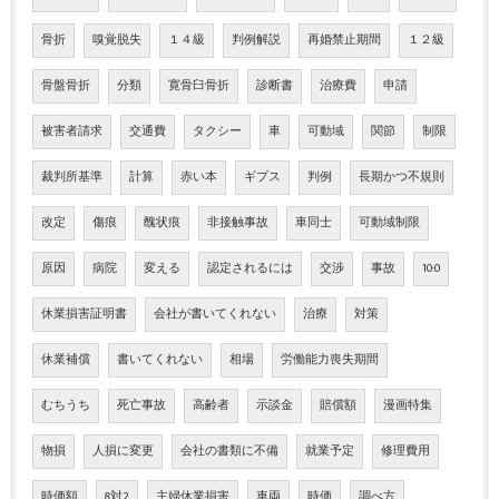
骨折
嗅覚脱失
１４級
判例解説
再婚禁止期間
１２級
骨盤骨折
分類
寛骨臼骨折
診断書
治療費
申請
被害者請求
交通費
タクシー
車
可動域
関節
制限
裁判所基準
計算
赤い本
ギプス
判例
長期かつ不規則
改定
傷痕
醜状痕
非接触事故
車同士
可動域制限
原因
病院
変える
認定されるには
交渉
事故
10:0
休業損害証明書
会社が書いてくれない
治療
対策
休業補償
書いてくれない
相場
労働能力喪失期間
むちうち
死亡事故
高齢者
示談金
賠償額
漫画特集
物損
人損に変更
会社の書類に不備
就業予定
修理費用
時価額
8対2
主婦休業損害
車両
時価
調べ方