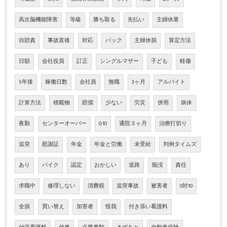
高次脳機能障害
等級
勝ち取る
先払い
主婦休業
自賠責
事故直後
対応
バック
主婦休損
算定方法
日額
会社役員
訂正
シングルマザー
子ども
軽傷
5年後
稼働日数
会社員
無職
3ヶ月
アルバイト
計算方法
積載物
賠償
少ない
労災
併用
病休
夜勤
センターオーバー
0:10
通院３ヶ月
治療打切り
追突
慰謝証
年金
年金と労働
未受給
判例タイムズ
あり
バイク
認定
おかしい
道路
陥没
責任
求職中
修理しない
消費税
追突事故
被害者
0対10
全損
買い替え
加害者
怪我
付き添い看護料