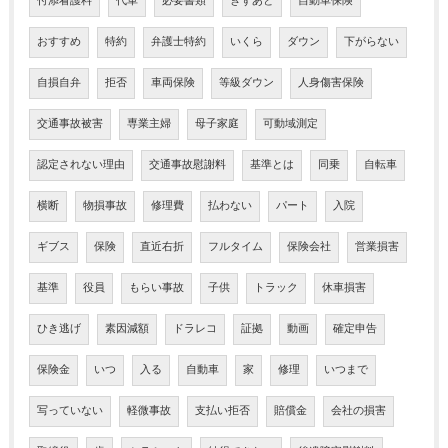
付添看護料
代車
必要書類
きずあと
自動車保険
おすすめ
特約
弁護士特約
いくら
ダウン
下がらない
自損自弁
拒否
車両保険
等級ダウン
人身傷害保険
交通事故被害
専業主婦
母子家庭
可動域測定
認定されない理由
交通事故慰謝料
基準とは
同乗
自転車
横断
物損事故
修理費
払わない
パート
入院
ギブス
保険
直近右折
フルタイム
保険会社
営業損害
基準
役員
もらい事故
子供
トラック
休車損害
ひき逃げ
素因減額
ドラレコ
証拠
動画
確定申告
保険金
いつ
入る
自動車
家
修理
いつまで
写っていない
軽微事故
支払い拒否
賠償金
会社の損害