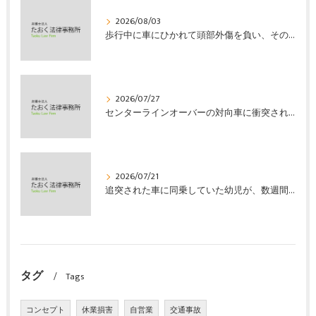
2026/08/03
歩行中に車にひかれて頭部外傷を負い、その４か月後に亡くなり、死亡部分も含めて裁判所の基準で損害賠償金を獲得した事案｜たおく法律事務所
2026/07/27
センターラインオーバーの対向車に衝突され、むち打ちを発症し、裁判所の基準で慰謝料などの損害賠償金を獲得した事案｜たおく法律事務所
2026/07/21
追突された車に同乗していた幼児が、数週間の経過観察の後、裁判所の基準で人損の賠償金を獲得した事案｜たおく法律事務所
タグ
Tags
コンセプト
休業損害
自営業
交通事故