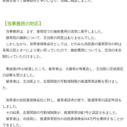
術費を巡って保険会社と争いになり、当職に相談しました。
【当事務所の対応】
当事務所は、まず、接骨院での施術費用の清算に着手しました。
接骨院の施術について、主治医の同意はありませんでした。
しかしながら、加害者保険会社としては、どのみち自賠責の傷害部分の枠は
長期入院とオペにより使い切っていたので、施術費用についても、交渉の末全
額払っていただけました。
事故後2年が経過したころ、被害者は、大腿骨が骨癒合し、主治医に症状固定
の診断を受けました。
被害者は、主治医より、左股関節の可動域制限の後遺障害診断を受けまし
た。
加害者の自賠責保険会社に対し、被害者請求の形で、後遺障害の認定申請を
しました。
その結果、左股関節の可動域制限が、後遺障害12級7号と認定されました。
被害者は、示談前に、後遺障害部分の自賠責保険金224万円を獲得することが
できました。