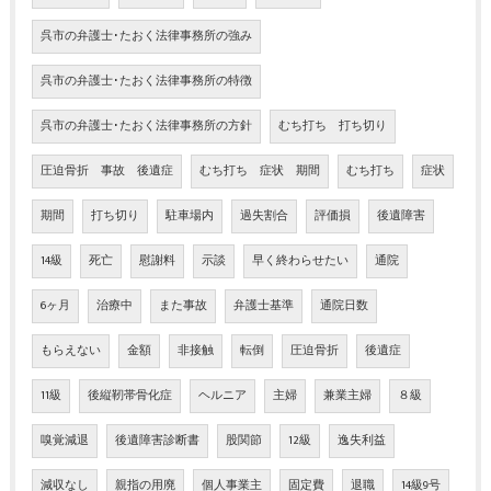
呉市の弁護士･たおく法律事務所の強み
呉市の弁護士･たおく法律事務所の特徴
呉市の弁護士･たおく法律事務所の方針
むち打ち 打ち切り
圧迫骨折 事故 後遺症
むち打ち 症状 期間
むち打ち
症状
期間
打ち切り
駐車場内
過失割合
評価損
後遺障害
14級
死亡
慰謝料
示談
早く終わらせたい
通院
6ヶ月
治療中
また事故
弁護士基準
通院日数
もらえない
金額
非接触
転倒
圧迫骨折
後遺症
11級
後縦靭帯骨化症
ヘルニア
主婦
兼業主婦
８級
嗅覚減退
後遺障害診断書
股関節
12級
逸失利益
減収なし
親指の用廃
個人事業主
固定費
退職
14級9号