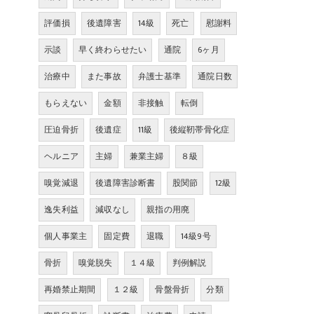
評価損
後遺障害
14級
死亡
慰謝料
示談
早く終わらせたい
通院
6ヶ月
治療中
また事故
弁護士基準
通院日数
もらえない
金額
非接触
転倒
圧迫骨折
後遺症
11級
後縦靭帯骨化症
ヘルニア
主婦
兼業主婦
８級
嗅覚減退
後遺障害診断書
股関節
12級
逸失利益
減収なし
親指の用廃
個人事業主
固定費
退職
14級9号
骨折
嗅覚脱失
１４級
判例解説
再婚禁止期間
１２級
骨盤骨折
分類