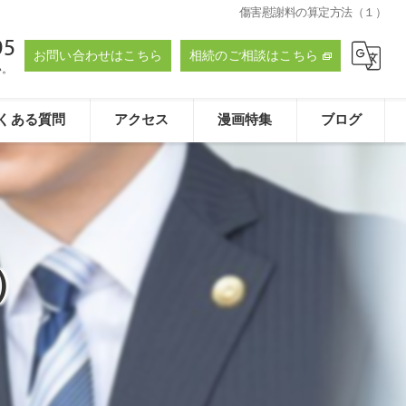
傷害慰謝料の算定方法（１）
95
お問い合わせはこちら
相続のご相談はこちら
い。
くある質問
アクセス
漫画特集
ブログ
たおく法律事務所
）