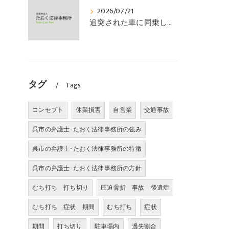
2026/07/21
追突された車に同乗していた幼児が、数週間の経過観察の後、裁判所の基準で人損の賠償金を獲得した事案｜たおく法律事務所
タグ
Tags
コンセプト
休業損害
自営業
交通事故
呉市の弁護士･たおく法律事務所の強み
呉市の弁護士･たおく法律事務所の特徴
呉市の弁護士･たおく法律事務所の方針
むち打ち 打ち切り
圧迫骨折 事故 後遺症
むち打ち 症状 期間
むち打ち
症状
期間
打ち切り
駐車場内
過失割合