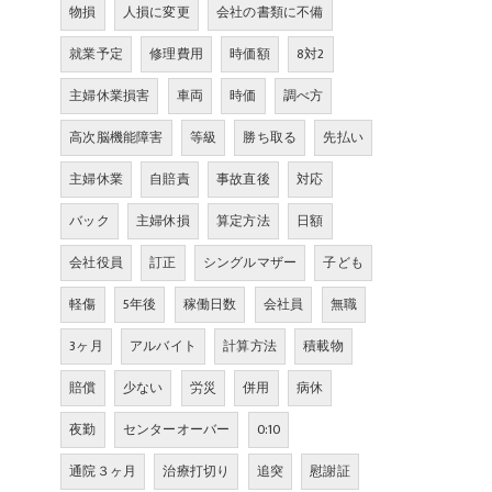
物損
人損に変更
会社の書類に不備
就業予定
修理費用
時価額
8対2
主婦休業損害
車両
時価
調べ方
高次脳機能障害
等級
勝ち取る
先払い
主婦休業
自賠責
事故直後
対応
バック
主婦休損
算定方法
日額
会社役員
訂正
シングルマザー
子ども
軽傷
5年後
稼働日数
会社員
無職
3ヶ月
アルバイト
計算方法
積載物
賠償
少ない
労災
併用
病休
夜勤
センターオーバー
0:10
通院３ヶ月
治療打切り
追突
慰謝証