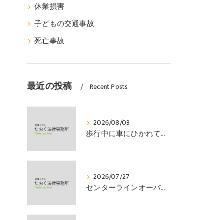
休業損害
子どもの交通事故
死亡事故
最近の投稿
Recent Posts
2026/08/03
歩行中に車にひかれて頭部外傷を負い、その４か月後に亡くなり、死亡部分も含めて裁判所の基準で損害賠償金を獲得した事案｜たおく法律事務所
2026/07/27
センターラインオーバーの対向車に衝突され、むち打ちを発症し、裁判所の基準で慰謝料などの損害賠償金を獲得した事案｜たおく法律事務所