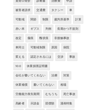
寛骨臼骨折
診断書
治療費
申請
被害者請求
交通費
タクシー
車
可動域
関節
制限
裁判所基準
計算
赤い本
ギプス
判例
長期かつ不規則
改定
傷痕
醜状痕
非接触事故
車同士
可動域制限
原因
病院
変える
認定されるには
交渉
事故
10:0
休業損害証明書
会社が書いてくれない
治療
対策
休業補償
書いてくれない
相場
労働能力喪失期間
むちうち
死亡事故
高齢者
示談金
賠償額
漫画特集