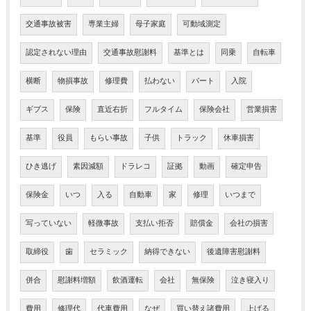
交通事故被害
専業主婦
母子家庭
可動域測定
認定されない理由
交通事故慰謝料
基準とは
同乗
自転車
横断
物損事故
修理費
払わない
パート
入院
ギブス
保険
直近右折
フルタイム
保険会社
営業損害
基準
役員
もらい事故
子供
トラック
休車損害
ひき逃げ
素因減額
ドラレコ
証拠
動画
確定申告
保険金
いつ
入る
自動車
家
修理
いつまで
写っていない
軽微事故
支払い拒否
賠償金
会社の損害
取締役
歯
セラミック
納得できない
後遺障害慰謝料
併合
慰謝料増額
飲酒運転
会社
無保険
泣き寝入り
費用
修理代
代車費用
なぜ
買い替え諸費用
上げる