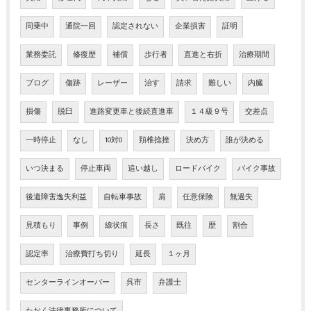
同乗中
通院一回
認定されない
企業損害
証明
業務委託
修復歴
補償
歩行者
直進と右折
治療期間
ブログ
傷跡
レーザー
治す
請求
難しい
内臓
損傷
脱臼
進路変更車と後続直進車
１４級９号
交差点
一時停止
なし
10対0
頚椎捻挫
決め方
誰が決める
いつ決まる
停止車両
追い越し
ロードバイク
バイク事故
後遺障害逸失利益
自転車事故
肩
任意保険
無過失
見積もり
事例
線状痕
長さ
既往
歴
割合
認定率
治療費打ち切り
延長
１ヶ月
センターラインオーバー
呉市
弁護士