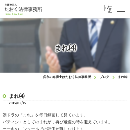
まれ⑷
呉市の弁護士はたおく法律事務所
ブログ
まれ⑷
まれ⑷
2015/09/15
朝ドラの「まれ」を毎日録画して見ています。
パティシエとしてのまれが，再び飛躍の時を迎えています。
ケーキのコンクールでの評価が気になります。