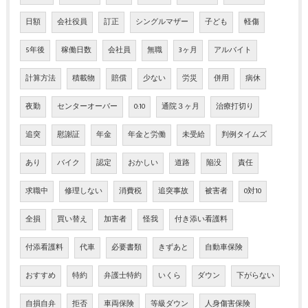
日額
会社役員
訂正
シングルマザー
子ども
軽傷
5年後
稼働日数
会社員
無職
3ヶ月
アルバイト
計算方法
積載物
賠償
少ない
労災
併用
病休
夜勤
センターオーバー
0:10
通院３ヶ月
治療打切り
追突
慰謝証
年金
年金と労働
未受給
判例タイムズ
あり
バイク
認定
おかしい
道路
陥没
責任
求職中
修理しない
消費税
追突事故
被害者
0対10
全損
買い替え
加害者
怪我
付き添い看護料
付添看護料
代車
必要書類
きずあと
自動車保険
おすすめ
特約
弁護士特約
いくら
ダウン
下がらない
自損自弁
拒否
車両保険
等級ダウン
人身傷害保険