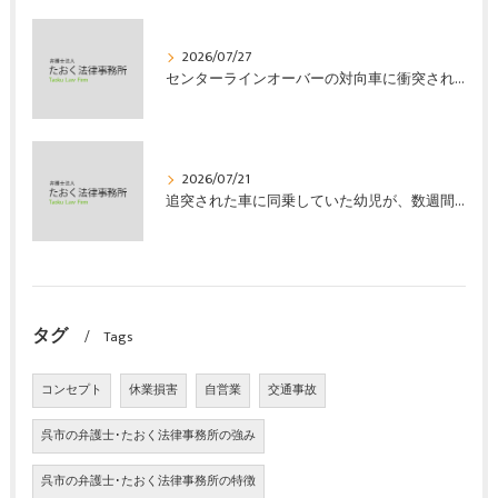
2026/07/27
センターラインオーバーの対向車に衝突され、むち打ちを発症し、裁判所の基準で慰謝料などの損害賠償金を獲得した事案｜たおく法律事務所
2026/07/21
追突された車に同乗していた幼児が、数週間の経過観察の後、裁判所の基準で人損の賠償金を獲得した事案｜たおく法律事務所
タグ
Tags
コンセプト
休業損害
自営業
交通事故
呉市の弁護士･たおく法律事務所の強み
呉市の弁護士･たおく法律事務所の特徴