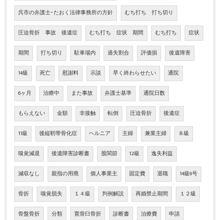
呉市の弁護士･たおく法律事務所の方針
むち打ち 打ち切り
圧迫骨折 事故 後遺症
むち打ち 症状 期間
むち打ち
症状
期間
打ち切り
駐車場内
過失割合
評価損
後遺障害
14級
死亡
慰謝料
示談
早く終わらせたい
通院
6ヶ月
治療中
また事故
弁護士基準
通院日数
もらえない
金額
非接触
転倒
圧迫骨折
後遺症
11級
後縦靭帯骨化症
ヘルニア
主婦
兼業主婦
８級
嗅覚減退
後遺障害診断書
股関節
12級
逸失利益
減収なし
親指の用廃
個人事業主
固定費
退職
14級9号
骨折
嗅覚脱失
１４級
判例解説
再婚禁止期間
１２級
骨盤骨折
分類
寛骨臼骨折
診断書
治療費
申請