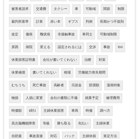
被害者請求
交通費
タクシー
車
可動域
関節
制限
裁判所基準
計算
赤い本
ギプス
判例
長期かつ不規則
改定
傷痕
醜状痕
非接触事故
車同士
可動域制限
原因
病院
変える
認定されるには
交渉
事故
10:0
休業損害証明書
会社が書いてくれない
治療
対策
休業補償
書いてくれない
相場
労働能力喪失期間
むちうち
死亡事故
高齢者
示談金
賠償額
漫画特集
物損
人損に変更
会社の書類に不備
就業予定
修理費用
時価額
8対2
主婦休業損害
車両
時価
調べ方
高次脳機能障害
等級
勝ち取る
先払い
主婦休業
自賠責
事故直後
対応
バック
主婦休損
算定方法