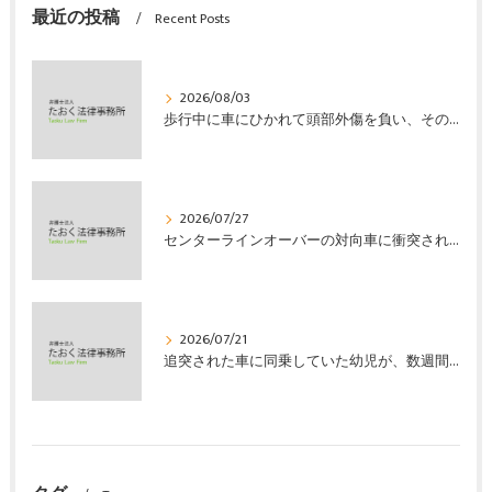
最近の投稿
Recent Posts
2026/08/03
歩行中に車にひかれて頭部外傷を負い、その４か月後に亡くなり、死亡部分も含めて裁判所の基準で損害賠償金を獲得した事案｜たおく法律事務所
2026/07/27
センターラインオーバーの対向車に衝突され、むち打ちを発症し、裁判所の基準で慰謝料などの損害賠償金を獲得した事案｜たおく法律事務所
2026/07/21
追突された車に同乗していた幼児が、数週間の経過観察の後、裁判所の基準で人損の賠償金を獲得した事案｜たおく法律事務所