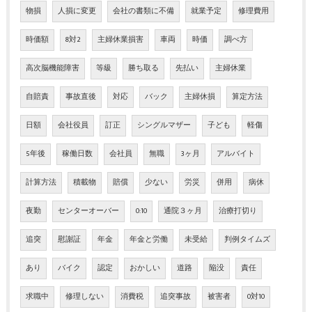
物損
人損に変更
会社の書類に不備
就業予定
修理費用
時価額
8対2
主婦休業損害
車両
時価
調べ方
高次脳機能障害
等級
勝ち取る
先払い
主婦休業
自賠責
事故直後
対応
バック
主婦休損
算定方法
日額
会社役員
訂正
シングルマザー
子ども
軽傷
5年後
稼働日数
会社員
無職
3ヶ月
アルバイト
計算方法
積載物
賠償
少ない
労災
併用
病休
夜勤
センターオーバー
0:10
通院３ヶ月
治療打切り
追突
慰謝証
年金
年金と労働
未受給
判例タイムズ
あり
バイク
認定
おかしい
道路
陥没
責任
求職中
修理しない
消費税
追突事故
被害者
0対10