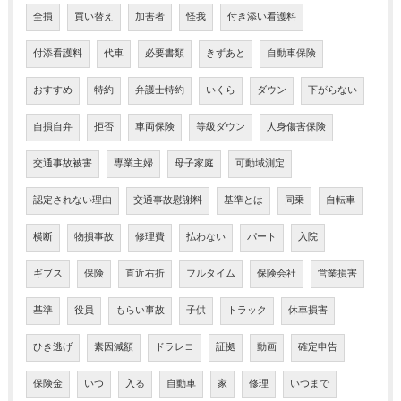
全損
買い替え
加害者
怪我
付き添い看護料
付添看護料
代車
必要書類
きずあと
自動車保険
おすすめ
特約
弁護士特約
いくら
ダウン
下がらない
自損自弁
拒否
車両保険
等級ダウン
人身傷害保険
交通事故被害
専業主婦
母子家庭
可動域測定
認定されない理由
交通事故慰謝料
基準とは
同乗
自転車
横断
物損事故
修理費
払わない
パート
入院
ギブス
保険
直近右折
フルタイム
保険会社
営業損害
基準
役員
もらい事故
子供
トラック
休車損害
ひき逃げ
素因減額
ドラレコ
証拠
動画
確定申告
保険金
いつ
入る
自動車
家
修理
いつまで