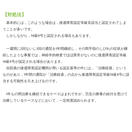
【対処法】
基本的には，このような場合は，後遺障害認定等級非該当と認定されてしま
うことが多いです。
しかしながら，14級9号と認定される場合もあります。
一週間に2回ないし3回の通院を1年間継続し，その間手指のしびれの症状が継
続したような事案では，神経学的検査でほぼ異常がないのに後遺障害認定等級
14級9号が認定される場合があります。
自賠責の後遺障害認定機関が用いる認定基準の中には，「治療経過」という
ものがあり，1年間の通院が「治療経過」の点から後遺障害認定等級14級9号に該
当する可能性を引き上げるのです。
1年もの間治療を継続できるケースはまれですが，労災の療養の給付を受けて
治療しているケースなどにおいて，一定程度認められます。