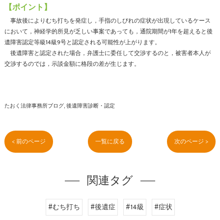
【ポイント】
事故後によりむち打ちを発症し，手指のしびれの症状が出現しているケース
において，神経学的所見が乏しい事案であっても，通院期間が1年を超えると後
遺障害認定等級14級9号と認定される可能性が上がります。
後遺障害と認定された場合，弁護士に委任して交渉するのと，被害者本人が
交渉するのでは，示談金額に格段の差が生じます。
たおく法律事務所ブログ
後遺障害診断・認定
< 前のページ
一覧に戻る
次のページ >
関連タグ
#むち打ち
#後遺症
#14級
#症状