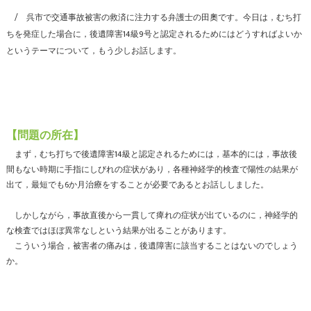
呉市で交通事故被害の救済に注力する弁護士の田奧です。今日は，むち打
ちを発症した場合に，後遺障害14級9号と認定されるためにはどうすればよいか
というテーマについて，もう少しお話します。
【問題の所在】
まず，むち打ちで後遺障害14級と認定されるためには，基本的には，事故後
間もない時期に手指にしびれの症状があり，各種神経学的検査で陽性の結果が
出て，最短でも6か月治療をすることが必要であるとお話ししました。
しかしながら，事故直後から一貫して痺れの症状が出ているのに，神経学的
な検査ではほぼ異常なしという結果が出ることがあります。
こういう場合，被害者の痛みは，後遺障害に該当することはないのでしょう
か。