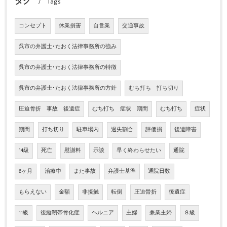
タグ
Tags
コンセプト
休業損害
自営業
交通事故
呉市の弁護士･たおく法律事務所の強み
呉市の弁護士･たおく法律事務所の特徴
呉市の弁護士･たおく法律事務所の方針
むち打ち 打ち切り
圧迫骨折 事故 後遺症
むち打ち 症状 期間
むち打ち
症状
期間
打ち切り
駐車場内
過失割合
評価損
後遺障害
14級
死亡
慰謝料
示談
早く終わらせたい
通院
6ヶ月
治療中
また事故
弁護士基準
通院日数
もらえない
金額
非接触
転倒
圧迫骨折
後遺症
11級
後縦靭帯骨化症
ヘルニア
主婦
兼業主婦
８級