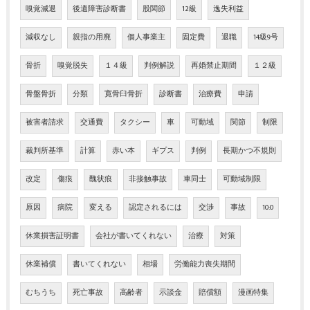
嗅覚減退
後遺障害診断書
股関節
12級
逸失利益
減収なし
親指の用廃
個人事業主
固定費
退職
14級9号
骨折
嗅覚脱失
１４級
判例解説
再婚禁止期間
１２級
骨盤骨折
分類
寛骨臼骨折
診断書
治療費
申請
被害者請求
交通費
タクシー
車
可動域
関節
制限
裁判所基準
計算
赤い本
ギプス
判例
長期かつ不規則
改定
傷痕
醜状痕
非接触事故
車同士
可動域制限
原因
病院
変える
認定されるには
交渉
事故
10:0
休業損害証明書
会社が書いてくれない
治療
対策
休業補償
書いてくれない
相場
労働能力喪失期間
むちうち
死亡事故
高齢者
示談金
賠償額
漫画特集