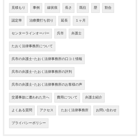
見積もり
事例
線状痕
長さ
既往
歴
割合
認定率
治療費打ち切り
延長
１ヶ月
センターラインオーバー
呉市
弁護士
たおく法律事務所について
呉市の弁護士･たおく法律事務所の口コミ情報
呉市の弁護士･たおく法律事務所の評判
呉市の弁護士･たおく法律事務所のお客様の声
交通事故に遭われた方へ
費用について
弁護士紹介
よくある質問
アクセス
たおく法律事務所
お問い合わせ
プライバシーポリシー