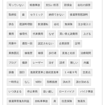
写っていない
軽微事故
支払い拒否
賠償金
会社の損害
取締役
歯
セラミック
納得できない
後遺障害慰謝料
併合
慰謝料増額
飲酒運転
会社
無保険
泣き寝入り
費用
修理代
代車費用
なぜ
買い替え諸費用
上げる
同乗中
通院一回
認定されない
企業損害
証明
業務委託
修復歴
補償
歩行者
直進と右折
治療期間
ブログ
傷跡
レーザー
治す
請求
難しい
内臓
損傷
脱臼
進路変更車と後続直進車
１４級９号
交差点
一時停止
なし
10対0
頚椎捻挫
決め方
誰が決める
いつ決まる
停止車両
追い越し
ロードバイク
バイク事故
後遺障害逸失利益
自転車事故
肩
任意保険
無過失