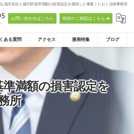
利な過失割合と裁判所基準満額の損害認定を獲得した事案｜たおく法律事務所
95
お問い合わせはこちら
相続のご相談はこちら
い。
くある質問
アクセス
漫画特集
ブログ
たおく法律事務所
基準満額の損害認定を
務所