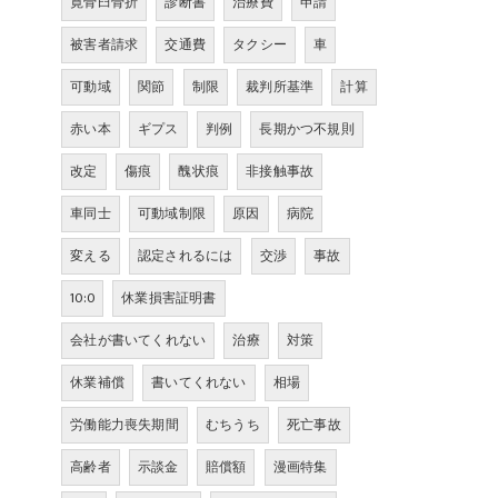
寛骨臼骨折
診断書
治療費
申請
被害者請求
交通費
タクシー
車
可動域
関節
制限
裁判所基準
計算
赤い本
ギプス
判例
長期かつ不規則
改定
傷痕
醜状痕
非接触事故
車同士
可動域制限
原因
病院
変える
認定されるには
交渉
事故
10:0
休業損害証明書
会社が書いてくれない
治療
対策
休業補償
書いてくれない
相場
労働能力喪失期間
むちうち
死亡事故
高齢者
示談金
賠償額
漫画特集