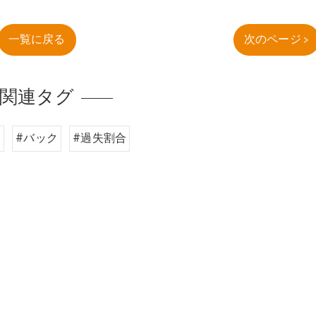
一覧に戻る
次のページ >
関連タグ
内
#バック
#過失割合