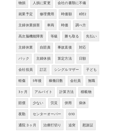
物損
人損に変更
会社の書類に不備
就業予定
修理費用
時価額
8対2
主婦休業損害
車両
時価
調べ方
高次脳機能障害
等級
勝ち取る
先払い
主婦休業
自賠責
事故直後
対応
バック
主婦休損
算定方法
日額
会社役員
訂正
シングルマザー
子ども
軽傷
5年後
稼働日数
会社員
無職
3ヶ月
アルバイト
計算方法
積載物
賠償
少ない
労災
併用
病休
夜勤
センターオーバー
0:10
通院３ヶ月
治療打切り
追突
慰謝証