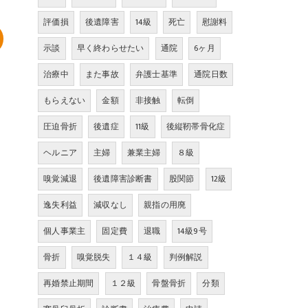
評価損
後遺障害
14級
死亡
慰謝料
示談
早く終わらせたい
通院
6ヶ月
治療中
また事故
弁護士基準
通院日数
もらえない
金額
非接触
転倒
圧迫骨折
後遺症
11級
後縦靭帯骨化症
ヘルニア
主婦
兼業主婦
８級
嗅覚減退
後遺障害診断書
股関節
12級
逸失利益
減収なし
親指の用廃
個人事業主
固定費
退職
14級9号
骨折
嗅覚脱失
１４級
判例解説
再婚禁止期間
１２級
骨盤骨折
分類