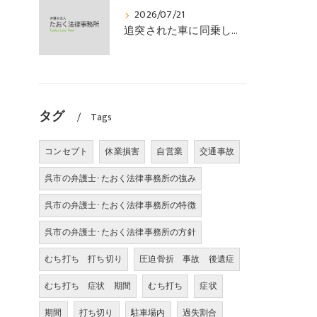
2026/07/21
追突された車に同乗していた幼児が、数週間の経過観察の後、裁判所の基準で人損の賠償金を獲得した事案｜たおく法律事務所
タグ
Tags
コンセプト
休業損害
自営業
交通事故
呉市の弁護士･たおく法律事務所の強み
呉市の弁護士･たおく法律事務所の特徴
呉市の弁護士･たおく法律事務所の方針
むち打ち 打ち切り
圧迫骨折 事故 後遺症
むち打ち 症状 期間
むち打ち
症状
期間
打ち切り
駐車場内
過失割合