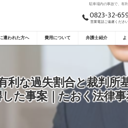
駐車場内の事故で、有
0823-32-65
営業電話ご遠慮くださ
に遭われた方へ
費用について
弁護士紹介
よ
有利な過失割合と裁判所
得した事案｜たおく法律事