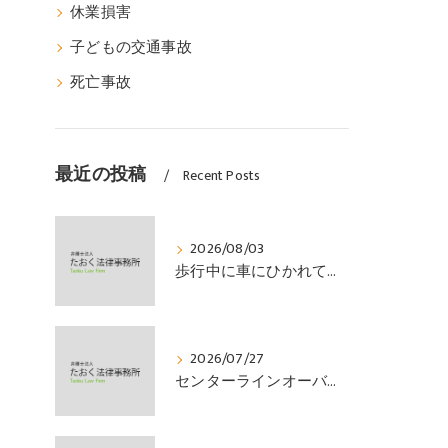
休業損害
子どもの交通事故
死亡事故
最近の投稿
Recent Posts
2026/08/03
歩行中に車にひかれて頭部外傷を負い、その４か月後に亡くなり、死亡部分も含めて裁判所の基準で損害賠償金を獲得した事案｜たおく法律事務所
2026/07/27
センターラインオーバーの対向車に衝突され、むち打ちを発症し、裁判所の基準で慰謝料などの損害賠償金を獲得した事案｜たおく法律事務所