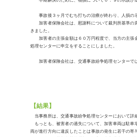
早期解決のために、物損について０：９の示談が
事故後３ヶ月でむち打ちの治療が終わり、人損の示
加害者保険会社は、慰謝料について裁判所基準の満
きました。
加害者の主張金額は６０万円程度で、当方の主張金
処理センターに申立をすることにしました。
加害者保険会社は、交通事故紛争処理センターでは
【結果】
当事務所は、交通事故紛争処理センターにおいて詳細
もっとも、被害者の過失について、加害車両は駐車場
両が進行方向に違反したことは事故の発生に若干の寄