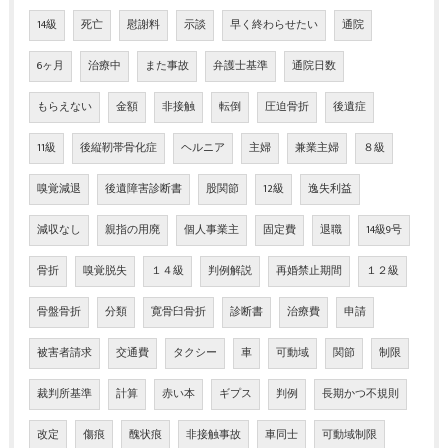
14級
死亡
慰謝料
示談
早く終わらせたい
通院
6ヶ月
治療中
また事故
弁護士基準
通院日数
もらえない
金額
非接触
転倒
圧迫骨折
後遺症
11級
後縦靭帯骨化症
ヘルニア
主婦
兼業主婦
８級
嗅覚減退
後遺障害診断書
股関節
12級
逸失利益
減収なし
親指の用廃
個人事業主
固定費
退職
14級9号
骨折
嗅覚脱失
１４級
判例解説
再婚禁止期間
１２級
骨盤骨折
分類
寛骨臼骨折
診断書
治療費
申請
被害者請求
交通費
タクシー
車
可動域
関節
制限
裁判所基準
計算
赤い本
ギプス
判例
長期かつ不規則
改定
傷痕
醜状痕
非接触事故
車同士
可動域制限