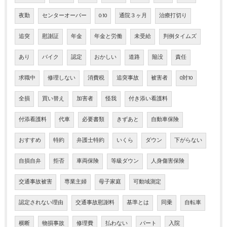
夜勤
センターオーバー
0:10
通院３ヶ月
治療打切り
追突
慰謝証
年金
年金と労働
未受給
判例タイムズ
あり
バイク
認定
おかしい
道路
陥没
責任
求職中
修理しない
消費税
追突事故
被害者
0対10
全損
買い替え
加害者
怪我
付き添い看護料
付添看護料
代車
必要書類
きずあと
自動車保険
おすすめ
特約
弁護士特約
いくら
ダウン
下がらない
自損自弁
拒否
車両保険
等級ダウン
人身傷害保険
交通事故被害
専業主婦
母子家庭
可動域測定
認定されない理由
交通事故慰謝料
基準とは
同乗
自転車
横断
物損事故
修理費
払わない
パート
入院