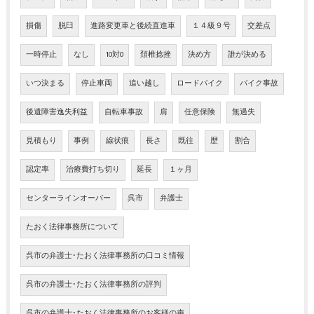
損傷
脱臼
進路変更車と後続直進車
１４級９号
交差点
一時停止
なし
10対0
頚椎捻挫
決め方
誰が決める
いつ決まる
停止車両
追い越し
ロードバイク
バイク事故
後遺障害逸失利益
自転車事故
肩
任意保険
無過失
見積もり
事例
線状痕
長さ
既往
歴
割合
認定率
治療費打ち切り
延長
１ヶ月
センターラインオーバー
呉市
弁護士
たおく法律事務所について
呉市の弁護士･たおく法律事務所の口コミ情報
呉市の弁護士･たおく法律事務所の評判
呉市の弁護士･たおく法律事務所のお客様の声