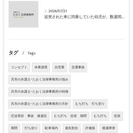
2026/07/21
追突された車に同乗していた幼児が、数週間の経過観察の後、裁判所の基準で人損の賠償金を獲得した事案｜たおく法律事務所
タグ
Tags
コンセプト
休業損害
自営業
交通事故
呉市の弁護士･たおく法律事務所の強み
呉市の弁護士･たおく法律事務所の特徴
呉市の弁護士･たおく法律事務所の方針
むち打ち 打ち切り
圧迫骨折 事故 後遺症
むち打ち 症状 期間
むち打ち
症状
期間
打ち切り
駐車場内
過失割合
評価損
後遺障害