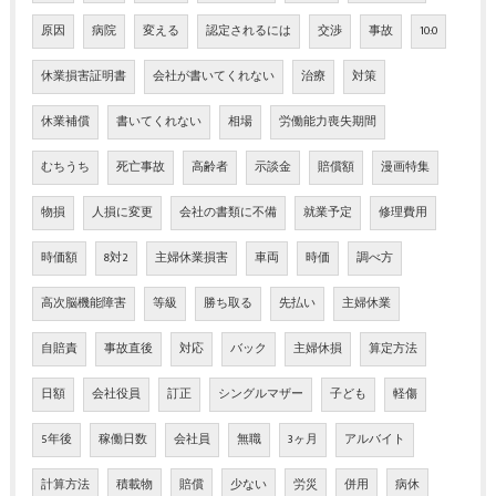
原因
病院
変える
認定されるには
交渉
事故
10:0
休業損害証明書
会社が書いてくれない
治療
対策
休業補償
書いてくれない
相場
労働能力喪失期間
むちうち
死亡事故
高齢者
示談金
賠償額
漫画特集
物損
人損に変更
会社の書類に不備
就業予定
修理費用
時価額
8対2
主婦休業損害
車両
時価
調べ方
高次脳機能障害
等級
勝ち取る
先払い
主婦休業
自賠責
事故直後
対応
バック
主婦休損
算定方法
日額
会社役員
訂正
シングルマザー
子ども
軽傷
5年後
稼働日数
会社員
無職
3ヶ月
アルバイト
計算方法
積載物
賠償
少ない
労災
併用
病休