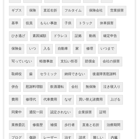
ギブス
保険
直近右折
フルタイム
保険会社
営業損害
基準
役員
もらい事故
子供
トラック
休車損害
ひき逃げ
素因減額
ドラレコ
証拠
動画
確定申告
保険金
いつ
入る
自動車
家
修理
いつまで
写っていない
軽微事故
支払い拒否
賠償金
会社の損害
取締役
歯
セラミック
納得できない
後遺障害慰謝料
併合
慰謝料増額
飲酒運転
会社
無保険
泣き寝入り
費用
修理代
代車費用
なぜ
買い替え諸費用
上げる
同乗中
通院一回
認定されない
企業損害
証明
業務委託
修復歴
補償
歩行者
直進と右折
治療期間
ブログ
傷跡
レーザー
治す
請求
難しい
内臓