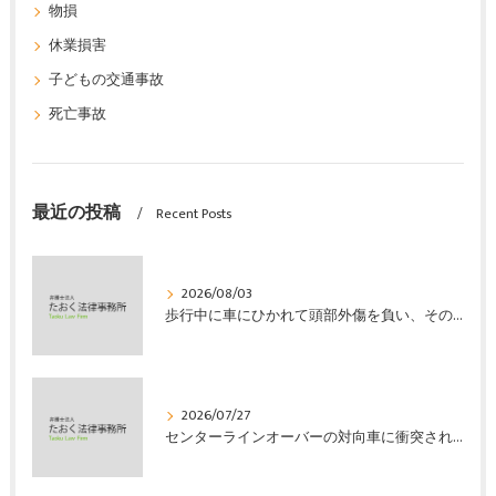
物損
休業損害
子どもの交通事故
死亡事故
最近の投稿
Recent Posts
2026/08/03
歩行中に車にひかれて頭部外傷を負い、その４か月後に亡くなり、死亡部分も含めて裁判所の基準で損害賠償金を獲得した事案｜たおく法律事務所
2026/07/27
センターラインオーバーの対向車に衝突され、むち打ちを発症し、裁判所の基準で慰謝料などの損害賠償金を獲得した事案｜たおく法律事務所