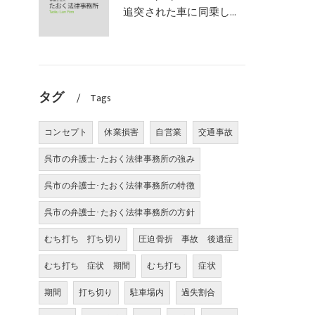
追突された車に同乗していた幼児が、数週間の経過観察の後、裁判所の基準で人損の賠償金を獲得した事案｜たおく法律事務所
タグ
Tags
コンセプト
休業損害
自営業
交通事故
呉市の弁護士･たおく法律事務所の強み
呉市の弁護士･たおく法律事務所の特徴
呉市の弁護士･たおく法律事務所の方針
むち打ち 打ち切り
圧迫骨折 事故 後遺症
むち打ち 症状 期間
むち打ち
症状
期間
打ち切り
駐車場内
過失割合