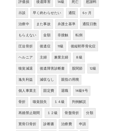
評価損
後遺障害
14級
死亡
慰謝料
示談
早く終わらせたい
通院
6ヶ月
治療中
また事故
弁護士基準
通院日数
もらえない
金額
非接触
転倒
圧迫骨折
後遺症
11級
後縦靭帯骨化症
ヘルニア
主婦
兼業主婦
８級
嗅覚減退
後遺障害診断書
股関節
12級
逸失利益
減収なし
親指の用廃
個人事業主
固定費
退職
14級9号
骨折
嗅覚脱失
１４級
判例解説
再婚禁止期間
１２級
骨盤骨折
分類
寛骨臼骨折
診断書
治療費
申請