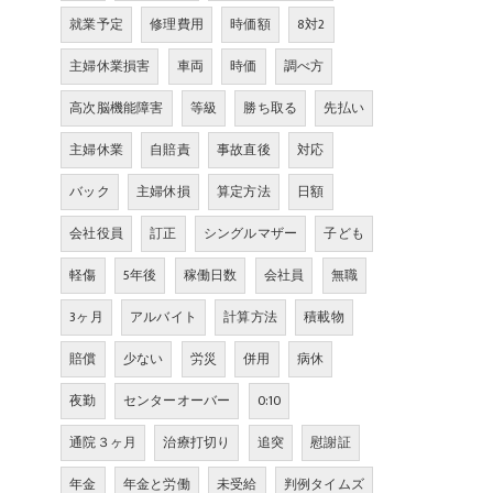
就業予定
修理費用
時価額
8対2
主婦休業損害
車両
時価
調べ方
高次脳機能障害
等級
勝ち取る
先払い
主婦休業
自賠責
事故直後
対応
バック
主婦休損
算定方法
日額
会社役員
訂正
シングルマザー
子ども
軽傷
5年後
稼働日数
会社員
無職
3ヶ月
アルバイト
計算方法
積載物
賠償
少ない
労災
併用
病休
夜勤
センターオーバー
0:10
通院３ヶ月
治療打切り
追突
慰謝証
年金
年金と労働
未受給
判例タイムズ