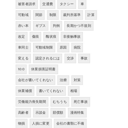
被害者請求
交通費
タクシー
車
可動域
関節
制限
裁判所基準
計算
赤い本
ギプス
判例
長期かつ不規則
改定
傷痕
醜状痕
非接触事故
車同士
可動域制限
原因
病院
変える
認定されるには
交渉
事故
10:0
休業損害証明書
会社が書いてくれない
治療
対策
休業補償
書いてくれない
相場
労働能力喪失期間
むちうち
死亡事故
高齢者
示談金
賠償額
漫画特集
物損
人損に変更
会社の書類に不備