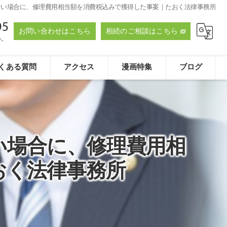
ない場合に、修理費用相当額を消費税込みで獲得した事案｜たおく法律事務所
95
お問い合わせはこちら
相続のご相談はこちら
い。
くある質問
アクセス
漫画特集
ブログ
たおく法律事務所
い場合に、修理費用相
おく法律事務所