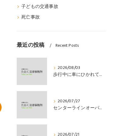
子どもの交通事故
死亡事故
最近の投稿
Recent Posts
2026/08/03
歩行中に車にひかれて頭部外傷を負い、その４か月後に亡くなり、死亡部分も含めて裁判所の基準で損害賠償金を獲得した事案｜たおく法律事務所
2026/07/27
センターラインオーバーの対向車に衝突され、むち打ちを発症し、裁判所の基準で慰謝料などの損害賠償金を獲得した事案｜たおく法律事務所
2026/07/21