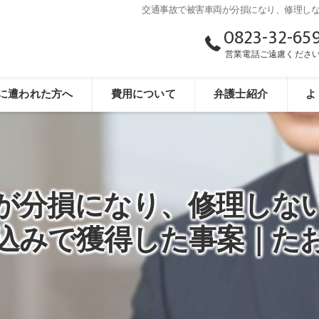
交通事故で被害車両が分損になり、修理し
0823-32-65
営業電話ご遠慮くださ
に遭われた方へ
費用について
弁護士紹介
よ
が分損になり、修理しな
込みで獲得した事案｜た