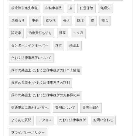
後遺障害逸失利益
自転車事故
肩
任意保険
無過失
見積もり
事例
線状痕
長さ
既往
歴
割合
認定率
治療費打ち切り
延長
１ヶ月
センターラインオーバー
呉市
弁護士
たおく法律事務所について
呉市の弁護士･たおく法律事務所の口コミ情報
呉市の弁護士･たおく法律事務所の評判
呉市の弁護士･たおく法律事務所のお客様の声
交通事故に遭われた方へ
費用について
弁護士紹介
よくある質問
アクセス
たおく法律事務所
お問い合わせ
プライバシーポリシー