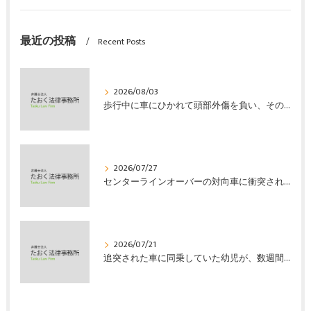
最近の投稿
Recent Posts
2026/08/03
歩行中に車にひかれて頭部外傷を負い、その４か月後に亡くなり、死亡部分も含めて裁判所の基準で損害賠償金を獲得した事案｜たおく法律事務所
2026/07/27
センターラインオーバーの対向車に衝突され、むち打ちを発症し、裁判所の基準で慰謝料などの損害賠償金を獲得した事案｜たおく法律事務所
2026/07/21
追突された車に同乗していた幼児が、数週間の経過観察の後、裁判所の基準で人損の賠償金を獲得した事案｜たおく法律事務所