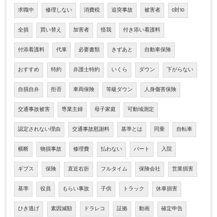
求職中
修理しない
消費税
追突事故
被害者
0対10
全損
買い替え
加害者
怪我
付き添い看護料
付添看護料
代車
必要書類
きずあと
自動車保険
おすすめ
特約
弁護士特約
いくら
ダウン
下がらない
自損自弁
拒否
車両保険
等級ダウン
人身傷害保険
交通事故被害
専業主婦
母子家庭
可動域測定
認定されない理由
交通事故慰謝料
基準とは
同乗
自転車
横断
物損事故
修理費
払わない
パート
入院
ギブス
保険
直近右折
フルタイム
保険会社
営業損害
基準
役員
もらい事故
子供
トラック
休車損害
ひき逃げ
素因減額
ドラレコ
証拠
動画
確定申告