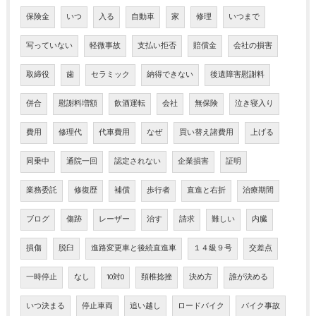
保険金
いつ
入る
自動車
家
修理
いつまで
写っていない
軽微事故
支払い拒否
賠償金
会社の損害
取締役
歯
セラミック
納得できない
後遺障害慰謝料
併合
慰謝料増額
飲酒運転
会社
無保険
泣き寝入り
費用
修理代
代車費用
なぜ
買い替え諸費用
上げる
同乗中
通院一回
認定されない
企業損害
証明
業務委託
修復歴
補償
歩行者
直進と右折
治療期間
ブログ
傷跡
レーザー
治す
請求
難しい
内臓
損傷
脱臼
進路変更車と後続直進車
１４級９号
交差点
一時停止
なし
10対0
頚椎捻挫
決め方
誰が決める
いつ決まる
停止車両
追い越し
ロードバイク
バイク事故