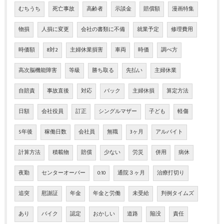
むちうち
死亡事故
高齢者
示談金
賠償額
漫画特集
物損
人損に変更
会社の書類に不備
就業予定
修理費用
時価額
8対2
主婦休業損害
車両
時価
調べ方
高次脳機能障害
等級
勝ち取る
先払い
主婦休業
自賠責
事故直後
対応
バック
主婦休損
算定方法
日額
会社役員
訂正
シングルマザー
子ども
軽傷
5年後
稼働日数
会社員
無職
3ヶ月
アルバイト
計算方法
積載物
賠償
少ない
労災
併用
病休
夜勤
センターオーバー
0:10
通院３ヶ月
治療打切り
追突
慰謝証
年金
年金と労働
未受給
判例タイムズ
あり
バイク
認定
おかしい
道路
陥没
責任