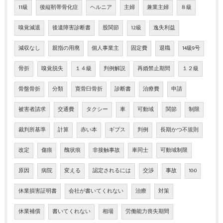
11級
後縦靭帯骨化症
ヘルニア
主婦
兼業主婦
８級
嗅覚減退
後遺障害診断書
股関節
12級
逸失利益
減収なし
親指の用廃
個人事業主
固定費
退職
14級9号
骨折
嗅覚脱失
１４級
判例解説
再婚禁止期間
１２級
骨盤骨折
分類
寛骨臼骨折
診断書
治療費
申請
被害者請求
交通費
タクシー
車
可動域
関節
制限
裁判所基準
計算
赤い本
ギプス
判例
長期かつ不規則
改定
傷痕
醜状痕
非接触事故
車同士
可動域制限
原因
病院
変える
認定されるには
交渉
事故
10:0
休業損害証明書
会社が書いてくれない
治療
対策
休業補償
書いてくれない
相場
労働能力喪失期間