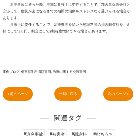
追突事故に遭った際、早期に弁護士に委任することで、加害者保険会社と
交渉して、症状が楽になるまでの期間の治療をストレスなく受けられる場合が
あります。
弁護士に委任することで、治療費等を除いた慰謝料等の損害賠償額を、金
額にして13万円、割合にして2割程度増額できる場合があります。
事例ブログ
傷害慰謝料増額事例
治療に関する交渉事例
< 前のページ
一覧に戻る
次のページ >
関連タグ
#追突事故
#被害者
#慰謝料
#むちうち