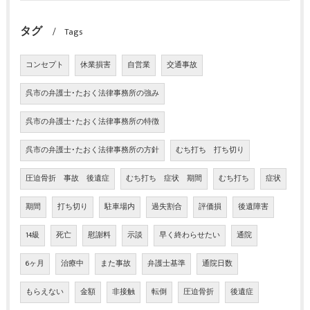
タグ
Tags
コンセプト
休業損害
自営業
交通事故
呉市の弁護士･たおく法律事務所の強み
呉市の弁護士･たおく法律事務所の特徴
呉市の弁護士･たおく法律事務所の方針
むち打ち 打ち切り
圧迫骨折 事故 後遺症
むち打ち 症状 期間
むち打ち
症状
期間
打ち切り
駐車場内
過失割合
評価損
後遺障害
14級
死亡
慰謝料
示談
早く終わらせたい
通院
6ヶ月
治療中
また事故
弁護士基準
通院日数
もらえない
金額
非接触
転倒
圧迫骨折
後遺症