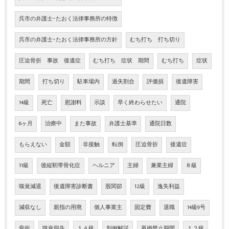
呉市の弁護士･たおく法律事務所の特徴
呉市の弁護士･たおく法律事務所の方針
むち打ち 打ち切り
圧迫骨折 事故 後遺症
むち打ち 症状 期間
むち打ち
症状
期間
打ち切り
駐車場内
過失割合
評価損
後遺障害
14級
死亡
慰謝料
示談
早く終わらせたい
通院
6ヶ月
治療中
また事故
弁護士基準
通院日数
もらえない
金額
非接触
転倒
圧迫骨折
後遺症
11級
後縦靭帯骨化症
ヘルニア
主婦
兼業主婦
８級
嗅覚減退
後遺障害診断書
股関節
12級
逸失利益
減収なし
親指の用廃
個人事業主
固定費
退職
14級9号
骨折
嗅覚脱失
１４級
判例解説
再婚禁止期間
１２級