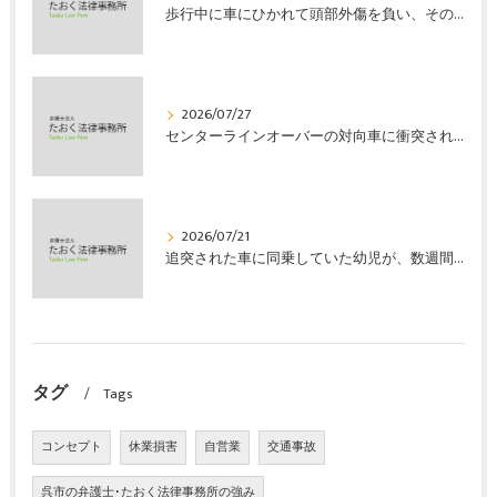
歩行中に車にひかれて頭部外傷を負い、その４か月後に亡くなり、死亡部分も含めて裁判所の基準で損害賠償金を獲得した事案｜たおく法律事務所
2026/07/27
センターラインオーバーの対向車に衝突され、むち打ちを発症し、裁判所の基準で慰謝料などの損害賠償金を獲得した事案｜たおく法律事務所
2026/07/21
追突された車に同乗していた幼児が、数週間の経過観察の後、裁判所の基準で人損の賠償金を獲得した事案｜たおく法律事務所
タグ
Tags
コンセプト
休業損害
自営業
交通事故
呉市の弁護士･たおく法律事務所の強み