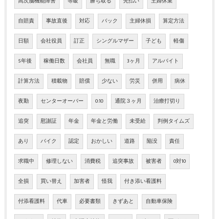
高次脳機能障害
等級
勝ち取る
先払い
主婦休業
自賠責
事故直後
対応
バック
主婦休損
算定方法
日額
会社役員
訂正
シングルマザー
子ども
軽傷
5年後
稼働日数
会社員
無職
3ヶ月
アルバイト
計算方法
積載物
賠償
少ない
労災
併用
病休
夜勤
センターオーバー
0:10
通院３ヶ月
治療打切り
追突
慰謝証
年金
年金と労働
未受給
判例タイムズ
あり
バイク
認定
おかしい
道路
陥没
責任
求職中
修理しない
消費税
追突事故
被害者
0対10
全損
買い替え
加害者
怪我
付き添い看護料
付添看護料
代車
必要書類
きずあと
自動車保険