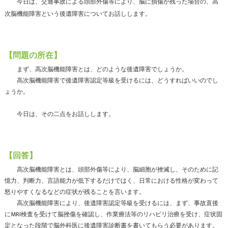
今日は、交通事故による頭部外傷等により、脳に損傷が残った場合の、高
次脳機能障害という後遺障害についてお話しします。
【問題の所在】
まず、高次脳機能障害とは、どのような後遺障害でしょうか。
高次脳機能障害で後遺障害認定等級を受けるには、どうすればいいのでし
ょうか。
今日は、その二点をお話しします。
【回答】
高次脳機能障害とは、頭部外傷等により、脳細胞が挫滅し、そのために記
憶力、判断力、言語能力が低下するだけではく、日常における性格が変わって
怒りやすくなるなどの症状が残ることを言います。
高次脳機能障害により、後遺障害認定等級を受けるには、まず、事故直後
にMRI検査を受けて脳挫傷を確認し、作業療法等のリハビリ治療を受け、症状固
定となった段階で脳外科医に後遺障害診断書を書いてもらう必要があります。