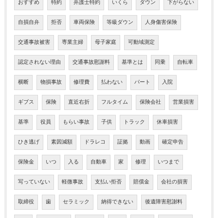
おすすめ
特約
弁護士特約
いくら
ダウン
下がらない
自損自弁
拒否
車両保険
等級ダウン
人身傷害保険
交通事故被害
専業主婦
母子家庭
可動域測定
認定されない理由
交通事故慰謝料
基準とは
同乗
自転車
横断
物損事故
修理費
払わない
パート
入院
ギブス
保険
直近右折
フルタイム
保険会社
営業損害
基準
役員
もらい事故
子供
トラック
休車損害
ひき逃げ
素因減額
ドラレコ
証拠
動画
確定申告
保険金
いつ
入る
自動車
家
修理
いつまで
写っていない
軽微事故
支払い拒否
賠償金
会社の損害
取締役
歯
セラミック
納得できない
後遺障害慰謝料