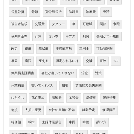
骨盤骨折
分類
寛骨臼骨折
診断書
治療費
申請
被害者請求
交通費
タクシー
車
可動域
関節
制限
裁判所基準
計算
赤い本
ギプス
判例
長期かつ不規則
改定
傷痕
醜状痕
非接触事故
車同士
可動域制限
原因
病院
変える
認定されるには
交渉
事故
10:0
休業損害証明書
会社が書いてくれない
治療
対策
休業補償
書いてくれない
相場
労働能力喪失期間
むちうち
死亡事故
高齢者
示談金
賠償額
漫画特集
物損
人損に変更
会社の書類に不備
就業予定
修理費用
時価額
8対2
主婦休業損害
車両
時価
調べ方