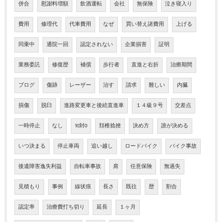
併合
慰謝料増額
飲酒運転
会社
無保険
泣き寝入り
費用
修理代
代車費用
なぜ
買い替え諸費用
上げる
同乗中
通院一回
認定されない
企業損害
証明
業務委託
修復歴
補償
歩行者
直進と右折
治療期間
ブログ
傷跡
レーザー
治す
請求
難しい
内臓
損傷
脱臼
進路変更車と後続直進車
１４級９号
交差点
一時停止
なし
10対0
頚椎捻挫
決め方
誰が決める
いつ決まる
停止車両
追い越し
ロードバイク
バイク事故
後遺障害逸失利益
自転車事故
肩
任意保険
無過失
見積もり
事例
線状痕
長さ
既往
歴
割合
認定率
治療費打ち切り
延長
１ヶ月