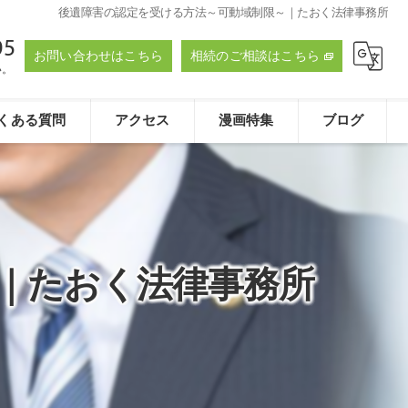
後遺障害の認定を受ける方法～可動域制限～｜たおく法律事務所
95
お問い合わせはこちら
相続のご相談はこちら
い。
くある質問
アクセス
漫画特集
ブログ
たおく法律事務所
｜たおく法律事務所