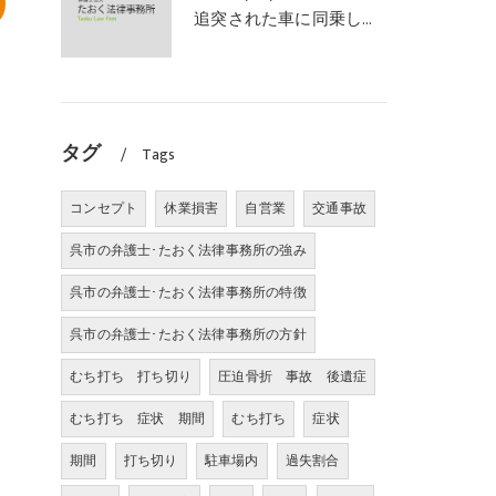
追突された車に同乗していた幼児が、数週間の経過観察の後、裁判所の基準で人損の賠償金を獲得した事案｜たおく法律事務所
タグ
Tags
コンセプト
休業損害
自営業
交通事故
呉市の弁護士･たおく法律事務所の強み
呉市の弁護士･たおく法律事務所の特徴
呉市の弁護士･たおく法律事務所の方針
むち打ち 打ち切り
圧迫骨折 事故 後遺症
むち打ち 症状 期間
むち打ち
症状
期間
打ち切り
駐車場内
過失割合