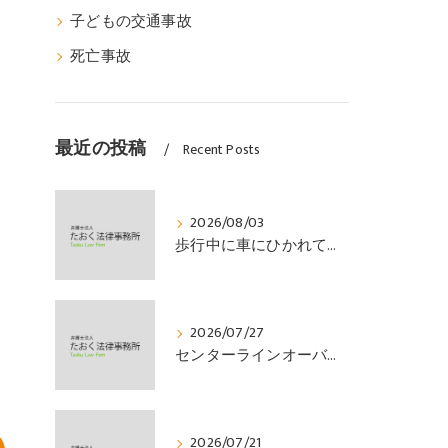
子どもの交通事故
死亡事故
最近の投稿
Recent Posts
2026/08/03
歩行中に車にひかれて頭部外傷を負い、その４か月後に亡くなり、死亡部分も含めて裁判所の基準で損害賠償金を獲得した事案｜たおく法律事務所
2026/07/27
センターラインオーバーの対向車に衝突され、むち打ちを発症し、裁判所の基準で慰謝料などの損害賠償金を獲得した事案｜たおく法律事務所
2026/07/21