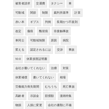
被害者請求
交通費
タクシー
車
可動域
関節
制限
裁判所基準
計算
赤い本
ギプス
判例
長期かつ不規則
改定
傷痕
醜状痕
非接触事故
車同士
可動域制限
原因
病院
変える
認定されるには
交渉
事故
10:0
休業損害証明書
会社が書いてくれない
治療
対策
休業補償
書いてくれない
相場
労働能力喪失期間
むちうち
死亡事故
高齢者
示談金
賠償額
漫画特集
物損
人損に変更
会社の書類に不備