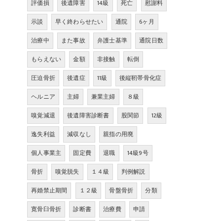
評価損
後遺障害
14級
死亡
慰謝料
示談
早く終わらせたい
通院
6ヶ月
治療中
また事故
弁護士基準
通院日数
もらえない
金額
非接触
転倒
圧迫骨折
後遺症
11級
後縦靭帯骨化症
ヘルニア
主婦
兼業主婦
８級
嗅覚減退
後遺障害診断書
股関節
12級
逸失利益
減収なし
親指の用廃
個人事業主
固定費
退職
14級9号
骨折
嗅覚脱失
１４級
判例解説
再婚禁止期間
１２級
骨盤骨折
分類
寛骨臼骨折
診断書
治療費
申請