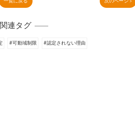
一覧に戻る
次のページ >
関連タグ
定
#可動域制限
#認定されない理由