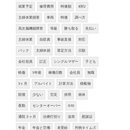
就業予定
修理費用
時価額
8対2
主婦休業損害
車両
時価
調べ方
高次脳機能障害
等級
勝ち取る
先払い
主婦休業
自賠責
事故直後
対応
バック
主婦休損
算定方法
日額
会社役員
訂正
シングルマザー
子ども
軽傷
5年後
稼働日数
会社員
無職
3ヶ月
アルバイト
計算方法
積載物
賠償
少ない
労災
併用
病休
夜勤
センターオーバー
0:10
通院３ヶ月
治療打切り
追突
慰謝証
年金
年金と労働
未受給
判例タイムズ