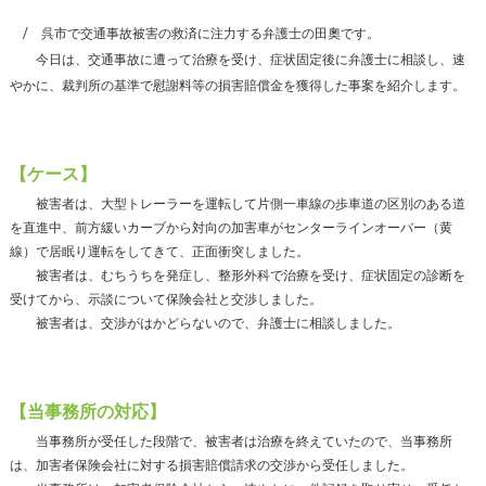
呉市で交通事故被害の救済に注力する弁護士の田奧です。
今日は、交通事故に遭って治療を受け、症状固定後に弁護士に相談し、速
やかに、裁判所の基準で慰謝料等の損害賠償金を獲得した事案を紹介します。
【ケース】
被害者は、大型トレーラーを運転して片側一車線の歩車道の区別のある道
を直進中、前方緩いカーブから対向の加害車がセンターラインオーバー（黄
線）で居眠り運転をしてきて、正面衝突しました。
被害者は、むちうちを発症し、整形外科で治療を受け、症状固定の診断を
受けてから、示談について保険会社と交渉しました。
被害者は、交渉がはかどらないので、弁護士に相談しました。
【当事務所の対応】
当事務所が受任した段階で、被害者は治療を終えていたので、当事務所
は、加害者保険会社に対する損害賠償請求の交渉から受任しました。