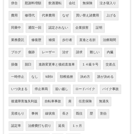
併合
慰謝料増額
飲酒運転
会社
無保険
泣き寝入り
費用
修理代
代車費用
なぜ
買い替え諸費用
上げる
同乗中
通院一回
認定されない
企業損害
証明
業務委託
修復歴
補償
歩行者
直進と右折
治療期間
ブログ
傷跡
レーザー
治す
請求
難しい
内臓
損傷
脱臼
進路変更車と後続直進車
１４級９号
交差点
一時停止
なし
10対0
頚椎捻挫
決め方
誰が決める
いつ決まる
停止車両
追い越し
ロードバイク
バイク事故
後遺障害逸失利益
自転車事故
肩
任意保険
無過失
見積もり
事例
線状痕
長さ
既往
歴
割合
認定率
治療費打ち切り
延長
１ヶ月