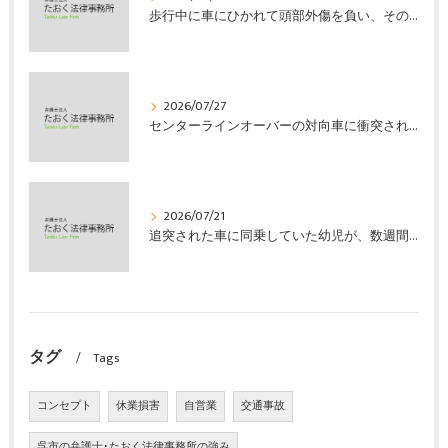
歩行中に車にひかれて頭部外傷を負い、その４か月後に亡くなり、死亡部分も含めて裁判所の基準で損害賠償金を獲得した事案｜たおく法律事務所
2026/07/27
センターラインオーバーの対向車に衝突され、むち打ちを発症し、裁判所の基準で慰謝料などの損害賠償金を獲得した事案｜たおく法律事務所
2026/07/21
追突された車に同乗していた幼児が、数週間の経過観察の後、裁判所の基準で人損の賠償金を獲得した事案｜たおく法律事務所
タグ
Tags
コンセプト
休業損害
自営業
交通事故
呉市の弁護士･たおく法律事務所の強み