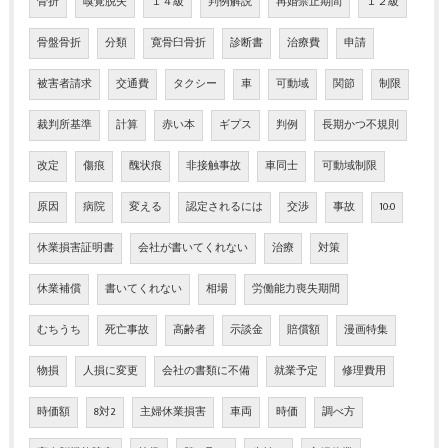
骨折
嗅覚脱失
１４級
判例解説
再婚禁止期間
１２級
骨盤骨折
分類
寛骨臼骨折
診断書
治療費
申請
被害者請求
交通費
タクシー
車
可動域
関節
制限
裁判所基準
計算
赤い本
ギプス
判例
長期かつ不規則
改定
傷痕
醜状痕
非接触事故
車同士
可動域制限
原因
病院
変える
認定されるには
交渉
事故
10:0
休業損害証明書
会社が書いてくれない
治療
対策
休業補償
書いてくれない
相場
労働能力喪失期間
むちうち
死亡事故
高齢者
示談金
賠償額
漫画特集
物損
人損に変更
会社の書類に不備
就業予定
修理費用
時価額
8対2
主婦休業損害
車両
時価
調べ方