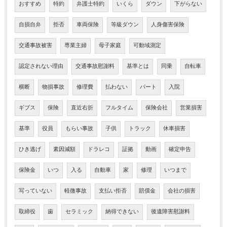
おすすめ
特約
弁護士特約
いくら
ダウン
下がらない
自損自弁
拒否
車両保険
等級ダウン
人身傷害保険
交通事故被害
専業主婦
母子家庭
可動域測定
認定されない理由
交通事故慰謝料
基準とは
同乗
自転車
横断
物損事故
修理費
払わない
パート
入院
ギブス
保険
直近右折
フルタイム
保険会社
営業損害
基準
役員
もらい事故
子供
トラック
休車損害
ひき逃げ
素因減額
ドラレコ
証拠
動画
確定申告
保険金
いつ
入る
自動車
家
修理
いつまで
写っていない
軽微事故
支払い拒否
賠償金
会社の損害
取締役
歯
セラミック
納得できない
後遺障害慰謝料