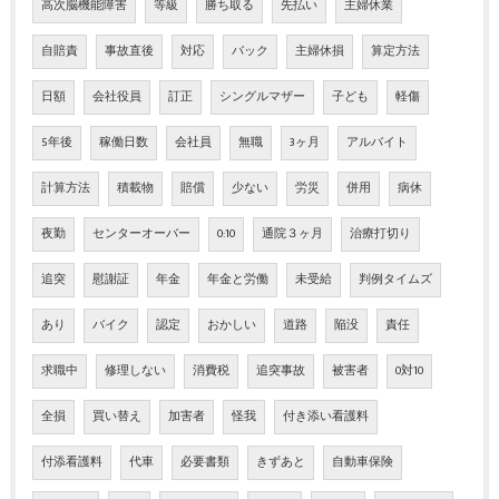
高次脳機能障害
等級
勝ち取る
先払い
主婦休業
自賠責
事故直後
対応
バック
主婦休損
算定方法
日額
会社役員
訂正
シングルマザー
子ども
軽傷
5年後
稼働日数
会社員
無職
3ヶ月
アルバイト
計算方法
積載物
賠償
少ない
労災
併用
病休
夜勤
センターオーバー
0:10
通院３ヶ月
治療打切り
追突
慰謝証
年金
年金と労働
未受給
判例タイムズ
あり
バイク
認定
おかしい
道路
陥没
責任
求職中
修理しない
消費税
追突事故
被害者
0対10
全損
買い替え
加害者
怪我
付き添い看護料
付添看護料
代車
必要書類
きずあと
自動車保険