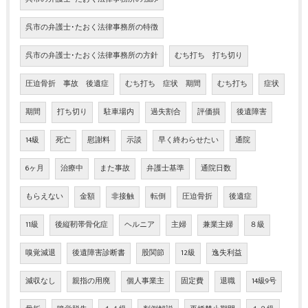
呉市の弁護士･たおく法律事務所の特徴
呉市の弁護士･たおく法律事務所の方針
むち打ち 打ち切り
圧迫骨折 事故 後遺症
むち打ち 症状 期間
むち打ち
症状
期間
打ち切り
駐車場内
過失割合
評価損
後遺障害
14級
死亡
慰謝料
示談
早く終わらせたい
通院
6ヶ月
治療中
また事故
弁護士基準
通院日数
もらえない
金額
非接触
転倒
圧迫骨折
後遺症
11級
後縦靭帯骨化症
ヘルニア
主婦
兼業主婦
８級
嗅覚減退
後遺障害診断書
股関節
12級
逸失利益
減収なし
親指の用廃
個人事業主
固定費
退職
14級9号