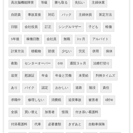
高次脳機能障害
等級
勝ち取る
先払い
主婦休業
自賠責
事故直後
対応
バック
主婦休損
算定方法
日額
会社役員
訂正
シングルマザー
子ども
軽傷
5年後
稼働日数
会社員
無職
3ヶ月
アルバイト
計算方法
積載物
賠償
少ない
労災
併用
病休
夜勤
センターオーバー
0:10
通院３ヶ月
治療打切り
追突
慰謝証
年金
年金と労働
未受給
判例タイムズ
あり
バイク
認定
おかしい
道路
陥没
責任
求職中
修理しない
消費税
追突事故
被害者
0対10
全損
買い替え
加害者
怪我
付き添い看護料
付添看護料
代車
必要書類
きずあと
自動車保険