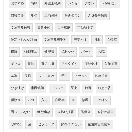
おすすめ
特約
弁護士特約
いくら
ダウン
下がらない
自損自弁
拒否
車両保険
等級ダウン
人身傷害保険
交通事故被害
専業主婦
母子家庭
可動域測定
認定されない理由
交通事故慰謝料
基準とは
同乗
自転車
横断
物損事故
修理費
払わない
パート
入院
ギブス
保険
直近右折
フルタイム
保険会社
営業損害
基準
役員
もらい事故
子供
トラック
休車損害
ひき逃げ
素因減額
ドラレコ
証拠
動画
確定申告
保険金
いつ
入る
自動車
家
修理
いつまで
写っていない
軽微事故
支払い拒否
賠償金
会社の損害
取締役
歯
セラミック
納得できない
後遺障害慰謝料