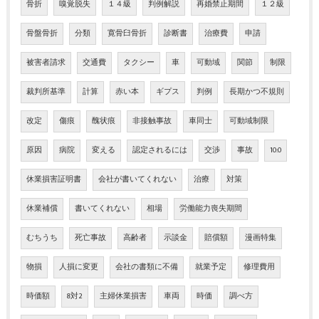
骨折
嗅覚脱失
１４級
判例解説
再婚禁止期間
１２級
骨盤骨折
分類
寛骨臼骨折
診断書
治療費
申請
被害者請求
交通費
タクシー
車
可動域
関節
制限
裁判所基準
計算
赤い本
ギプス
判例
長期かつ不規則
改定
傷痕
醜状痕
非接触事故
車同士
可動域制限
原因
病院
変える
認定されるには
交渉
事故
10:0
休業損害証明書
会社が書いてくれない
治療
対策
休業補償
書いてくれない
相場
労働能力喪失期間
むちうち
死亡事故
高齢者
示談金
賠償額
漫画特集
物損
人損に変更
会社の書類に不備
就業予定
修理費用
時価額
8対2
主婦休業損害
車両
時価
調べ方