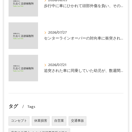
2026/08/03
歩行中に車にひかれて頭部外傷を負い、その４か月後に亡くなり、死亡部分も含めて裁判所の基準で損害賠償金を獲得した事案｜たおく法律事務所
2026/07/27
センターラインオーバーの対向車に衝突され、むち打ちを発症し、裁判所の基準で慰謝料などの損害賠償金を獲得した事案｜たおく法律事務所
2026/07/21
追突された車に同乗していた幼児が、数週間の経過観察の後、裁判所の基準で人損の賠償金を獲得した事案｜たおく法律事務所
タグ
Tags
コンセプト
休業損害
自営業
交通事故