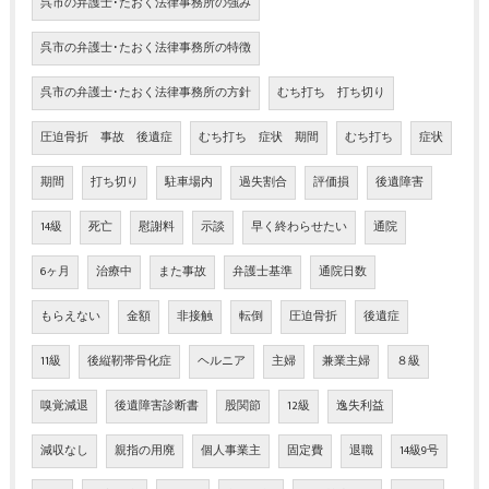
呉市の弁護士･たおく法律事務所の強み
呉市の弁護士･たおく法律事務所の特徴
呉市の弁護士･たおく法律事務所の方針
むち打ち 打ち切り
圧迫骨折 事故 後遺症
むち打ち 症状 期間
むち打ち
症状
期間
打ち切り
駐車場内
過失割合
評価損
後遺障害
14級
死亡
慰謝料
示談
早く終わらせたい
通院
6ヶ月
治療中
また事故
弁護士基準
通院日数
もらえない
金額
非接触
転倒
圧迫骨折
後遺症
11級
後縦靭帯骨化症
ヘルニア
主婦
兼業主婦
８級
嗅覚減退
後遺障害診断書
股関節
12級
逸失利益
減収なし
親指の用廃
個人事業主
固定費
退職
14級9号