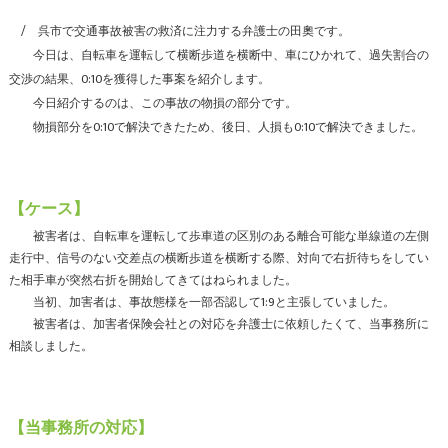
呉市で交通事故被害の救済に注力する弁護士の田奧です。
今日は、自転車を運転して横断歩道を横断中、車にひかれて、過失割合の
交渉の結果、0:10を獲得した事案を紹介します。
今日紹介するのは、この事故の物損の部分です。
物損部分を0:10で解決できたため、後日、人損も0:10で解決できました。
【ケース】
被害者は、自転車を運転して歩車道の区別のある離合可能な単線道の左側
走行中、信号のない交差点の横断歩道を横断する際、対向で右折待ちをしてい
た相手車が突然右折を開始してきてはねられました。
当初、加害者は、事故態様を一部否認して1:9と主張していました。
被害者は、加害者保険会社との対応を弁護士に依頼したくて、当事務所に
相談しました。
【当事務所の対応】