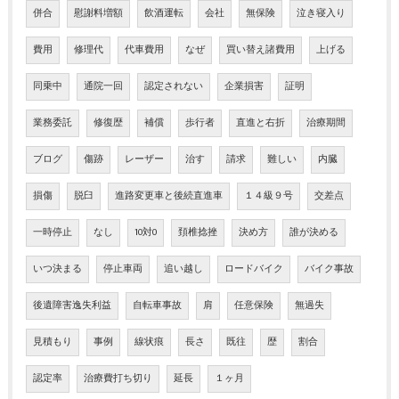
併合
慰謝料増額
飲酒運転
会社
無保険
泣き寝入り
費用
修理代
代車費用
なぜ
買い替え諸費用
上げる
同乗中
通院一回
認定されない
企業損害
証明
業務委託
修復歴
補償
歩行者
直進と右折
治療期間
ブログ
傷跡
レーザー
治す
請求
難しい
内臓
損傷
脱臼
進路変更車と後続直進車
１４級９号
交差点
一時停止
なし
10対0
頚椎捻挫
決め方
誰が決める
いつ決まる
停止車両
追い越し
ロードバイク
バイク事故
後遺障害逸失利益
自転車事故
肩
任意保険
無過失
見積もり
事例
線状痕
長さ
既往
歴
割合
認定率
治療費打ち切り
延長
１ヶ月