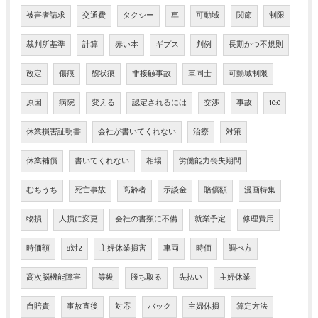
被害者請求
交通費
タクシー
車
可動域
関節
制限
裁判所基準
計算
赤い本
ギプス
判例
長期かつ不規則
改定
傷痕
醜状痕
非接触事故
車同士
可動域制限
原因
病院
変える
認定されるには
交渉
事故
10:0
休業損害証明書
会社が書いてくれない
治療
対策
休業補償
書いてくれない
相場
労働能力喪失期間
むちうち
死亡事故
高齢者
示談金
賠償額
漫画特集
物損
人損に変更
会社の書類に不備
就業予定
修理費用
時価額
8対2
主婦休業損害
車両
時価
調べ方
高次脳機能障害
等級
勝ち取る
先払い
主婦休業
自賠責
事故直後
対応
バック
主婦休損
算定方法