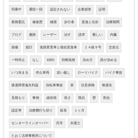
同乗中
通院一回
認定されない
企業損害
証明
業務委託
修復歴
補償
歩行者
直進と右折
治療期間
ブログ
傷跡
レーザー
治す
請求
難しい
内臓
損傷
脱臼
進路変更車と後続直進車
１４級９号
交差点
一時停止
なし
10対0
頚椎捻挫
決め方
誰が決める
いつ決まる
停止車両
追い越し
ロードバイク
バイク事故
後遺障害逸失利益
自転車事故
肩
任意保険
無過失
見積もり
事例
線状痕
長さ
既往
歴
割合
認定率
治療費打ち切り
延長
１ヶ月
センターラインオーバー
呉市
弁護士
たおく法律事務所について