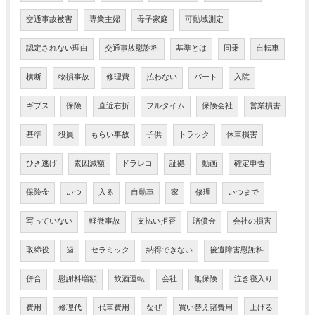
交通事故被害
専業主婦
母子家庭
可動域測定
認定されない理由
交通事故慰謝料
基準とは
同乗
自転車
横断
物損事故
修理費
払わない
パート
入院
ギブス
保険
直近右折
フルタイム
保険会社
営業損害
基準
役員
もらい事故
子供
トラック
休車損害
ひき逃げ
素因減額
ドラレコ
証拠
動画
確定申告
保険金
いつ
入る
自動車
家
修理
いつまで
写っていない
軽微事故
支払い拒否
賠償金
会社の損害
取締役
歯
セラミック
納得できない
後遺障害慰謝料
併合
慰謝料増額
飲酒運転
会社
無保険
泣き寝入り
費用
修理代
代車費用
なぜ
買い替え諸費用
上げる