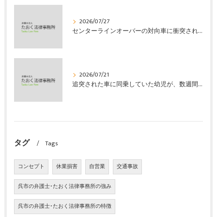
2026/07/27
センターラインオーバーの対向車に衝突され、むち打ちを発症し、裁判所の基準で慰謝料などの損害賠償金を獲得した事案｜たおく法律事務所
2026/07/21
追突された車に同乗していた幼児が、数週間の経過観察の後、裁判所の基準で人損の賠償金を獲得した事案｜たおく法律事務所
タグ
Tags
コンセプト
休業損害
自営業
交通事故
呉市の弁護士･たおく法律事務所の強み
呉市の弁護士･たおく法律事務所の特徴