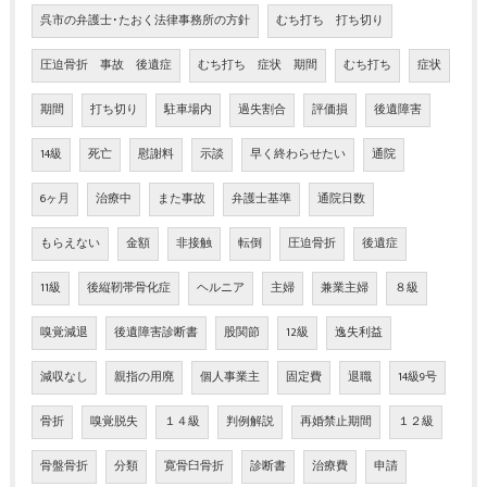
呉市の弁護士･たおく法律事務所の方針
むち打ち 打ち切り
圧迫骨折 事故 後遺症
むち打ち 症状 期間
むち打ち
症状
期間
打ち切り
駐車場内
過失割合
評価損
後遺障害
14級
死亡
慰謝料
示談
早く終わらせたい
通院
6ヶ月
治療中
また事故
弁護士基準
通院日数
もらえない
金額
非接触
転倒
圧迫骨折
後遺症
11級
後縦靭帯骨化症
ヘルニア
主婦
兼業主婦
８級
嗅覚減退
後遺障害診断書
股関節
12級
逸失利益
減収なし
親指の用廃
個人事業主
固定費
退職
14級9号
骨折
嗅覚脱失
１４級
判例解説
再婚禁止期間
１２級
骨盤骨折
分類
寛骨臼骨折
診断書
治療費
申請