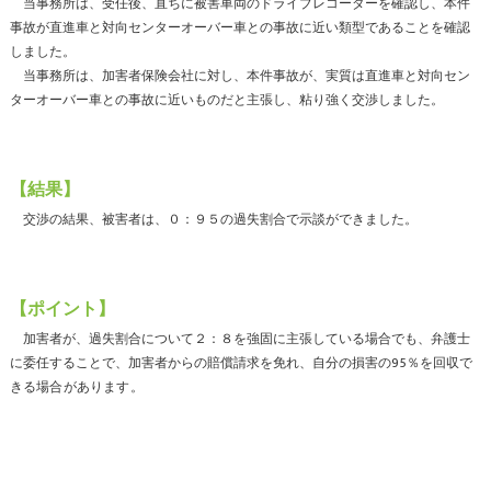
当事務所は、受任後、直ちに被害車両のドライブレコーダーを確認し、本件
事故が直進車と対向センターオーバー車との事故に近い類型であることを確認
しました。
当事務所は、加害者保険会社に対し、本件事故が、実質は直進車と対向セン
ターオーバー車との事故に近いものだと主張し、粘り強く交渉しました。
【結果】
交渉の結果、被害者は、０：９５の過失割合で示談ができました。
【ポイント】
加害者が、過失割合について２：８を強固に主張している場合でも、弁護士
に委任することで、加害者からの賠償請求を免れ、自分の損害の95％を回収
で
きる場合があります。