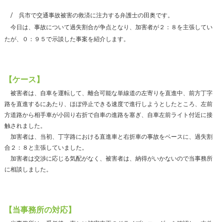
呉市で交通事故被害の救済に注力する弁護士の田奥です。
今日は、事故について過失割合が争点となり、加害者が２：８を主張してい
たが、０：９５で示談した事案を紹介します。
【ケース】
被害者は、自車を運転して、離合可能な単線道の左寄りを直進中、前方丁字
路を直進するにあたり、ほぼ停止できる速度で進行しようとしたところ、左前
方道路から相手車が小回り右折で自車の進路を塞ぎ、自車左前ライト付近に接
触されました。
加害者は、当初、丁字路における直進車と右折車の事故をベースに、過失割
合２：８と主張していました。
加害者は交渉に応じる気配がなく、被害者は、納得がいかないので当事務所
に相談しました。
【当事務所の対応】