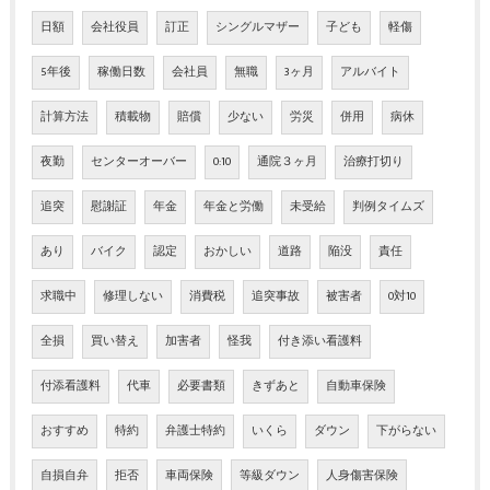
日額
会社役員
訂正
シングルマザー
子ども
軽傷
5年後
稼働日数
会社員
無職
3ヶ月
アルバイト
計算方法
積載物
賠償
少ない
労災
併用
病休
夜勤
センターオーバー
0:10
通院３ヶ月
治療打切り
追突
慰謝証
年金
年金と労働
未受給
判例タイムズ
あり
バイク
認定
おかしい
道路
陥没
責任
求職中
修理しない
消費税
追突事故
被害者
0対10
全損
買い替え
加害者
怪我
付き添い看護料
付添看護料
代車
必要書類
きずあと
自動車保険
おすすめ
特約
弁護士特約
いくら
ダウン
下がらない
自損自弁
拒否
車両保険
等級ダウン
人身傷害保険