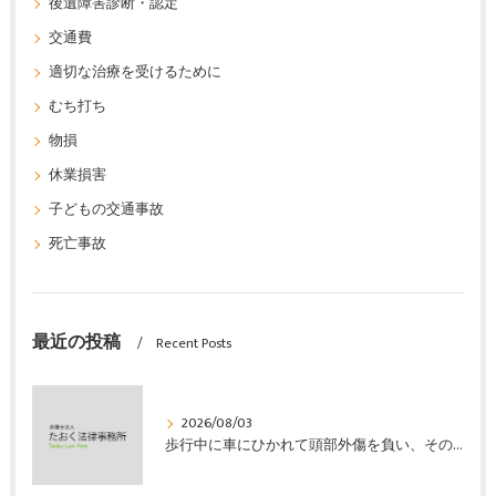
後遺障害診断・認定
交通費
適切な治療を受けるために
むち打ち
物損
休業損害
子どもの交通事故
死亡事故
最近の投稿
Recent Posts
2026/08/03
歩行中に車にひかれて頭部外傷を負い、その４か月後に亡くなり、死亡部分も含めて裁判所の基準で損害賠償金を獲得した事案｜たおく法律事務所