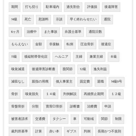
期間
打ち切り
駐車場内
過失割合
評価損
後遺障害
14級
死亡
慰謝料
示談
早く終わらせたい
通院
6ヶ月
治療中
また事故
弁護士基準
通院日数
もらえない
金額
非接触
転倒
圧迫骨折
後遺症
11級
後縦靭帯骨化症
ヘルニア
主婦
兼業主婦
８級
嗅覚減退
後遺障害診断書
股関節
12級
逸失利益
減収なし
親指の用廃
個人事業主
固定費
退職
14級9号
骨折
嗅覚脱失
１４級
判例解説
再婚禁止期間
１２級
骨盤骨折
分類
寛骨臼骨折
診断書
治療費
申請
被害者請求
交通費
タクシー
車
可動域
関節
制限
裁判所基準
計算
赤い本
ギプス
判例
長期かつ不規則