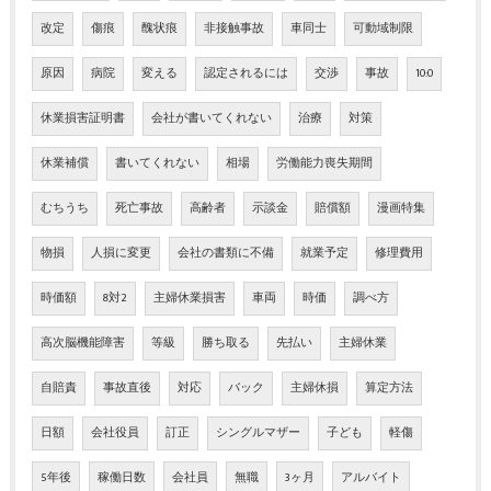
改定
傷痕
醜状痕
非接触事故
車同士
可動域制限
原因
病院
変える
認定されるには
交渉
事故
10:0
休業損害証明書
会社が書いてくれない
治療
対策
休業補償
書いてくれない
相場
労働能力喪失期間
むちうち
死亡事故
高齢者
示談金
賠償額
漫画特集
物損
人損に変更
会社の書類に不備
就業予定
修理費用
時価額
8対2
主婦休業損害
車両
時価
調べ方
高次脳機能障害
等級
勝ち取る
先払い
主婦休業
自賠責
事故直後
対応
バック
主婦休損
算定方法
日額
会社役員
訂正
シングルマザー
子ども
軽傷
5年後
稼働日数
会社員
無職
3ヶ月
アルバイト