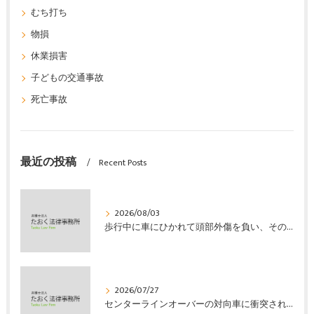
むち打ち
物損
休業損害
子どもの交通事故
死亡事故
最近の投稿
Recent Posts
2026/08/03
歩行中に車にひかれて頭部外傷を負い、その４か月後に亡くなり、死亡部分も含めて裁判所の基準で損害賠償金を獲得した事案｜たおく法律事務所
2026/07/27
センターラインオーバーの対向車に衝突され、むち打ちを発症し、裁判所の基準で慰謝料などの損害賠償金を獲得した事案｜たおく法律事務所