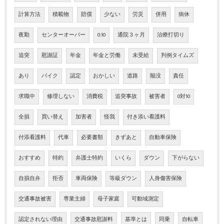
計算方法
積載物
賠償
少ない
労災
併用
病休
夜勤
センターオーバー
0:10
通院３ヶ月
治療打切り
追突
慰謝証
年金
年金と労働
未受給
判例タイムズ
あり
バイク
認定
おかしい
道路
陥没
責任
求職中
修理しない
消費税
追突事故
被害者
0対10
全損
買い替え
加害者
怪我
付き添い看護料
付添看護料
代車
必要書類
きずあと
自動車保険
おすすめ
特約
弁護士特約
いくら
ダウン
下がらない
自損自弁
拒否
車両保険
等級ダウン
人身傷害保険
交通事故被害
専業主婦
母子家庭
可動域測定
認定されない理由
交通事故慰謝料
基準とは
同乗
自転車