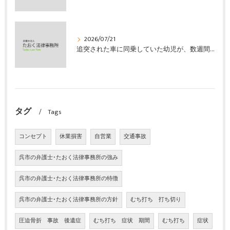
2026/07/21
追突された車に同乗していた幼児が、数週間の経過観察の後、裁判所の基準で人損の賠償金を獲得した事案｜たおく法律事務所
タグ
Tags
コンセプト
休業損害
自営業
交通事故
呉市の弁護士･たおく法律事務所の強み
呉市の弁護士･たおく法律事務所の特徴
呉市の弁護士･たおく法律事務所の方針
むち打ち 打ち切り
圧迫骨折 事故 後遺症
むち打ち 症状 期間
むち打ち
症状