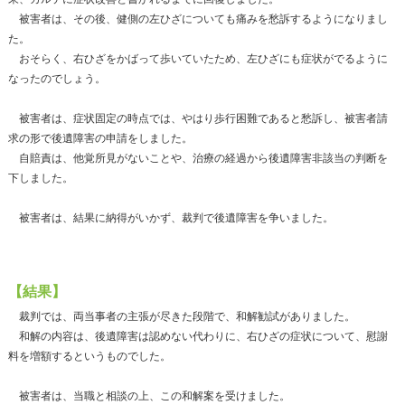
被害者は、その後、健側の左ひざについても痛みを愁訴するようになりまし
た。
おそらく、右ひざをかばって歩いていたため、左ひざにも症状がでるように
なったのでしょう。
被害者は、症状固定の時点では、やはり歩行困難であると愁訴し、被害者請
求の形で後遺障害の申請をしました。
自賠責は、他覚所見がないことや、治療の経過から後遺障害非該当の判断を
下しました。
被害者は、結果に納得がいかず、裁判で後遺障害を争いました。
【結果】
裁判では、両当事者の主張が尽きた段階で、和解勧試がありました。
和解の内容は、後遺障害は認めない代わりに、右ひざの症状について、慰謝
料を増額するというものでした。
被害者は、当職と相談の上、この和解案を受けました。