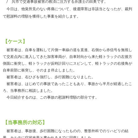
呉市で交通事故被害の救済に注力する弁護士の田奥です。
今日は、他覚所見のない疼痛について、後遺障害は非該当となったが、裁判
で慰謝料の増額を獲得した事案を紹介します。
【ケース】
被害者は、自車を運転して片側一車線の道を直進、右側から赤信号を無視し
て交差点内に進入してきた加害車両が、自車対向から来た軽トラックの左後方
側面に衝突し、軽トラックが反時計回りにスピンして、軽トラックの右後角が
自車前部に衝突し、そのまま停止しました。
被害者は、右ひざを強打し、歩行困難になりました。
被害者は、はじめての事故であったこともあり、事故から半月が経過したこ
ろ、当事務所に相談しました。
今日紹介するのは、この事故の慰謝料増額の部分です。
【当事務所の対応】
被害者は、事故後、歩行困難になったものの、整形外科でのリハビリの結
果、カルテに症状改善と書かれるまでに回復しました。