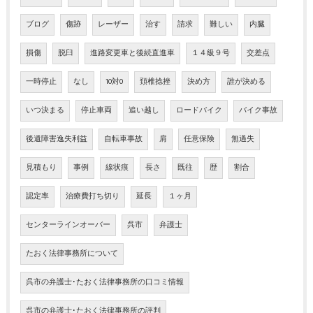
ブログ
傷跡
レーザー
治す
請求
難しい
内臓
損傷
脱臼
進路変更車と後続直進車
１４級９号
交差点
一時停止
なし
10対0
頚椎捻挫
決め方
誰が決める
いつ決まる
停止車両
追い越し
ロードバイク
バイク事故
後遺障害逸失利益
自転車事故
肩
任意保険
無過失
見積もり
事例
線状痕
長さ
既往
歴
割合
認定率
治療費打ち切り
延長
１ヶ月
センターラインオーバー
呉市
弁護士
たおく法律事務所について
呉市の弁護士･たおく法律事務所の口コミ情報
呉市の弁護士･たおく法律事務所の評判