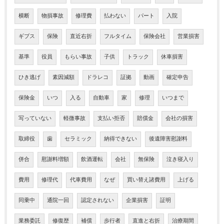
横断
物損事故
修理費
払わない
パート
入院
ギブス
保険
直近右折
フルタイム
保険会社
営業損害
基準
役員
もらい事故
子供
トラック
休車損害
ひき逃げ
素因減額
ドラレコ
証拠
動画
確定申告
保険金
いつ
入る
自動車
家
修理
いつまで
写っていない
軽微事故
支払い拒否
賠償金
会社の損害
取締役
歯
セラミック
納得できない
後遺障害慰謝料
併合
慰謝料増額
飲酒運転
会社
無保険
泣き寝入り
費用
修理代
代車費用
なぜ
買い替え諸費用
上げる
同乗中
通院一回
認定されない
企業損害
証明
業務委託
修復歴
補償
歩行者
直進と右折
治療期間