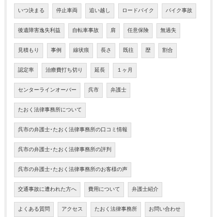
いつ決まる
停止車両
追い越し
ロードバイク
バイク事故
後遺障害逸失利益
自転車事故
肩
任意保険
無過失
見積もり
事例
線状痕
長さ
既往
歴
割合
認定率
治療費打ち切り
延長
１ヶ月
センターラインオーバー
呉市
弁護士
たおく法律事務所について
呉市の弁護士･たおく法律事務所の口コミ情報
呉市の弁護士･たおく法律事務所の評判
呉市の弁護士･たおく法律事務所のお客様の声
交通事故に遭われた方へ
費用について
弁護士紹介
よくある質問
アクセス
たおく法律事務所
お問い合わせ