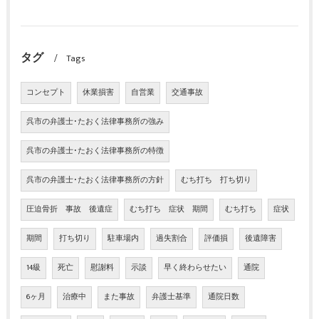
タグ
Tags
コンセプト
休業損害
自営業
交通事故
呉市の弁護士･たおく法律事務所の強み
呉市の弁護士･たおく法律事務所の特徴
呉市の弁護士･たおく法律事務所の方針
むち打ち 打ち切り
圧迫骨折 事故 後遺症
むち打ち 症状 期間
むち打ち
症状
期間
打ち切り
駐車場内
過失割合
評価損
後遺障害
14級
死亡
慰謝料
示談
早く終わらせたい
通院
6ヶ月
治療中
また事故
弁護士基準
通院日数