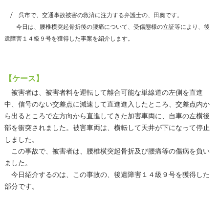
呉市で、交通事故被害の救済に注力する弁護士の、田奧です。
今日は、腰椎横突起骨折後の腰痛について、受傷態様の立証等により、後
遺障害１４級９号を獲得した事案を紹介します。
【ケース】
被害者は、被害者料を運転して離合可能な単線道の左側を直進
中、信号のない交差点に減速して直進進入したところ、交差点内か
ら出るところで左方向から直進してきた加害車両に、自車の左横後
部を衝突されました。被害車両は、横転して天井が下になって停止
しました。
この事故で、被害者は、腰椎横突起骨折及び腰痛等の傷病を負い
ました。
今日紹介するのは、この事故の、後遺障害１４級９号を獲得した
部分です。