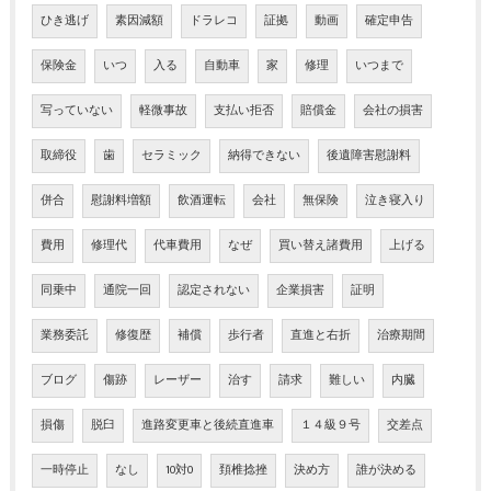
ひき逃げ
素因減額
ドラレコ
証拠
動画
確定申告
保険金
いつ
入る
自動車
家
修理
いつまで
写っていない
軽微事故
支払い拒否
賠償金
会社の損害
取締役
歯
セラミック
納得できない
後遺障害慰謝料
併合
慰謝料増額
飲酒運転
会社
無保険
泣き寝入り
費用
修理代
代車費用
なぜ
買い替え諸費用
上げる
同乗中
通院一回
認定されない
企業損害
証明
業務委託
修復歴
補償
歩行者
直進と右折
治療期間
ブログ
傷跡
レーザー
治す
請求
難しい
内臓
損傷
脱臼
進路変更車と後続直進車
１４級９号
交差点
一時停止
なし
10対0
頚椎捻挫
決め方
誰が決める