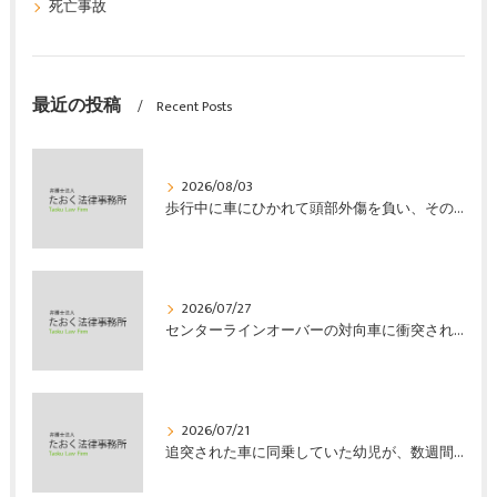
死亡事故
最近の投稿
Recent Posts
2026/08/03
歩行中に車にひかれて頭部外傷を負い、その４か月後に亡くなり、死亡部分も含めて裁判所の基準で損害賠償金を獲得した事案｜たおく法律事務所
2026/07/27
センターラインオーバーの対向車に衝突され、むち打ちを発症し、裁判所の基準で慰謝料などの損害賠償金を獲得した事案｜たおく法律事務所
2026/07/21
追突された車に同乗していた幼児が、数週間の経過観察の後、裁判所の基準で人損の賠償金を獲得した事案｜たおく法律事務所