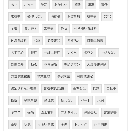
あり
バイク
認定
おかしい
道路
陥没
責任
求職中
修理しない
消費税
追突事故
被害者
0対10
全損
買い替え
加害者
怪我
付き添い看護料
付添看護料
代車
必要書類
きずあと
自動車保険
おすすめ
特約
弁護士特約
いくら
ダウン
下がらない
自損自弁
拒否
車両保険
等級ダウン
人身傷害保険
交通事故被害
専業主婦
母子家庭
可動域測定
認定されない理由
交通事故慰謝料
基準とは
同乗
自転車
横断
物損事故
修理費
払わない
パート
入院
ギブス
保険
直近右折
フルタイム
保険会社
営業損害
基準
役員
もらい事故
子供
トラック
休車損害