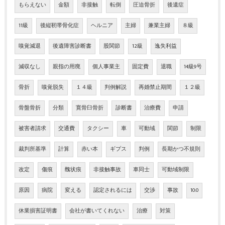
もらえない
金額
非接触
転倒
圧迫骨折
後遺症
11級
後縦靭帯骨化症
ヘルニア
主婦
兼業主婦
８級
嗅覚減退
後遺障害診断書
股関節
12級
逸失利益
減収なし
親指の用廃
個人事業主
固定費
退職
14級9号
骨折
嗅覚脱失
１４級
判例解説
再婚禁止期間
１２級
骨盤骨折
分類
寛骨臼骨折
診断書
治療費
申請
被害者請求
交通費
タクシー
車
可動域
関節
制限
裁判所基準
計算
赤い本
ギプス
判例
長期かつ不規則
改定
傷痕
醜状痕
非接触事故
車同士
可動域制限
原因
病院
変える
認定されるには
交渉
事故
10:0
休業損害証明書
会社が書いてくれない
治療
対策