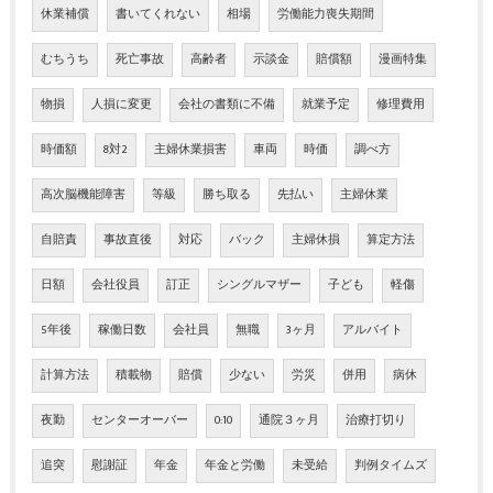
休業補償
書いてくれない
相場
労働能力喪失期間
むちうち
死亡事故
高齢者
示談金
賠償額
漫画特集
物損
人損に変更
会社の書類に不備
就業予定
修理費用
時価額
8対2
主婦休業損害
車両
時価
調べ方
高次脳機能障害
等級
勝ち取る
先払い
主婦休業
自賠責
事故直後
対応
バック
主婦休損
算定方法
日額
会社役員
訂正
シングルマザー
子ども
軽傷
5年後
稼働日数
会社員
無職
3ヶ月
アルバイト
計算方法
積載物
賠償
少ない
労災
併用
病休
夜勤
センターオーバー
0:10
通院３ヶ月
治療打切り
追突
慰謝証
年金
年金と労働
未受給
判例タイムズ