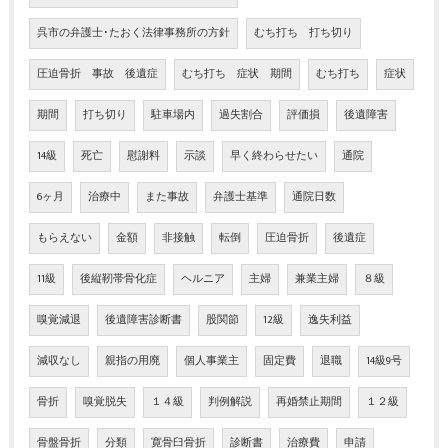
呉市の弁護士･たおく法律事務所の方針
むち打ち 打ち切り
圧迫骨折 事故 後遺症
むち打ち 症状 期間
むち打ち
症状
期間
打ち切り
駐車場内
過失割合
評価損
後遺障害
14級
死亡
慰謝料
示談
早く終わらせたい
通院
6ヶ月
治療中
また事故
弁護士基準
通院日数
もらえない
金額
非接触
転倒
圧迫骨折
後遺症
11級
後縦靭帯骨化症
ヘルニア
主婦
兼業主婦
８級
嗅覚減退
後遺障害診断書
股関節
12級
逸失利益
減収なし
親指の用廃
個人事業主
固定費
退職
14級9号
骨折
嗅覚脱失
１４級
判例解説
再婚禁止期間
１２級
骨盤骨折
分類
寛骨臼骨折
診断書
治療費
申請