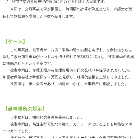
呉市で交通事故被害の救済に注力する弁護士の田奧です。
今回は、交通事故で車が損傷し、時価額の計算が争点となり、弁護士が受
任して物損額を増額した事案を紹介します。
【ケース】
この事案は、被害者が、片側二車線の道の右側を走行中、左側枝道から左
折してきた加害車両がハンドルを切り遅れて第2車線に進入し、被害車両の真横
に接触されたという事案です。
被害車両は、修理工場から修理費用68万円の見積りを提示されましたが、
加害者保険会社は時価額を56万円と見積り、経済的全損と主張してきました。
被害者は、車に愛着があり、納得がいかず、当事務所に相談しました。
【当事務所の対応】
当事務所は、物損額の交渉を受任しました。
被害車両は、高速走行可能な車種で、カーレースに出ることも可能なスポ
ーツカーでした。
そのため、被害車両は、マニュアル車とオートマチック車で市場価額が大