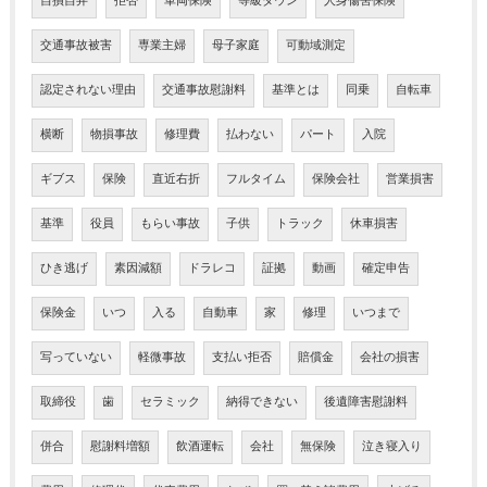
自損自弁
拒否
車両保険
等級ダウン
人身傷害保険
交通事故被害
専業主婦
母子家庭
可動域測定
認定されない理由
交通事故慰謝料
基準とは
同乗
自転車
横断
物損事故
修理費
払わない
パート
入院
ギブス
保険
直近右折
フルタイム
保険会社
営業損害
基準
役員
もらい事故
子供
トラック
休車損害
ひき逃げ
素因減額
ドラレコ
証拠
動画
確定申告
保険金
いつ
入る
自動車
家
修理
いつまで
写っていない
軽微事故
支払い拒否
賠償金
会社の損害
取締役
歯
セラミック
納得できない
後遺障害慰謝料
併合
慰謝料増額
飲酒運転
会社
無保険
泣き寝入り