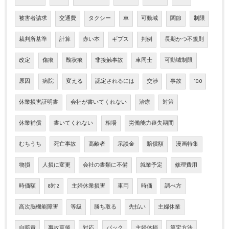
被害者請求
交通費
タクシー
車
可動域
関節
制限
裁判所基準
計算
赤い本
ギプス
判例
長期かつ不規則
改定
傷痕
醜状痕
非接触事故
車同士
可動域制限
原因
病院
変える
認定されるには
交渉
事故
10:0
休業損害証明書
会社が書いてくれない
治療
対策
休業補償
書いてくれない
相場
労働能力喪失期間
むちうち
死亡事故
高齢者
示談金
賠償額
漫画特集
物損
人損に変更
会社の書類に不備
就業予定
修理費用
時価額
8対2
主婦休業損害
車両
時価
調べ方
高次脳機能障害
等級
勝ち取る
先払い
主婦休業
自賠責
事故直後
対応
バック
主婦休損
算定方法