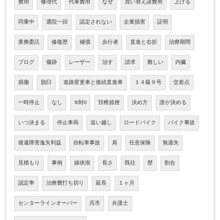
費用
修理代
代車費用
なぜ
買い替え諸費用
上げる
同乗中
通院一回
認定されない
企業損害
証明
業務委託
修復歴
補償
歩行者
直進と右折
治療期間
ブログ
傷跡
レーザー
治す
請求
難しい
内臓
損傷
脱臼
進路変更車と後続直進車
１４級９号
交差点
一時停止
なし
10対0
頚椎捻挫
決め方
誰が決める
いつ決まる
停止車両
追い越し
ロードバイク
バイク事故
後遺障害逸失利益
自転車事故
肩
任意保険
無過失
見積もり
事例
線状痕
長さ
既往
歴
割合
認定率
治療費打ち切り
延長
１ヶ月
センターラインオーバー
呉市
弁護士