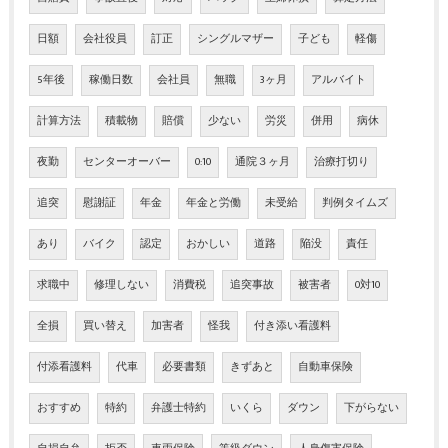
日額
会社役員
訂正
シングルマザー
子ども
軽傷
5年後
稼働日数
会社員
無職
3ヶ月
アルバイト
計算方法
積載物
賠償
少ない
労災
併用
病休
夜勤
センターオーバー
0:10
通院３ヶ月
治療打切り
追突
慰謝証
年金
年金と労働
未受給
判例タイムズ
あり
バイク
認定
おかしい
道路
陥没
責任
求職中
修理しない
消費税
追突事故
被害者
0対10
全損
買い替え
加害者
怪我
付き添い看護料
付添看護料
代車
必要書類
きずあと
自動車保険
おすすめ
特約
弁護士特約
いくら
ダウン
下がらない