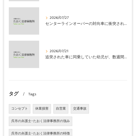
2026/07/27
センターラインオーバーの対向車に衝突され、むち打ちを発症し、裁判所の基準で慰謝料などの損害賠償金を獲得した事案｜たおく法律事務所
2026/07/21
追突された車に同乗していた幼児が、数週間の経過観察の後、裁判所の基準で人損の賠償金を獲得した事案｜たおく法律事務所
タグ
Tags
コンセプト
休業損害
自営業
交通事故
呉市の弁護士･たおく法律事務所の強み
呉市の弁護士･たおく法律事務所の特徴