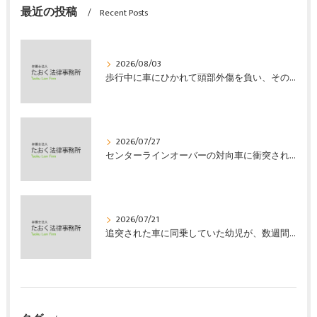
最近の投稿
Recent Posts
2026/08/03
歩行中に車にひかれて頭部外傷を負い、その４か月後に亡くなり、死亡部分も含めて裁判所の基準で損害賠償金を獲得した事案｜たおく法律事務所
2026/07/27
センターラインオーバーの対向車に衝突され、むち打ちを発症し、裁判所の基準で慰謝料などの損害賠償金を獲得した事案｜たおく法律事務所
2026/07/21
追突された車に同乗していた幼児が、数週間の経過観察の後、裁判所の基準で人損の賠償金を獲得した事案｜たおく法律事務所