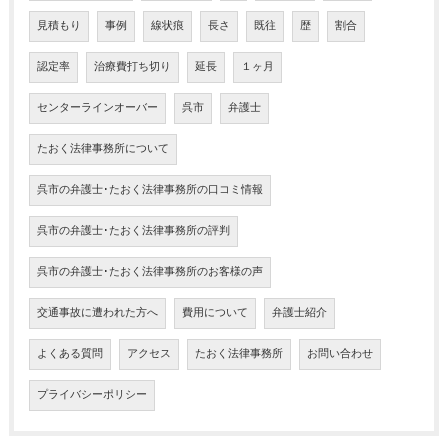
見積もり
事例
線状痕
長さ
既往
歴
割合
認定率
治療費打ち切り
延長
１ヶ月
センターラインオーバー
呉市
弁護士
たおく法律事務所について
呉市の弁護士･たおく法律事務所の口コミ情報
呉市の弁護士･たおく法律事務所の評判
呉市の弁護士･たおく法律事務所のお客様の声
交通事故に遭われた方へ
費用について
弁護士紹介
よくある質問
アクセス
たおく法律事務所
お問い合わせ
プライバシーポリシー