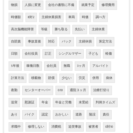
物損
人損に変更
会社の書類に不備
就業予定
修理費用
時価額
8対2
主婦休業損害
車両
時価
調べ方
高次脳機能障害
等級
勝ち取る
先払い
主婦休業
自賠責
事故直後
対応
バック
主婦休損
算定方法
日額
会社役員
訂正
シングルマザー
子ども
軽傷
5年後
稼働日数
会社員
無職
3ヶ月
アルバイト
計算方法
積載物
賠償
少ない
労災
併用
病休
夜勤
センターオーバー
0:10
通院３ヶ月
治療打切り
追突
慰謝証
年金
年金と労働
未受給
判例タイムズ
あり
バイク
認定
おかしい
道路
陥没
責任
求職中
修理しない
消費税
追突事故
被害者
0対10