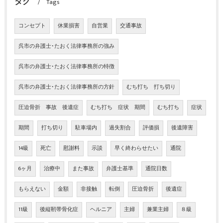
タグ
Tags
コンセプト
休業損害
自営業
交通事故
呉市の弁護士･たおく法律事務所の強み
呉市の弁護士･たおく法律事務所の特徴
呉市の弁護士･たおく法律事務所の方針
むち打ち 打ち切り
圧迫骨折 事故 後遺症
むち打ち 症状 期間
むち打ち
症状
期間
打ち切り
駐車場内
過失割合
評価損
後遺障害
14級
死亡
慰謝料
示談
早く終わらせたい
通院
6ヶ月
治療中
また事故
弁護士基準
通院日数
もらえない
金額
非接触
転倒
圧迫骨折
後遺症
11級
後縦靭帯骨化症
ヘルニア
主婦
兼業主婦
８級