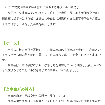
呉市で交通事故被害の救済に注力する弁護士の田奧です。
今日は、交通事故でむちうちを発症し、治療終了後に加害者保険会社から
賠償額の提示を受けた後、弁護士に委任して慰謝料を含む損害賠償金を弁護士
基準で請求し、獲得した事案を紹介します。
【ケース】
本件は、被害車両を運転して、片側二車線の右側車線を走行中、左前方の
トラックから積み荷が崩れて落下し、自車進路を塞いで衝突したという事案で
す。
被害者は、本件事故により、むちうちを発症して6か月通院した後、自分で
示談交渉をすることに不安を感じて当事務所に相談しました。
【当事務所の対応】
当事務所は、示談交渉の段階から受任しました。
加害者保険会社は、当事務所が受任した直後、当事務所が賠償案を提示す