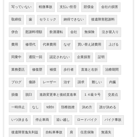
写っていない
軽微事故
支払い拒否
賠償金
会社の損害
取締役
歯
セラミック
納得できない
後遺障害慰謝料
併合
慰謝料増額
飲酒運転
会社
無保険
泣き寝入り
費用
修理代
代車費用
なぜ
買い替え諸費用
上げる
同乗中
通院一回
認定されない
企業損害
証明
業務委託
修復歴
補償
歩行者
直進と右折
治療期間
ブログ
傷跡
レーザー
治す
請求
難しい
内臓
損傷
脱臼
進路変更車と後続直進車
１４級９号
交差点
一時停止
なし
10対0
頚椎捻挫
決め方
誰が決める
いつ決まる
停止車両
追い越し
ロードバイク
バイク事故
後遺障害逸失利益
自転車事故
肩
任意保険
無過失