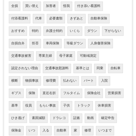
全損
買い替え
加害者
怪我
付き添い看護料
付添看護料
代車
必要書類
きずあと
自動車保険
おすすめ
特約
弁護士特約
いくら
ダウン
下がらない
自損自弁
拒否
車両保険
等級ダウン
人身傷害保険
交通事故被害
専業主婦
母子家庭
可動域測定
認定されない理由
交通事故慰謝料
基準とは
同乗
自転車
横断
物損事故
修理費
払わない
パート
入院
ギブス
保険
直近右折
フルタイム
保険会社
営業損害
基準
役員
もらい事故
子供
トラック
休車損害
ひき逃げ
素因減額
ドラレコ
証拠
動画
確定申告
保険金
いつ
入る
自動車
家
修理
いつまで