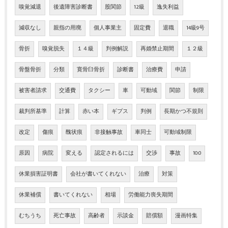
嗅覚減退
後遺障害診断書
股関節
12級
逸失利益
減収なし
親指の用廃
個人事業主
固定費
退職
14級9号
骨折
嗅覚脱失
１４級
判例解説
再婚禁止期間
１２級
骨盤骨折
分類
寛骨臼骨折
診断書
治療費
申請
被害者請求
交通費
タクシー
車
可動域
関節
制限
裁判所基準
計算
赤い本
ギプス
判例
長期かつ不規則
改定
傷痕
醜状痕
非接触事故
車同士
可動域制限
原因
病院
変える
認定されるには
交渉
事故
10:0
休業損害証明書
会社が書いてくれない
治療
対策
休業補償
書いてくれない
相場
労働能力喪失期間
むちうち
死亡事故
高齢者
示談金
賠償額
漫画特集