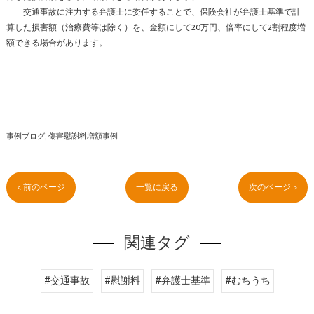
交通事故に注力する弁護士に委任することで、保険会社が弁護士基準で計
算した損害額（治療費等は除く）を、金額にして20万円、倍率にして2割程度増
額できる場合があります。
事例ブログ
傷害慰謝料増額事例
< 前のページ
一覧に戻る
次のページ >
関連タグ
#交通事故
#慰謝料
#弁護士基準
#むちうち