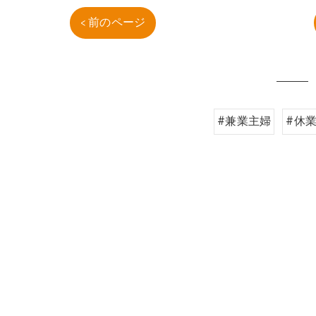
< 前のページ
#兼業主婦
#休