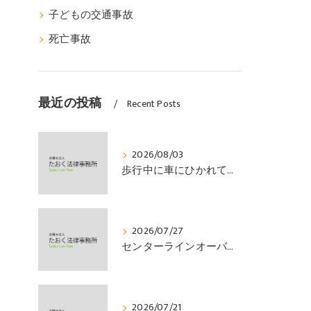
子どもの交通事故
死亡事故
最近の投稿
Recent Posts
2026/08/03
歩行中に車にひかれて頭部外傷を負い、その４か月後に亡くなり、死亡部分も含めて裁判所の基準で損害賠償金を獲得した事案｜たおく法律事務所
2026/07/27
センターラインオーバーの対向車に衝突され、むち打ちを発症し、裁判所の基準で慰謝料などの損害賠償金を獲得した事案｜たおく法律事務所
2026/07/21