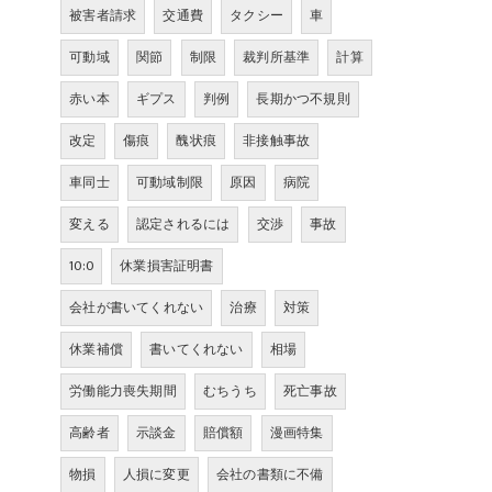
被害者請求
交通費
タクシー
車
可動域
関節
制限
裁判所基準
計算
赤い本
ギプス
判例
長期かつ不規則
改定
傷痕
醜状痕
非接触事故
車同士
可動域制限
原因
病院
変える
認定されるには
交渉
事故
10:0
休業損害証明書
会社が書いてくれない
治療
対策
休業補償
書いてくれない
相場
労働能力喪失期間
むちうち
死亡事故
高齢者
示談金
賠償額
漫画特集
物損
人損に変更
会社の書類に不備