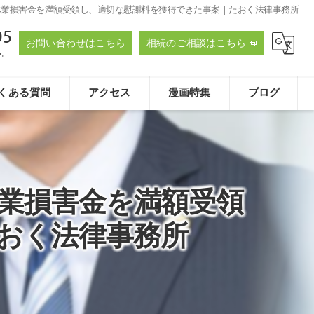
休業損害金を満額受領し、適切な慰謝料を獲得できた事案｜たおく法律事務所
95
お問い合わせはこちら
相続のご相談はこちら
い。
くある質問
アクセス
漫画特集
ブログ
たおく法律事務所
業損害金を満額受領
おく法律事務所