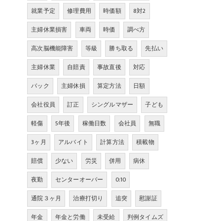
就業予定
修理費用
時価額
8対2
主婦休業損害
車両
時価
調べ方
高次脳機能障害
等級
勝ち取る
先払い
主婦休業
自賠責
事故直後
対応
バック
主婦休損
算定方法
日額
会社役員
訂正
シングルマザー
子ども
軽傷
5年後
稼働日数
会社員
無職
3ヶ月
アルバイト
計算方法
積載物
賠償
少ない
労災
併用
病休
夜勤
センターオーバー
0:10
通院３ヶ月
治療打切り
追突
慰謝証
年金
年金と労働
未受給
判例タイムズ