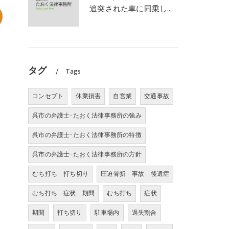
追突された車に同乗していた幼児が、数週間の経過観察の後、裁判所の基準で人損の賠償金を獲得した事案｜たおく法律事務所
タグ
Tags
コンセプト
休業損害
自営業
交通事故
呉市の弁護士･たおく法律事務所の強み
呉市の弁護士･たおく法律事務所の特徴
呉市の弁護士･たおく法律事務所の方針
むち打ち 打ち切り
圧迫骨折 事故 後遺症
むち打ち 症状 期間
むち打ち
症状
期間
打ち切り
駐車場内
過失割合