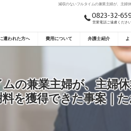
減収のないフルタイムの兼業主婦が、主婦
0823-32-65
営業電話ご遠慮くださ
に遭われた方へ
費用について
弁護士紹介
よ
イムの兼業主婦が、主婦休
謝料を獲得できた事案｜た