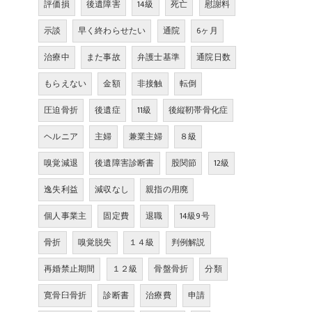
評価損
後遺障害
14級
死亡
慰謝料
示談
早く終わらせたい
通院
6ヶ月
治療中
また事故
弁護士基準
通院日数
もらえない
金額
非接触
転倒
圧迫骨折
後遺症
11級
後縦靭帯骨化症
ヘルニア
主婦
兼業主婦
８級
嗅覚減退
後遺障害診断書
股関節
12級
逸失利益
減収なし
親指の用廃
個人事業主
固定費
退職
14級9号
骨折
嗅覚脱失
１４級
判例解説
再婚禁止期間
１２級
骨盤骨折
分類
寛骨臼骨折
診断書
治療費
申請