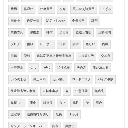
費用
修理代
代車費用
なぜ
買い替え諸費用
上げる
同乗中
通院一回
認定されない
企業損害
証明
業務委託
修復歴
補償
歩行者
直進と右折
治療期間
ブログ
傷跡
レーザー
治す
請求
難しい
内臓
損傷
脱臼
進路変更車と後続直進車
１４級９号
交差点
一時停止
なし
10対0
頚椎捻挫
決め方
誰が決める
いつ決まる
停止車両
追い越し
ロードバイク
バイク事故
後遺障害逸失利益
自転車事故
肩
任意保険
無過失
見積もり
事例
線状痕
長さ
既往
歴
割合
認定率
治療費打ち切り
延長
１ヶ月
センターラインオーバー
呉市
弁護士