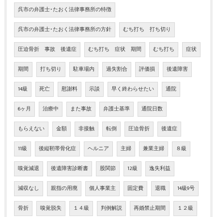
呉市の弁護士･たおく法律事務所の特徴
呉市の弁護士･たおく法律事務所の方針
むち打ち 打ち切り
圧迫骨折 事故 後遺症
むち打ち 症状 期間
むち打ち
症状
期間
打ち切り
駐車場内
過失割合
評価損
後遺障害
14級
死亡
慰謝料
示談
早く終わらせたい
通院
6ヶ月
治療中
また事故
弁護士基準
通院日数
もらえない
金額
非接触
転倒
圧迫骨折
後遺症
11級
後縦靭帯骨化症
ヘルニア
主婦
兼業主婦
８級
嗅覚減退
後遺障害診断書
股関節
12級
逸失利益
減収なし
親指の用廃
個人事業主
固定費
退職
14級9号
骨折
嗅覚脱失
１４級
判例解説
再婚禁止期間
１２級