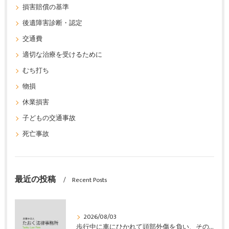
損害賠償の基準
後遺障害診断・認定
交通費
適切な治療を受けるために
むち打ち
物損
休業損害
子どもの交通事故
死亡事故
最近の投稿
Recent Posts
2026/08/03
歩行中に車にひかれて頭部外傷を負い、その４か月後に亡くなり、死亡部分も含めて裁判所の基準で損害賠償金を獲得した事案｜たおく法律事務所