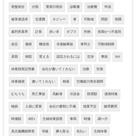
骨盤骨折
分類
寛骨臼骨折
診断書
治療費
申請
被害者請求
交通費
タクシー
車
可動域
関節
制限
裁判所基準
計算
赤い本
ギプス
判例
長期かつ不規則
改定
傷痕
醜状痕
非接触事故
車同士
可動域制限
原因
病院
変える
認定されるには
交渉
事故
10:0
休業損害証明書
会社が書いてくれない
治療
対策
休業補償
書いてくれない
相場
労働能力喪失期間
むちうち
死亡事故
高齢者
示談金
賠償額
漫画特集
物損
人損に変更
会社の書類に不備
就業予定
修理費用
時価額
8対2
主婦休業損害
車両
時価
調べ方
高次脳機能障害
等級
勝ち取る
先払い
主婦休業