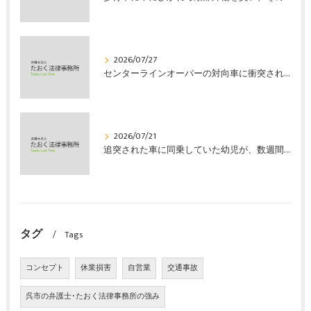
2026/07/27
センターラインオーバーの対向車に衝突され、むち打ちを発症し、裁判所の基準で慰謝料などの損害賠償金を獲得した事案｜たおく法律事務所
2026/07/21
追突された車に同乗していた幼児が、数週間の経過観察の後、裁判所の基準で人損の賠償金を獲得した事案｜たおく法律事務所
タグ
Tags
コンセプト
休業損害
自営業
交通事故
呉市の弁護士･たおく法律事務所の強み