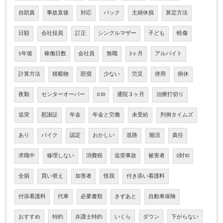
自賠責
事故直後
対応
バック
主婦休損
算定方法
日額
会社役員
訂正
シングルマザー
子ども
軽傷
5年後
稼働日数
会社員
無職
3ヶ月
アルバイト
計算方法
積載物
賠償
少ない
労災
併用
病休
夜勤
センターオーバー
0:10
通院３ヶ月
治療打切り
追突
慰謝証
年金
年金と労働
未受給
判例タイムズ
あり
バイク
認定
おかしい
道路
陥没
責任
求職中
修理しない
消費税
追突事故
被害者
0対10
全損
買い替え
加害者
怪我
付き添い看護料
付添看護料
代車
必要書類
きずあと
自動車保険
おすすめ
特約
弁護士特約
いくら
ダウン
下がらない