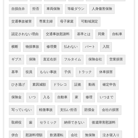
自損自弁
拒否
車両保険
等級ダウン
人身傷害保険
交通事故被害
専業主婦
母子家庭
可動域測定
認定されない理由
交通事故慰謝料
基準とは
同乗
自転車
横断
物損事故
修理費
払わない
パート
入院
ギブス
保険
直近右折
フルタイム
保険会社
営業損害
基準
役員
もらい事故
子供
トラック
休車損害
ひき逃げ
素因減額
ドラレコ
証拠
動画
確定申告
保険金
いつ
入る
自動車
家
修理
いつまで
写っていない
軽微事故
支払い拒否
賠償金
会社の損害
取締役
歯
セラミック
納得できない
後遺障害慰謝料
併合
慰謝料増額
飲酒運転
会社
無保険
泣き寝入り