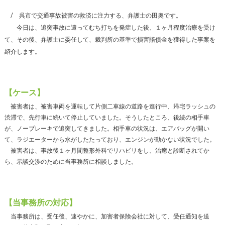
呉市で交通事故被害の救済に注力する、弁護士の田奥です。
今日は、追突事故に遭ってむち打ちを発症した後、１ヶ月程度治療を受け
て、その後、弁護士に委任して、裁判所の基準で損害賠償金を獲得した事案を
紹介します。
【ケース】
被害者は、被害車両を運転して片側二車線の道路を進行中、帰宅ラッシュの
渋滞で、先行車に続いて停止していました。そうしたところ、後続の相手車
が、ノーブレーキで追突してきました。相手車の状況は、エアバッグが開い
て、ラジエーターから水がしたたっており、エンジンが動かない状況でした。
被害者は、事故後１ヶ月間整形外科でリハビリをし、治癒と診断されてか
ら、示談交渉のために当事務所に相談しました。
【当事務所の対応】
当事務所は、受任後、速やかに、加害者保険会社に対して、受任通知を送